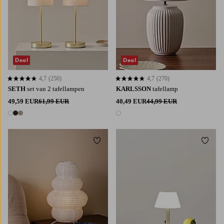
Deal
Deal
4,7
(250)
4,7
(270)
4,7 op basis van 250 beoordelingen
4,7 op basis van 270 beoordelingen
SETH
set van 2 tafellampen
KARLSSON
tafellamp
49,59 EUR
61,99 EUR
40,49 EUR
44,99 EUR
3 kleuren
1 kleur
Toevoegen aan favorieten
Toevoe