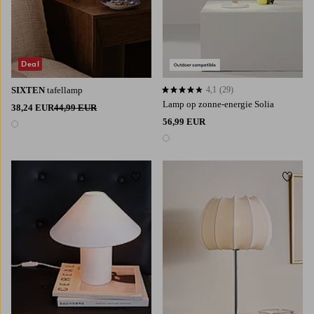
Deal
SIXTEN
tafellamp
4,1
(29)
4,1 op basis van 29 beoordelingen
Lamp op zonne-energie Solia
38,24 EUR
44,99 EUR
56,99 EUR
1 kleur
1 kleur
Toevoegen aan favorieten
Toevoe