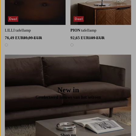
Deal
Deal
LILLI tafellamp
PION
tafellamp
76,49 EUR
89,99 EUR
92,65 EUR
109 EUR
1 kleur
1 kleur
New in
Geselecteerd nieuws van het seizoen
Shop nu