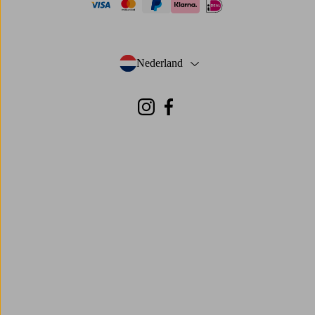
visa
mastercard
paypal
ideal
klarna
Nederland
- Selecteer land
Instagram
Facebook