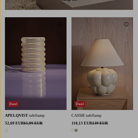
Toevoegen aan favorieten
Toevoe
Deal
Deal
APELQVIST
tafellamp
CASSIE tafellamp
52,69 EUR
61,99 EUR
118,15 EUR
139 EUR
1 kleur
2 kleuren