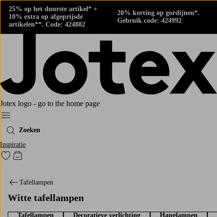
25% op het duurste artikel* +
20% korting op gordijnen*.
10% extra op afgeprijsde
Gebruik code: 424992
artikelen**. Code: 424882
Jotex logo - go to the home page
Menu
Zoeken
Inspiratie
Ga naar favoriet gemarkeerde producten
Go to checkout
Tafellampen
Witte tafellampen
Tafellampen
Decoratieve verlichting
Hanglampen