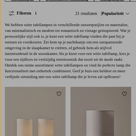
Filteren
21 resultaten
Sorteer op:
Populariteit
1
We hebben witte tafellampen in verschillende ontwerpstijlen en materialen,
van minimalistisch en modern tot romantisch en vintage geïnspireerd. Wat je
persoonlijke stijl ook is, je kunt een witte tafellamp vinden die past bij je
wensen en voorkeuren. Zet hem op je nachtkastje om een ontspannende
omgeving in de slaapkamer te creëren, of gebruik hem als stijlvol
interieurdetail in de woonkamer. Als je kiest voor een witte tafellamp, kies je
voor een tijdloos en veelzijdig interieurstuk dat nooit uit de mode raakt.
Ontdek ons ruime assortiment witte tafellampen en vind de perfecte lamp die
functionaliteit met esthetiek combineert. Geef je huis een heldere en meer
verfijnde uitstraling met een witte tafellamp die je leven zal opfleuren!
Toevoegen aan favorieten
Toevoe