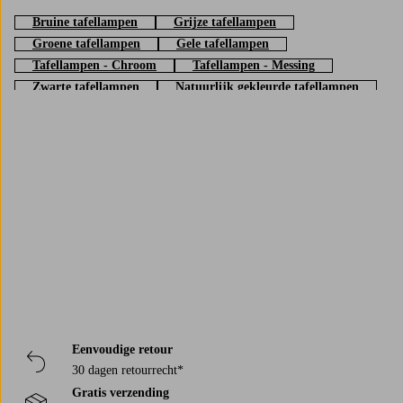
Bruine tafellampen
Grijze tafellampen
Groene tafellampen
Gele tafellampen
Tafellampen - Chroom
Tafellampen - Messing
Zwarte tafellampen
Natuurlijk gekleurde tafellampen
Trustpilot
Eenvoudige retour
30 dagen retourrecht*
Gratis verzending