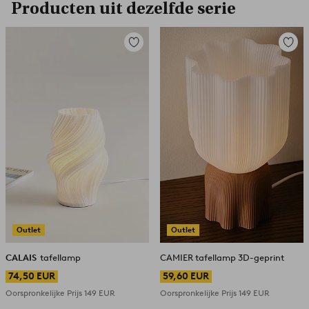
Producten uit dezelfde serie
Toevoegen
Toevoe
aan
aan
favorieten
favori
Outlet
Outlet
CALAIS
tafellamp
CAMIER tafellamp 3D-geprint
74,50 EUR
59,60 EUR
Oorspronkelijke Prijs
149 EUR
Oorspronkelijke Prijs
149 EUR