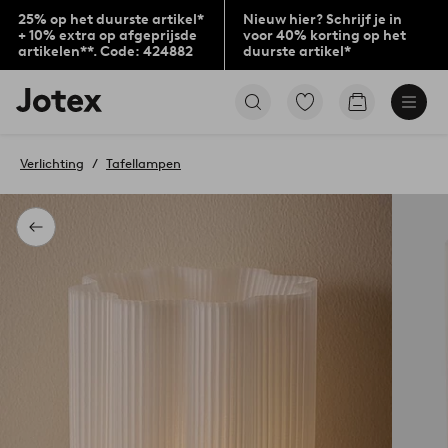
25% op het duurste artikel*
Nieuw hier? Schrijf je in
+ 10% extra op afgeprijsde
voor 40% korting op het
artikelen**. Code: 424882
duurste artikel*
Jotex
Ga
Go
logo
naar
to
-
favoriet
checkout
go
gemarkeerde
Verlichting
Tafellampen
to
producten
the
home
page
Terug