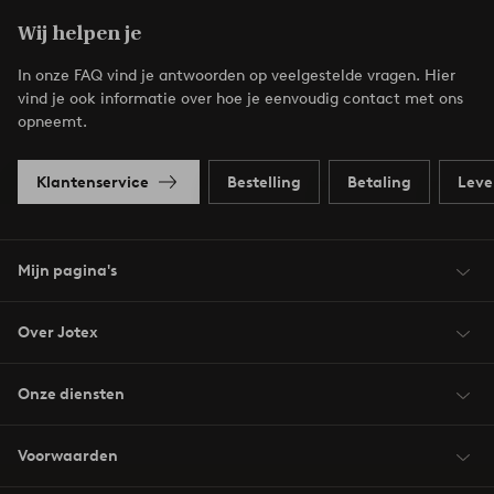
Wij helpen je
In onze FAQ vind je antwoorden op veelgestelde vragen. Hier
vind je ook informatie over hoe je eenvoudig contact met ons
opneemt.
Klantenservice
Bestelling
Betaling
Leve
Mijn pagina's
Over Jotex
Onze diensten
Voorwaarden