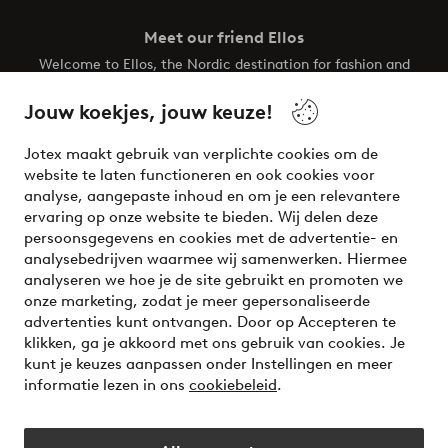
Meet our friend Ellos
Welcome to Ellos, the Nordic destination for fashion and
beauty! Get a clean, modern aesthetic and unique style for
your wardrobe. Your next inspiring look is here!
Jouw koekjes, jouw keuze!
Visit Ellos
Jotex maakt gebruik van verplichte cookies om de
website te laten functioneren en ook cookies voor
analyse, aangepaste inhoud en om je een relevantere
ervaring op onze website te bieden. Wij delen deze
persoonsgegevens en cookies met de advertentie- en
Veilig betalen - Nu betalen of opsplitsen
analysebedrijven waarmee wij samenwerken. Hiermee
analyseren we hoe je de site gebruikt en promoten we
Wil je meer weten over
onze betaalopties
?
onze marketing, zodat je meer gepersonaliseerde
advertenties kunt ontvangen. Door op Accepteren te
klikken, ga je akkoord met ons gebruik van cookies. Je
kunt je keuzes aanpassen onder Instellingen en meer
informatie lezen in ons
cookiebeleid
.
Nederland - Selecteer land