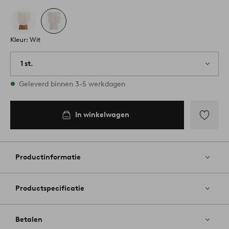
Kleur: Wit
1 st.
Op voorraad
Geleverd binnen 3-5 werkdagen
In winkelwagen
Toevoege
aan
favoriete
Productinformatie
Productspecificatie
Betalen