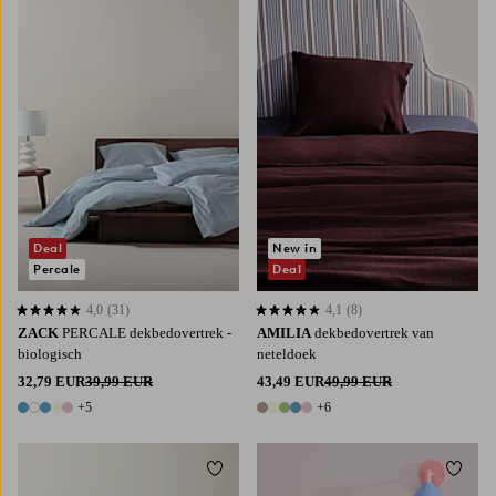
140X200
200X220
140X200
200X220
Deal
New in
Percale
Deal
4,0
(31)
4,1
(8)
4,0 op basis van 31 beoordelingen
4,1 op basis van 8 beoordelingen
ZACK
PERCALE dekbedovertrek -
AMILIA
dekbedovertrek van
biologisch
neteldoek
32,79 EUR
39,99 EUR
43,49 EUR
49,99 EUR
+5
+6
10 kleuren
11 kleuren
Toevoegen aan favorieten
Toevoe