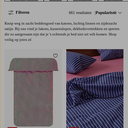
Filteren
661 resultaten
Sorteer op:
Populariteit
Kruip weg in zacht beddengoed van katoen, luchtig linnen en zijdezacht
satijn. Bij ons vind je lakens, kussenslopen, dekbedovertrekken en spreien
die zo aangenaam zijn dat je 's ochtends je bed niet uit wilt komen. Shop
veilig op jotex.nl
Toevoegen aan favorieten
Toevoe
140X200
200X220
140X200
200X220