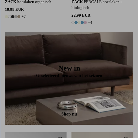
ZACK
hoeslaken organisch
ZACK
PERCALE hoeslaken -
biologisch
19,99 EUR
22,99 EUR
+7
12 kleuren
+4
9 kleuren
New in
Geselecteerd nieuws van het seizoen
Shop nu