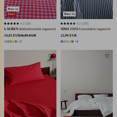
New in
Deal
New in
4,3
(28)
4,5
(208)
4,3 op basis van 28 beoordelingen
4,5 op basis van 208 beoordelingen
LAUREN
dekbedovertrek organisch
SIMA
SHIMA hoeslaken organisch
34,03 EUR
36,99 EUR
22,99 EUR
+2
+4
7 kleuren
9 kleuren
Toevoegen aan favorieten
Toevoe
90
120
140
160
180
140X200
200X220