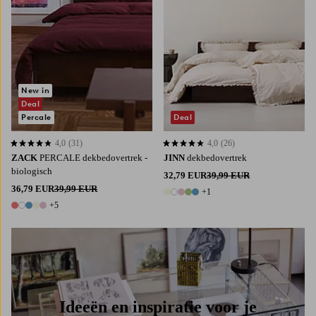
New in
Deal
Percale
Deal
4,0
(31)
4,0
(26)
4,0 op basis van 31 beoordelingen
4,0 op basis van 26 beoordelingen
ZACK
PERCALE dekbedovertrek -
JINN
dekbedovertrek
biologisch
32,79 EUR
39,99 EUR
36,79 EUR
39,99 EUR
+1
6 kleuren
+5
10 kleuren
Ideeën en inspiratie voor je