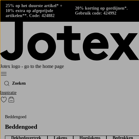
25% op het duurste artikel* +
20% korting op gordijnen*.
10% extra op afgeprijsde
Gebruik code: 424992
artikelen**. Code: 424882
Jotex logo - go to the home page
Menu
Zoeken
Inspiratie
Ga naar favoriet gemarkeerde producten
Go to checkout
Beddengoed
Beddengoed
Dekbedovertrek
Lakens
Hoeslakens
Bedrokken