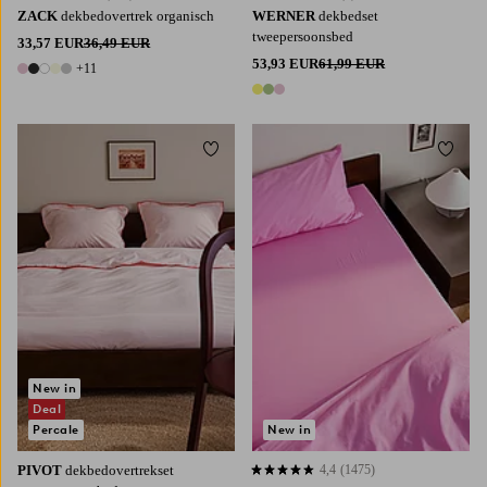
ZACK
dekbedovertrek organisch
WERNER
dekbedset
tweepersoonsbed
33,57 EUR
36,49 EUR
53,93 EUR
61,99 EUR
+11
16 kleuren
3 kleuren
Toevoegen aan favorieten
Toevoe
90
120
140
160
180
New in
Deal
Percale
New in
PIVOT
dekbedovertrekset
4,4
(1475)
4,4 op basis van 1475 beoordelingen