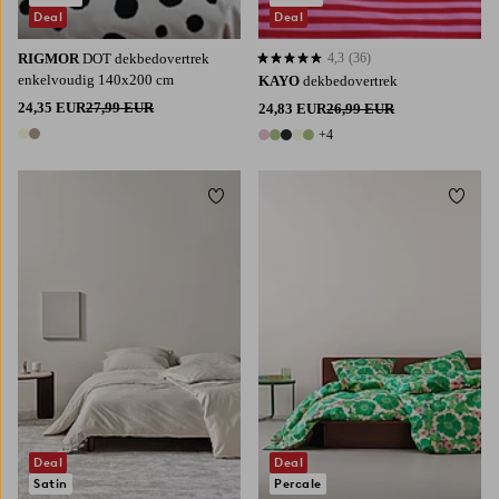
Deal
Deal
RIGMOR
DOT dekbedovertrek
4,3
(36)
4,3 op basis van 36 beoordelingen
enkelvoudig 140x200 cm
KAYO
dekbedovertrek
24,35 EUR
27,99 EUR
24,83 EUR
26,99 EUR
+4
2 kleuren
9 kleuren
Toevoegen aan favorieten
Toevoe
140X200
200X220
140X200
200X220
Deal
Deal
Satin
Percale