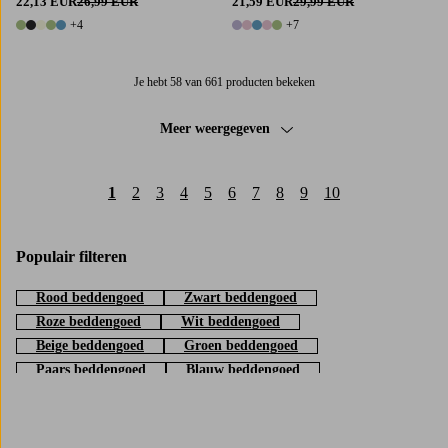
22,13 EUR
26,99 EUR
21,59 EUR
29,99 EUR
+4
+7
9 kleuren
12 kleuren
Je hebt 58 van 661 producten bekeken
Meer weergegeven
1
2
3
4
5
6
7
8
9
10
Populair filteren
Rood beddengoed
Zwart beddengoed
Roze beddengoed
Wit beddengoed
Beige beddengoed
Groen beddengoed
Paars beddengoed
Blauw beddengoed
Bruin beddengoed
Grijs beddengoed
Geel beddengoed
Oranje beddengoed
Beddengoed - Linnen
Beddengoed - Bedwantsen