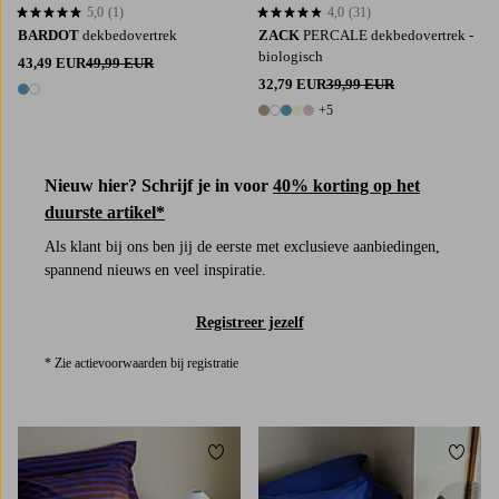
5,0
(1)
4,0
(31)
5,0 op basis van 1 beoordelingen
4,0 op basis van 31 beoordelingen
BARDOT
dekbedovertrek
ZACK
PERCALE dekbedovertrek -
biologisch
43,49 EUR
49,99 EUR
32,79 EUR
39,99 EUR
2 kleuren
+5
10 kleuren
Nieuw hier? Schrijf je in voor
40% korting op het
duurste artikel*
Als klant bij ons ben jij de eerste met exclusieve aanbiedingen,
spannend nieuws en veel inspiratie.
Registreer jezelf
* Zie actievoorwaarden bij registratie
Toevoegen aan favorieten
Toevoe
140X200
200X220