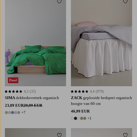
Toevoegen aan favorieten
Toevoe
140X200
200X220
90X200
120X200
140X200
160X200
180X200
Deal
4,3
(35)
4,4
(979)
4,3 op basis van 35 beoordelingen
4,4 op basis van 979 beoordelingen
SIMA
dekbedovertrek organisch
ZACK
geplooide bedsprei organisch
hoogte van 60 cm
23,09 EUR
29,99 EUR
46,99 EUR
+7
12 kleuren
+1
6 kleuren
Toevoegen aan favorieten
Toevoe