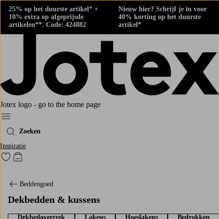
25% op het duurste artikel* +
Nieuw hier? Schrijf je in voor
10% extra op afgeprijsde
40% korting op het duurste
artikelen**. Code: 424882
artikel*
Jotex logo - go to the home page
Menu
Zoeken
Inspiratie
Ga naar favoriet gemarkeerde producten
Go to checkout
Beddengoed
Dekbedden & kussens
Dekbedovertrek
Lakens
Hoeslakens
Bedrokken