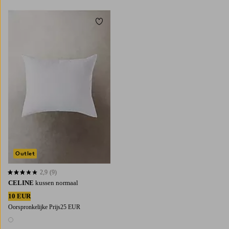
Toevoegen aan favorieten
50X70
60X70
70X80
80X80
Outlet
2,9
(9)
2,9 op basis van 9 beoordelingen
CELINE
kussen normaal
10 EUR
Oorspronkelijke Prijs
25 EUR
1 kleur