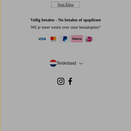
Visit Ellos
Veilig betalen - Nu betalen of opsplitsen
Wil je meer weten over
onze betaalopties
?
visa
mastercard
paypal
ideal
klarna
Nederland
- Selecteer land
Instagram
Facebook