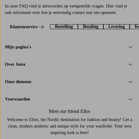
In onze FAQ vind je antwoorden op veelgestelde vragen. Hier vind je
ook informatie over hoe je eenvoudig contact met ons opneemt.
Bestelling
Betaling
Levering
Ko
Klantenservice
Mijn pagina's
Over Jotex
Onze diensten
Voorwaarden
Meet our friend Ellos
Welcome to Ellos, the Nordic destination for fashion and beauty! Get a
clean, modern aesthetic and unique style for your wardrobe. Your next
inspiring look is here!