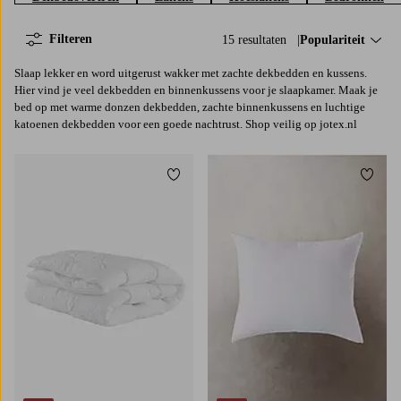
Filteren
15 resultaten
Sorteer op:
Populariteit
Slaap lekker en word uitgerust wakker met zachte dekbedden en kussens.
Hier vind je veel dekbedden en binnenkussens voor je slaapkamer. Maak je
bed op met warme donzen dekbedden, zachte binnenkussens en luchtige
katoenen dekbedden voor een goede nachtrust. Shop veilig op jotex.nl
Toevoegen aan favorieten
Toevoe
140X200
200X220
50X70
80X80