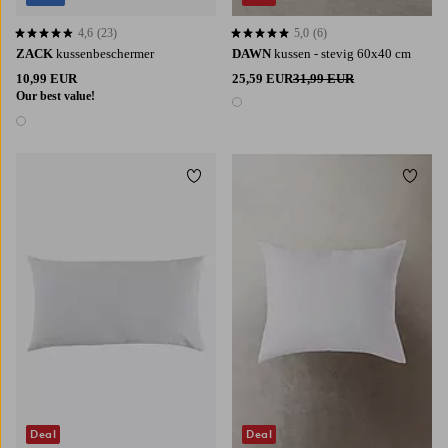
4,6
(23)
5,0
(6)
4,6 op basis van 23 beoordelingen
5,0 op basis van 6 beoordelingen
ZACK
kussenbeschermer
DAWN
kussen - stevig 60x40 cm
10,99 EUR
25,59 EUR
31,99 EUR
Our best value!
1 kleur
1 kleur
Toevoegen aan favorieten
Toevoe
Deal
Deal