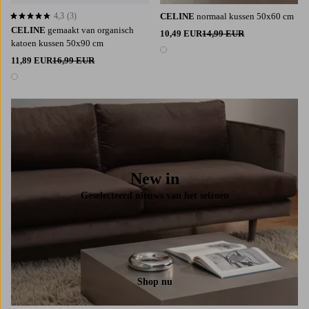
4,3
(3)
CELINE
normaal kussen 50x60 cm
4,3 op basis van 3 beoordelingen
CELINE
gemaakt van organisch
10,49 EUR
14,99 EUR
katoen kussen 50x90 cm
1 kleur
11,89 EUR
16,99 EUR
1 kleur
New in
Geselecteerd nieuws van het seizoen
Shop nu