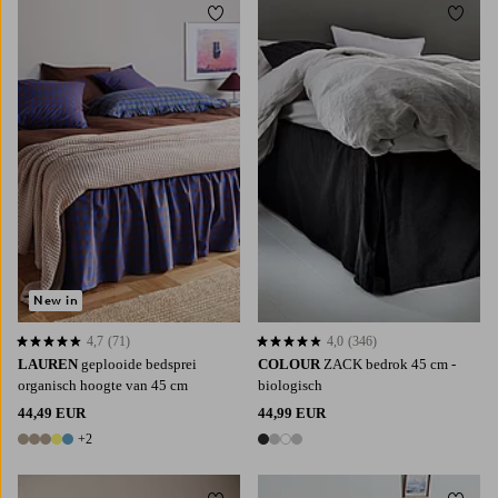
Toevoegen aan favorieten
Toevoe
90X200
120X200
140X200
160X200
90X200
120X200
160X200
180X200
180X200
New in
4,7
(71)
4,0
(346)
4,7 op basis van 71 beoordelingen
4,0 op basis van 346 beoordelingen
LAUREN
geplooide bedsprei
COLOUR
ZACK bedrok 45 cm -
organisch hoogte van 45 cm
biologisch
44,49 EUR
44,99 EUR
+2
7 kleuren
4 kleuren