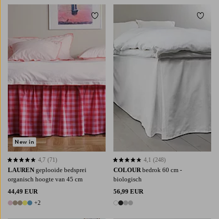
Toevoegen aan favorieten
Toevoe
90X200
120X200
140X200
160X200
90X200
120X200
160X200
180X200
180X200
New in
4,7
(71)
4,1
(248)
4,7 op basis van 71 beoordelingen
4,1 op basis van 248 beoordelingen
LAUREN
geplooide bedsprei
COLOUR
bedrok 60 cm -
organisch hoogte van 45 cm
biologisch
44,49 EUR
56,99 EUR
+2
7 kleuren
4 kleuren