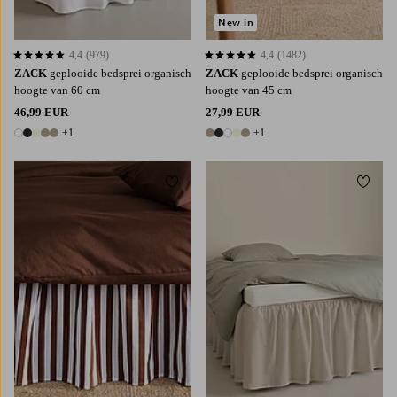
New in
4,4
(979)
4,4
(1482)
4,4 op basis van 979 beoordelingen
4,4 op basis van 1482 beoordelingen
ZACK
geplooide bedsprei organisch
ZACK
geplooide bedsprei organisch
hoogte van 60 cm
hoogte van 45 cm
46,99 EUR
27,99 EUR
+1
+1
6 kleuren
6 kleuren
Toevoegen aan favorieten
Toevoe
90X200
120X200
140X200
160X200
90X200
120X200
140X200
160X200
180X200
180X200