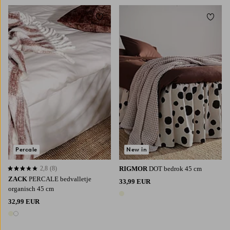
Toevoegen aan favorieten
Toevoe
90X200
120X200
140X200
160X200
90X200
120X200
140X200
160X200
180X200
180X200
Percale
New in
2,8
(8)
RIGMOR
DOT bedrok 45 cm
2,8 op basis van 8 beoordelingen
ZACK
PERCALE bedvalletje
33,99 EUR
organisch 45 cm
1 kleur
32,99 EUR
2 kleuren