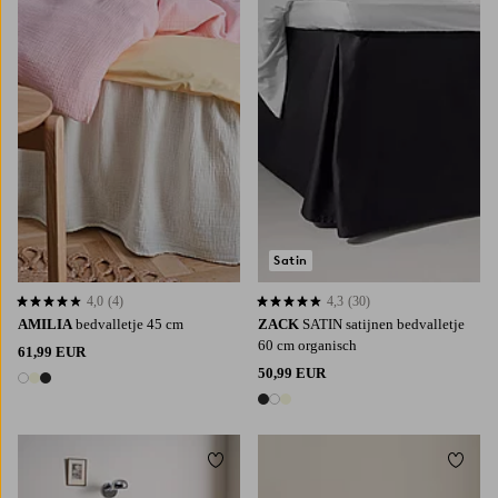
90X200
120X200
140X200
160X200
90X200
120X200
140X200
160X200
180X200
180X200
Satin
4,0
(4)
4,3
(30)
4,0 op basis van 4 beoordelingen
4,3 op basis van 30 beoordelingen
AMILIA
bedvalletje 45 cm
ZACK
SATIN satijnen bedvalletje
60 cm organisch
61,99 EUR
50,99 EUR
3 kleuren
3 kleuren
Toevoegen aan favorieten
Toevoe