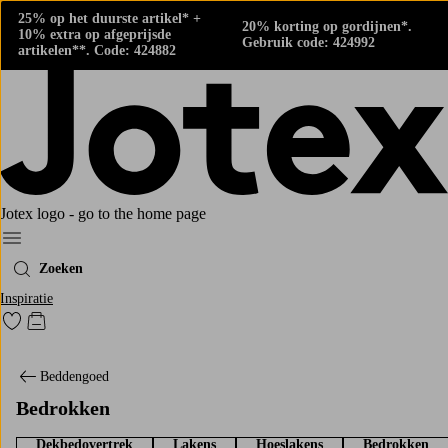
25% op het duurste artikel* +
20% korting op gordijnen*.
10% extra op afgeprijsde
Gebruik code: 424992
artikelen**. Code: 424882
Jotex logo - go to the home page
Menu
Zoeken
Inspiratie
Ga naar favoriet gemarkeerde producten
Go to checkout
Beddengoed
Bedrokken
Dekbedovertrek
Lakens
Hoeslakens
Bedrokken