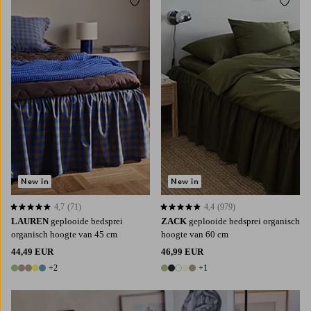
Toevoegen aan favorieten
Toevoe
90X200
120X200
140X200
160X200
90X200
120X200
140X200
160X200
180X200
180X200
New in
New in
4,7
(71)
4,4
(979)
4,7 op basis van 71 beoordelingen
4,4 op basis van 979 beoordelingen
LAUREN
geplooide bedsprei
ZACK
geplooide bedsprei organisch
organisch hoogte van 45 cm
hoogte van 60 cm
44,49 EUR
46,99 EUR
+2
+1
7 kleuren
6 kleuren