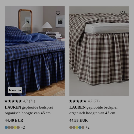
Toevoegen aan favorieten
Toevoe
90X200
120X200
140X200
160X200
90X200
120X200
140X200
160X200
180X200
180X200
New in
4,7
(71)
4,7
(71)
4,7 op basis van 71 beoordelingen
4,7 op basis van 71 beoordelingen
LAUREN
geplooide bedsprei
LAUREN
geplooide bedsprei
organisch hoogte van 45 cm
organisch hoogte van 45 cm
44,49 EUR
44,99 EUR
+2
+2
7 kleuren
7 kleuren