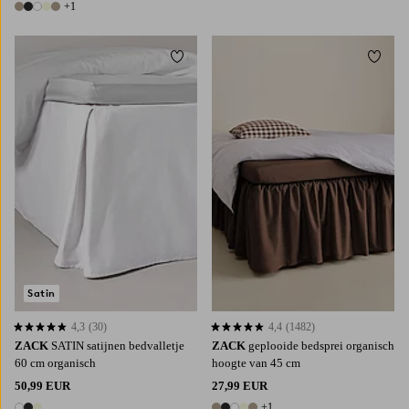
+1
6 kleuren
Toevoegen aan favorieten
Toevoe
90X200
120X200
140X200
160X200
90X200
120X200
140X200
160X200
180X200
180X200
Satin
4,3
(30)
4,4
(1482)
4,3 op basis van 30 beoordelingen
4,4 op basis van 1482 beoordelingen
ZACK
SATIN satijnen bedvalletje
ZACK
geplooide bedsprei organisch
60 cm organisch
hoogte van 45 cm
50,99 EUR
27,99 EUR
+1