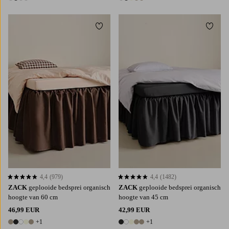
4 kleuren
6 kleuren
Toevoegen aan favorieten
Toevoe
90X200
120X200
140X200
160X200
90X200
120X200
140X200
160X200
180X200
180X200
4,4
(979)
4,4
(1482)
4,4 op basis van 979 beoordelingen
4,4 op basis van 1482 beoordelingen
ZACK
geplooide bedsprei organisch
ZACK
geplooide bedsprei organisch
hoogte van 60 cm
hoogte van 45 cm
46,99 EUR
42,99 EUR
+1
+1
6 kleuren
6 kleuren