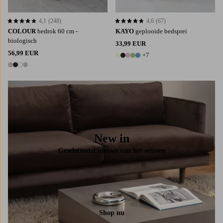
4,1
(248)
4,6
(67)
4,1 op basis van 248 beoordelingen
4,6 op basis van 67 beoordelingen
COLOUR
bedrok 60 cm -
KAYO
geplooide bedsprei
biologisch
33,99 EUR
56,99 EUR
+7
12 kleuren
4 kleuren
New in
Geselecteerd nieuws van het seizoen
Shop nu