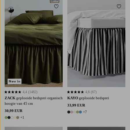
Toevoegen aan favorieten
Toevoe
90X200
120X200
140X200
160X200
90X200
120X200
140X200
160X200
180X200
180X200
New in
4,4
(1482)
4,6
(67)
4,4 op basis van 1482 beoordelingen
4,6 op basis van 67 beoordelingen
ZACK
geplooide bedsprei organisch
KAYO
geplooide bedsprei
hoogte van 45 cm
33,99 EUR
30,99 EUR
+7
12 kleuren
+1
6 kleuren