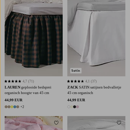
90X200
120X200
140X200
160X200
90X200
120X200
140X200
160X200
180X200
180X200
Satin
4,7
(71)
4,1
(37)
4,7 op basis van 71 beoordelingen
4,1 op basis van 37 beoordelingen
LAUREN
geplooide bedsprei
ZACK
SATIN satijnen bedvalletje
organisch hoogte van 45 cm
45 cm organisch
44,99 EUR
44,99 EUR
+2
7 kleuren
4 kleuren
Toevoegen aan favorieten
Toevoe