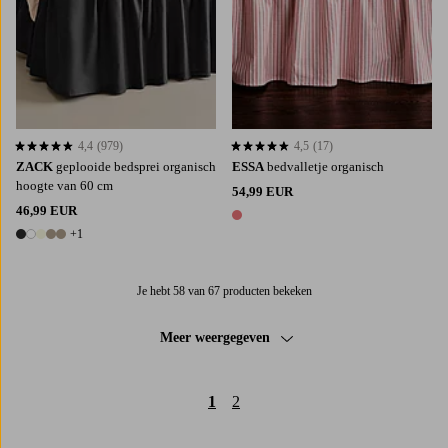
4,4
(979)
4,5
(17)
4,4 op basis van 979 beoordelingen
4,5 op basis van 17 beoordelingen
ZACK
geplooide bedsprei organisch
ESSA
bedvalletje organisch
hoogte van 60 cm
54,99 EUR
46,99 EUR
1 kleur
+1
6 kleuren
Je hebt 58 van 67 producten bekeken
Meer weergegeven
1
2