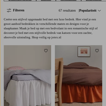
Filteren
67 resultaten
Sorteer op:
Populariteit
Creëer een stijlvol opgemaakt bed met een luxe bedrok. Hier vind je een
groot aanbod bedrokken in verschillende maten en designs voor je
slaapkamer. Maak je bed op met een bedvolant in een romantische stijl of
decoreer je bed met een stijlvolle bedrok van katoen voor een zachte,
sfeervolle uitstraling. Shop veilig op jotex.nl
Toevoegen aan favorieten
Toevoe
90X200
120X200
140X200
160X200
90X200
120X200
140X200
160X200
180X200
180X200