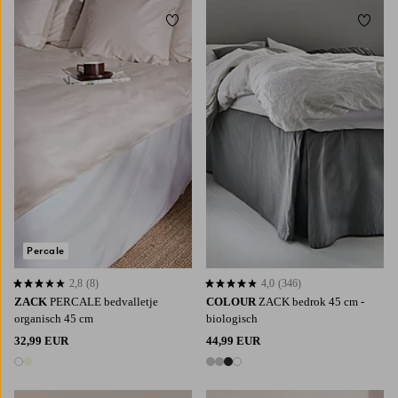
Toevoegen aan favorieten
Toevoe
90X200
120X200
140X200
160X200
90X200
120X200
160X200
180X200
180X200
Percale
2,8
(8)
4,0
(346)
2,8 op basis van 8 beoordelingen
4,0 op basis van 346 beoordelingen
ZACK
PERCALE bedvalletje
COLOUR
ZACK bedrok 45 cm -
organisch 45 cm
biologisch
32,99 EUR
44,99 EUR
2 kleuren
4 kleuren