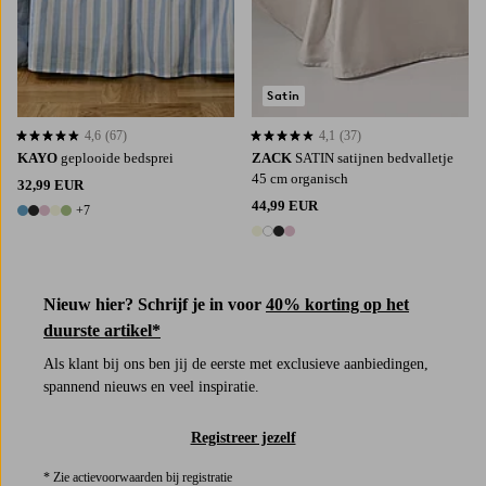
Satin
4,6
(67)
4,1
(37)
4,6 op basis van 67 beoordelingen
4,1 op basis van 37 beoordelingen
KAYO
geplooide bedsprei
ZACK
SATIN satijnen bedvalletje
45 cm organisch
32,99 EUR
44,99 EUR
+7
12 kleuren
4 kleuren
Nieuw hier? Schrijf je in voor
40% korting op het
duurste artikel*
Als klant bij ons ben jij de eerste met exclusieve aanbiedingen,
spannend nieuws en veel inspiratie.
Registreer jezelf
* Zie actievoorwaarden bij registratie