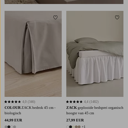
Toevoegen aan favorieten
Toevoe
90X200
120X200
160X200
180X200
90X200
120X200
140X200
160X200
180X200
4,0
(346)
4,4
(1482)
4,0 op basis van 346 beoordelingen
4,4 op basis van 1482 beoordelingen
COLOUR
ZACK bedrok 45 cm -
ZACK
geplooide bedsprei organisch
biologisch
hoogte van 45 cm
44,99 EUR
27,99 EUR
+1