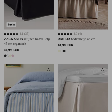
Satin
4,1
(37)
4,0
(4)
4,1 op basis van 37 beoordelingen
4,0 op basis van 4 beoordelingen
ZACK
SATIN satijnen bedvalletje
AMILIA
bedvalletje 45 cm
45 cm organisch
61,99 EUR
44,99 EUR
3 kleuren
4 kleuren
Toevoegen aan favorieten
Toevoe
90X200
120X200
140X200
160X200
90X200
120X200
140X200
160X200
180X200
180X200