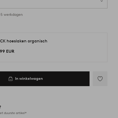
 voorraad
3-5 werkdagen
CK hoeslaken organisch
,99 EUR
In winkelwagen
Toevoegen
aan
favorieten
?
et duurste artikel*