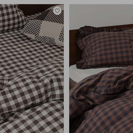
Toevoegen
aan
favorieten