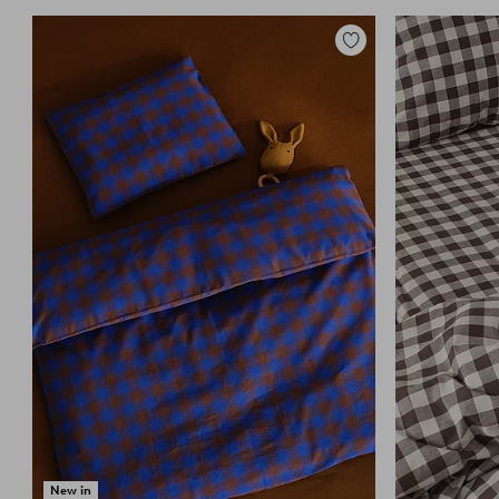
Toevoegen
aan
favorieten
New in