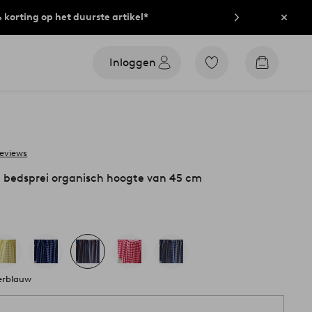
% korting op het duurste artikel*
Sluit
Inloggen
Ga
Go
naar
to
favoriet
checkout
gemarkeerde
producten
reviews
 bedsprei organisch hoogte van 45 cm
derblauw
1 st