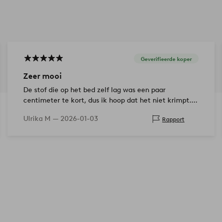
Geverifieerde koper
Zeer mooi
De stof die op het bed zelf lag was een paar
centimeter te kort, dus ik hoop dat het niet krimpt.
Verder ben ik erg tevreden. Mooie plooien.
Ulrika M —
2026-01-03
Rapport