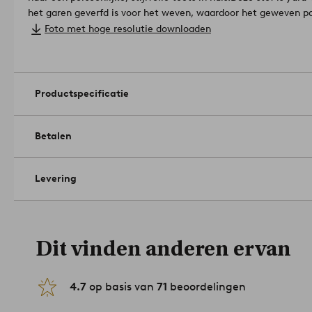
het garen geverfd is voor het weven, waardoor het geweven pa
hetzelfde uitziet.
Materiaal: 100% Katoen.
Foto met hoge resolutie downloaden
Lengte: 200 cm. Höjd: 45 cm. Kies de breedte bij het bestelle
Draaddichtheid: 144.0 TC. (De draaddichtheid geeft het aanta
een stof. Hoe hoger de draaddichtheid, hoe hoger de kwaliteit.
bleekmiddel. Drogen in de droogtrommel op middelhoog vuur. 
Productspecificatie
Hoogste temp. 200°C. Niet droogkuisen. Wassen voor gebruik
1930891-09
Betalen
Levering
Dit vinden anderen ervan
4.7
op basis van
71
beoordelingen