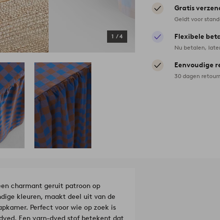
Gratis verzen
Geldt voor stan
Flexibele bet
1
/
4
Nu betalen, late
Eenvoudige r
30 dagen retour
een charmant geruit patroon op
dige kleuren, maakt deel uit van de
apkamer. Perfect voor wie op zoek is
-dyed. Een yarn-dyed stof betekent dat