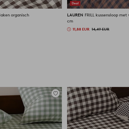
Deal
laken organisch
LAUREN
FRILL kussensloop met vola
cm
11,88 EUR
14,49 EUR
Toevoegen
aan
favorieten