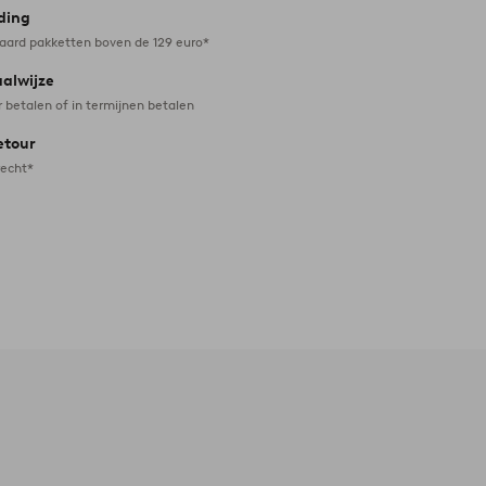
ding
daard pakketten boven de 129 euro*
aalwijze
r betalen of in termijnen betalen
etour
recht*