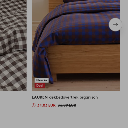
Volge
item
New in
Deal
LAUREN
dekbedovertrek organisch
L
v
34,03 EUR
36,99 EUR
4