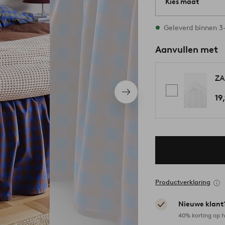
Kies maat
Alle maten zijn op
Geleverd binnen 
Aanvullen met
ZA
Volgend
19
item
Productverklaring
Nieuwe klant
40% korting op h