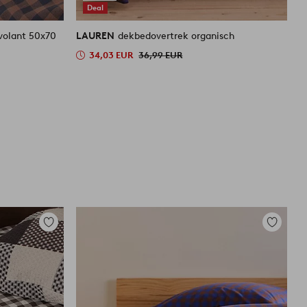
Deal
nt 50x70
LAUREN
dekbedovertrek organisch
L
v
34,03 EUR
36,99 EUR
4
Toevoegen
Toevoege
aan
aan
favorieten
favoriete