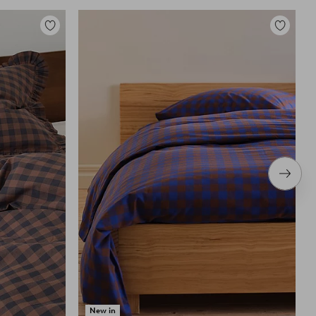
Toevoegen
Toevoege
aan
aan
favorieten
favoriete
Volge
item
New in