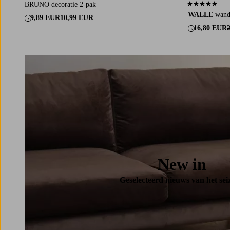
BRUNO decoratie 2-pak
4,3 op basis v
WALLE
wand
9,89 EUR
10,99 EUR
16,80 EUR
New in
Geselecteerd nieuws van het sei