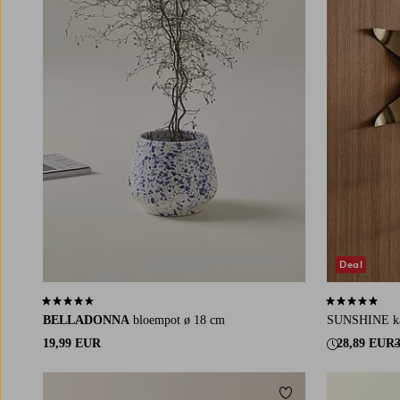
Deal
4,5 op basis van 24 beoordelingen
4,8 op basis v
BELLADONNA
bloempot ø 18 cm
SUNSHINE ka
19,99 EUR
28,89 EUR
Toevoegen aan favori