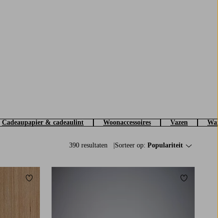
Cadeaupapier & cadeaulint
Woonaccessoires
Vazen
Wan
390 resultaten
Sorteer op:
Populariteit
Toevoegen aan favorieten
Toevoegen a