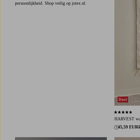
persoonlijkheid. Shop veilig op jotex.nl
Deal
4,7 op basis v
HARVEST wa
45,59 EUR