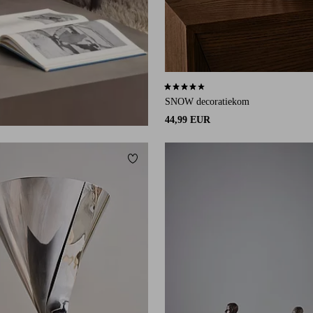
4,0 op basis van 4 beoordelingen
SNOW decoratiekom
44,99 EUR
eten
Toevoegen aan favorieten