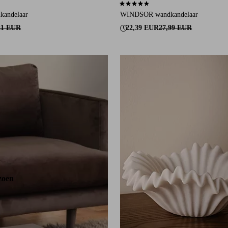
an 16 beoordelingen
4,7 op basis van 7 beoordelingen
kandelaar
WINDSOR wandkandelaar
21 EUR
22,39 EUR
27,99 EUR
zoen