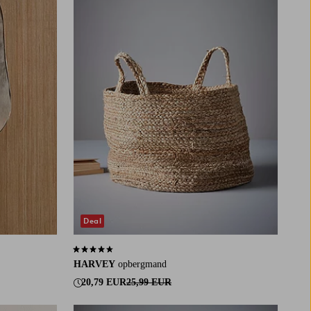
Deal
4,5 op basis van 46 beoordelingen
HARVEY
opbergmand
20,79 EUR
25,99 EUR