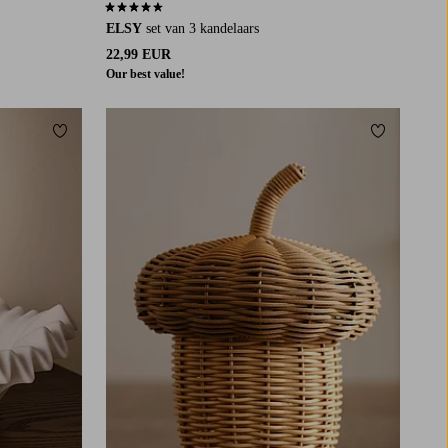
4,5 op basis van 163 beoordelingen
ELSY
set van 3 kandelaars
22,99 EUR
Our best value!
Toevoegen aan favorieten
Toevoegen a