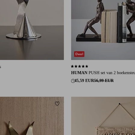
Deal
s
4,4 op basis van 93 beoordelingen
HUMAN
PUSH set van 2 boekenste
45,59 EUR
56,99 EUR
eten
Toevoegen aan favorieten