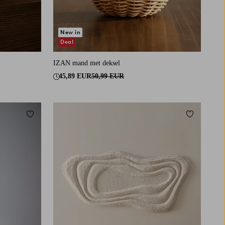
New in
Deal
IZAN mand met deksel
45,89 EUR
50,99 EUR
Toevoegen aan favorieten
Toevoegen a