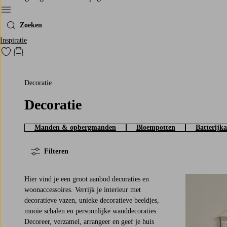
Menu
Zoeken
Inspiratie
Ga naar favoriet gemarkeerde producten
Go to checkout
Decoratie
Decoratie
Manden & opbergmanden
Bloempotten
Batterijk
Filteren
Hier vind je een groot aanbod decoraties en
woonaccessoires. Verrijk je interieur met
decoratieve vazen, unieke decoratieve beeldjes,
mooie schalen en persoonlijke wanddecoraties.
Decoreer, verzamel, arrangeer en geef je huis