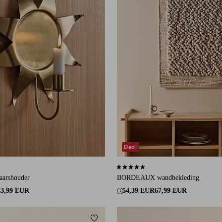
Deal
an 4 beoordelingen
4,7 op basis van 25 beoordelingen
arshouder
BORDEAUX wandbekleding
33,99 EUR
54,39 EUR
67,99 EUR
eten
Toevoegen aan favorieten