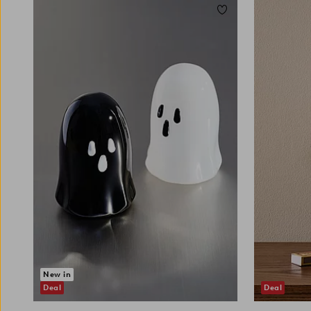
Toevoegen aan favori
New in
Deal
Deal