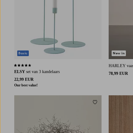
Basic
New in
HARLEY vaa
4,5 op basis van 163 beoordelingen
ELSY
set van 3 kandelaars
78,99 EUR
22,99 EUR
Our best value!
Toevoegen aan favori