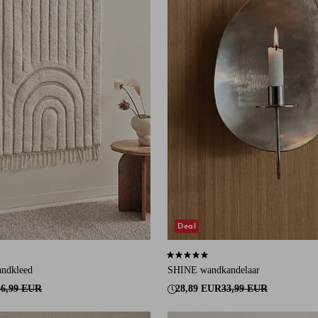
Deal
an 243 beoordelingen
5,0 op basis van 2 beoordelingen
ndkleed
SHINE wandkandelaar
56,99 EUR
28,89 EUR
33,99 EUR