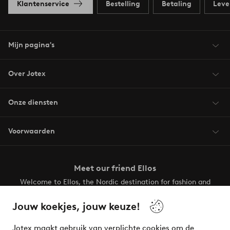
Klantenservice
Bestelling
Betaling
Leve
Mijn pagina's
Over Jotex
Onze diensten
Voorwaarden
Meet our friend Ellos
Welcome to Ellos, the Nordic destination for fashion and
beauty! Get a clean, modern aesthetic and unique style for
your wardrobe. Your next inspiring look is here!
Jouw koekjes, jouw keuze!
Visit Ellos
Jotex maakt gebruik van verplichte cookies om de