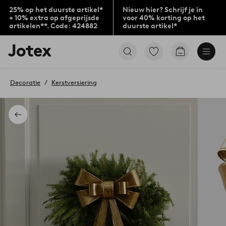
25% op het duurste artikel*
Nieuw hier? Schrijf je in
+ 10% extra op afgeprijsde
voor 40% korting op het
artikelen**. Code: 424882
duurste artikel*
Jotex
Ga
Go
logo
naar
to
-
favoriet
checkout
go
gemarkeerde
Decoratie
Kerstversiering
to
producten
the
home
page
Terug