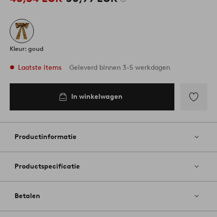
Kleur: goud
Laatste items
Geleverd binnen 3-5 werkdagen
In winkelwagen
In
inkelwagen
Toevoege
aan
favoriete
Productinformatie
Productspecificatie
Betalen