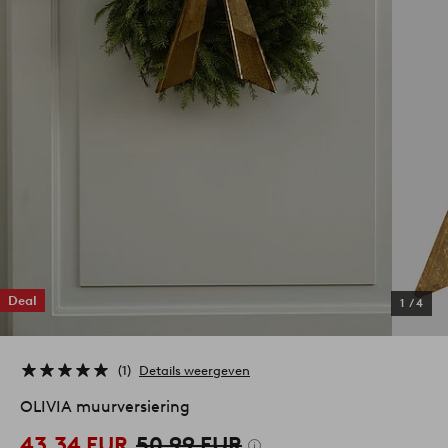
Deal
1
/
4
1
Details weergeven
OLIVIA muurversiering
43,34 EUR
50,99 EUR