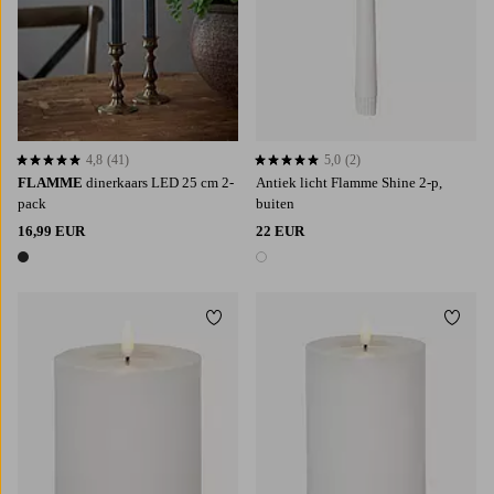
4,8
(41)
5,0
(2)
4,8 op basis van 41 beoordelingen
5,0 op basis van 2 beoordelingen
FLAMME
dinerkaars LED 25 cm 2-
Antiek licht Flamme Shine 2-p,
pack
buiten
16,99 EUR
22 EUR
1 kleur
1 kleur
Toevoegen aan favorieten
Toevoe