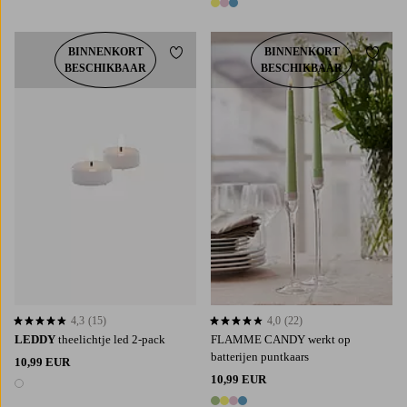
3 kleuren
BINNENKORT
BINNENKORT
Toevoegen aan favorieten
Toevoe
BESCHIKBAAR
BESCHIKBAAR
4,3
(15)
4,0
(22)
4,3 op basis van 15 beoordelingen
4,0 op basis van 22 beoordelingen
LEDDY
theelichtje led 2-pack
FLAMME CANDY werkt op
batterijen puntkaars
10,99 EUR
10,99 EUR
1 kleur