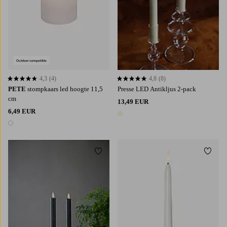
4,3
(4)
4,8
(8)
4,3 op basis van 4 beoordelingen
4,8 op basis van 8 beoordelingen
PETE
stompkaars led hoogte 11,5
Presse LED Antikljus 2-pack
cm
13,49 EUR
6,49 EUR
1 kleur
1 kleur
Toevoegen aan favorieten
Toevoe