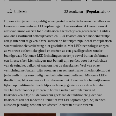
Filteren
33 resultaten
Sorteer op:
Populariteit
Bij ons vind je een zorgvuldig samengestelde selectie kaarsen met alles van
kaarsen tot innovatieve LED-oplossingen. Ons assortiment kaarsen omvat
alles van kroonkaarsen tot blokkaarsen, theelichtjes en geurkaarsen. Ontdek
ook ons ​​assortiment batterijkaarsen en LED-kaarsen om een ​​moderner tintje
aan je interieur te geven. Onze kaarsen op batterijen zijn ideaal voor plaatsen
waar traditionele verlichting niet geschikt is. Met LED-technologie zorgen
ze voor een authentieke gloed en creëren ze een gezellige sfeer zonder
brandgevaar. Met onze LED-lichtslingers creëer je zowel buiten als binnen
een knusse sfeer. Lichtslingers met batterij zijn perfect voor het verlichten
van de tuin, het balkon of waarom niet de slaapkamer. Veel van onze
verlichting met batterij zijn voorzien van een praktische timerfunctie, zodat
je de verlichting eenvoudig naar behoefte kunt bedienen. Mis onze LED-
theelichtjes, blokkaarsen en kroonkaarsen niet. Levensechte batterijkaarsen
lijken op traditionele theelichtjes en laten je genieten van de schoonheid
van het licht zonder je zorgen te hoeven maken over vlammen of
kaarsvlekken. Of je nu de voorkeur geeft aan de traditionele gloed van
kaarsen of aan het moderne alternatief van LED-oplossingen, wij hebben
alles wat je nodig hebt om een ​​sfeervolle sfeer in huis te creëren.