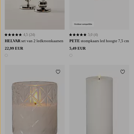
4,5
(24)
5,0
(4)
4,5 op basis van 24 beoordelingen
5,0 op basis van 4 beoordelingen
HELVAR
set van 2 ledkroonkaarsen
PETE
stompkaars led hoogte 7,5 cm
22,99 EUR
5,49 EUR
1 kleur
1 kleur
Toevoegen aan favorieten
Toevoe