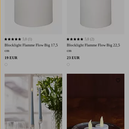
5,0
(1)
5,0
(2)
5,0 op basis van 1 beoordelingen
5,0 op basis van 2 beoordelingen
Blocklight Flamme Flow Big 17,5
Blocklight Flamme Flow Big 22,5
cm
cm
19 EUR
23 EUR
1 kleur
1 kleur
Toevoegen aan favorieten
Toevoe