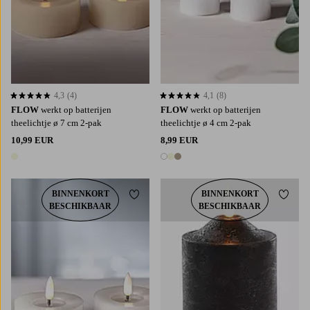
4,3
(4)
4,1
(8)
4,3 op basis van 4 beoordelingen
4,1 op basis van 8 beoordelingen
FLOW
werkt op batterijen
FLOW
werkt op batterijen
theelichtje ø 7 cm 2-pak
theelichtje ø 4 cm 2-pak
10,99 EUR
8,99 EUR
1 kleur
3 kleuren
BINNENKORT
BINNENKORT
Toevoegen aan favorieten
Toevoe
BESCHIKBAAR
BESCHIKBAAR