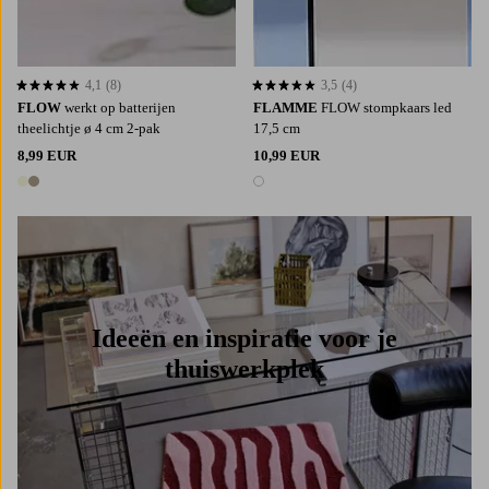
4,1
(8)
3,5
(4)
4,1 op basis van 8 beoordelingen
3,5 op basis van 4 beoordelingen
FLOW
werkt op batterijen
FLAMME
FLOW stompkaars led
theelichtje ø 4 cm 2-pak
17,5 cm
8,99 EUR
10,99 EUR
2 kleuren
1 kleur
Ideeën en inspiratie voor je
thuiswerkplek