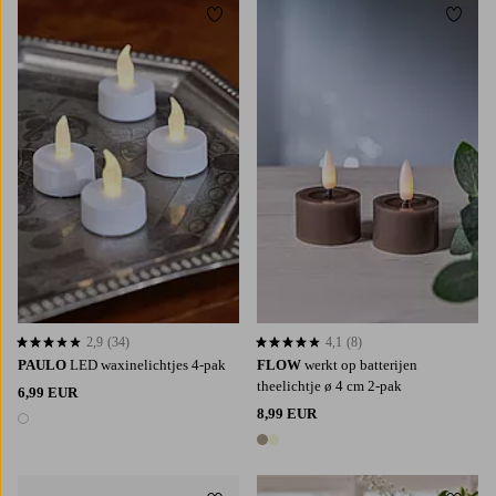
Toevoegen aan favorieten
Toevoe
2,9
(34)
4,1
(8)
2,9 op basis van 34 beoordelingen
4,1 op basis van 8 beoordelingen
PAULO
LED waxinelichtjes 4-pak
FLOW
werkt op batterijen
theelichtje ø 4 cm 2-pak
6,99 EUR
8,99 EUR
1 kleur
2 kleuren