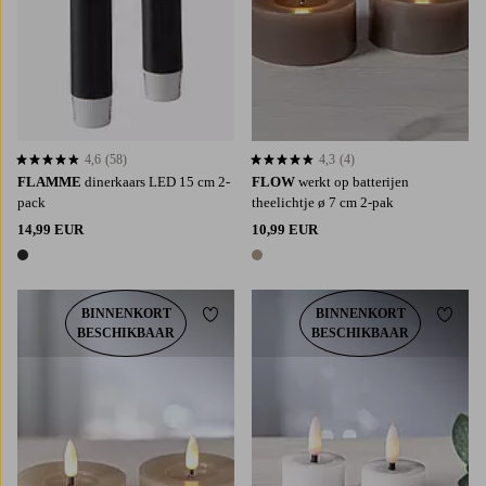
4,6
(58)
4,3
(4)
4,6 op basis van 58 beoordelingen
4,3 op basis van 4 beoordelingen
FLAMME
dinerkaars LED 15 cm 2-
FLOW
werkt op batterijen
pack
theelichtje ø 7 cm 2-pak
14,99 EUR
10,99 EUR
1 kleur
1 kleur
BINNENKORT
BINNENKORT
Toevoegen aan favorieten
Toevoe
BESCHIKBAAR
BESCHIKBAAR