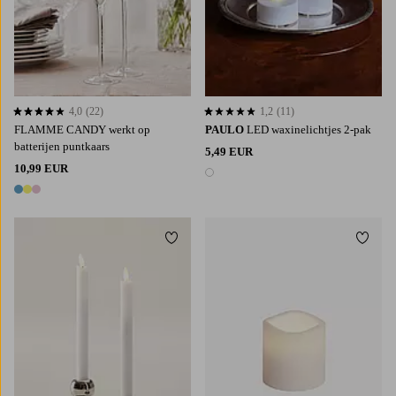
4,0
(22)
1,2
(11)
4,0 op basis van 22 beoordelingen
1,2 op basis van 11 beoordelingen
FLAMME CANDY werkt op
PAULO
LED waxinelichtjes 2-pak
batterijen puntkaars
5,49 EUR
10,99 EUR
1 kleur
3 kleuren
Toevoegen aan favorieten
Toevoe