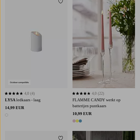
Toevoegen aan favorieten
Toevoe
4,0
(4)
4,0
(22)
4,0 op basis van 4 beoordelingen
4,0 op basis van 22 beoordelingen
LYSA
ledkaars - laag
FLAMME CANDY werkt op
batterijen puntkaars
14,99 EUR
10,99 EUR
1 kleur
3 kleuren
Toevoegen aan favorieten
Toevoe