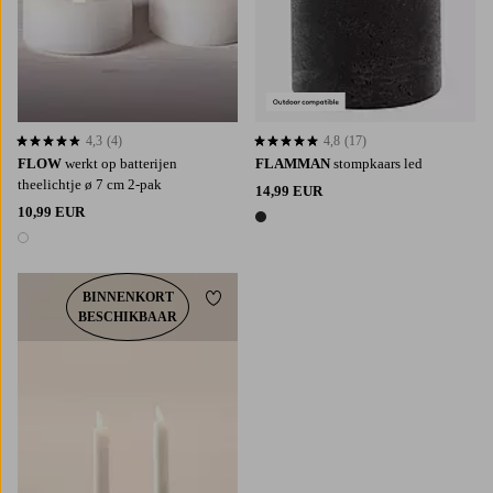
4,3
(4)
4,8
(17)
4,3 op basis van 4 beoordelingen
4,8 op basis van 17 beoordelingen
FLOW
werkt op batterijen
FLAMMAN
stompkaars led
theelichtje ø 7 cm 2-pak
14,99 EUR
10,99 EUR
1 kleur
1 kleur
BINNENKORT
Toevoegen aan favorieten
BESCHIKBAAR