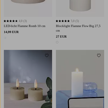
4,0
(3)
5,0
(5)
4,0 op basis van 3 beoordelingen
5,0 op basis van 5 beoordelingen
LED-licht Flamme Romb 10 cm
Blocklight Flamme Flow Big 27,5
cm
14,99 EUR
27 EUR
1 kleur
1 kleur
Toevoegen aan favorieten
Toevoe