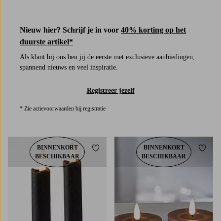
4 kleuren
Nieuw hier? Schrijf je in voor
40% korting op het
duurste artikel*
Als klant bij ons ben jij de eerste met exclusieve aanbiedingen,
spannend nieuws en veel inspiratie.
Registreer jezelf
* Zie actievoorwaarden bij registratie
BINNENKORT
BINNENKORT
Toevoegen aan favorieten
Toevoe
BESCHIKBAAR
BESCHIKBAAR