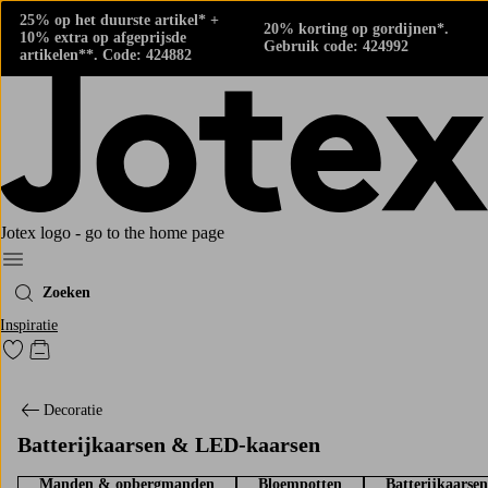
25% op het duurste artikel* +
20% korting op gordijnen*.
10% extra op afgeprijsde
Gebruik code: 424992
artikelen**. Code: 424882
Jotex logo - go to the home page
Menu
Zoeken
Inspiratie
Ga naar favoriet gemarkeerde producten
Go to checkout
Decoratie
Batterijkaarsen & LED-kaarsen
Manden & opbergmanden
Bloempotten
Batterijkaarsen