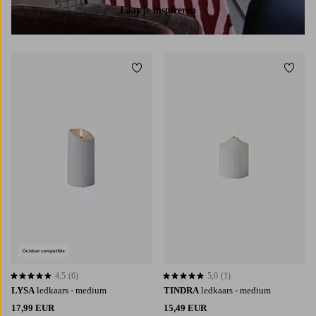
Laat je inspireren
Toevoegen aan favorieten
Toevoe
4,5
(6)
5,0
(1)
4,5 op basis van 6 beoordelingen
5,0 op basis van 1 beoordelingen
LYSA
ledkaars - medium
TINDRA
ledkaars - medium
17,99 EUR
15,49 EUR