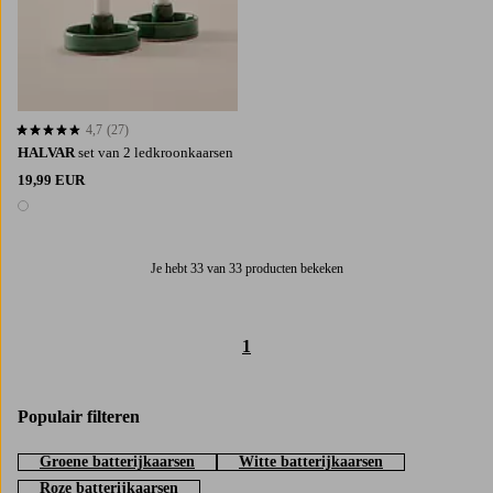
4,7
(27)
4,7 op basis van 27 beoordelingen
HALVAR
set van 2 ledkroonkaarsen
19,99 EUR
1 kleur
Je hebt 33 van 33 producten bekeken
1
Populair filteren
Groene batterijkaarsen
Witte batterijkaarsen
Roze batterijkaarsen