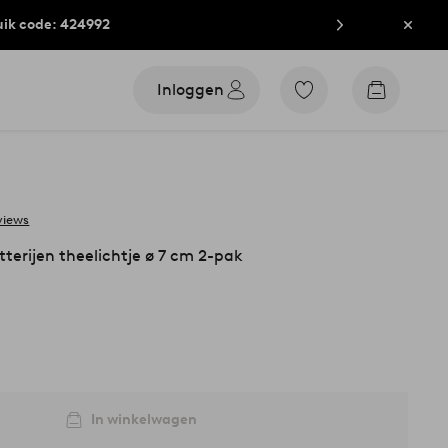
uik code: 424992
Sluit
Inloggen
Ga
Go
naar
to
favoriet
checkout
gemarkeerde
producten
views
terijen theelichtje ø 7 cm 2-pak
In winkelwagen