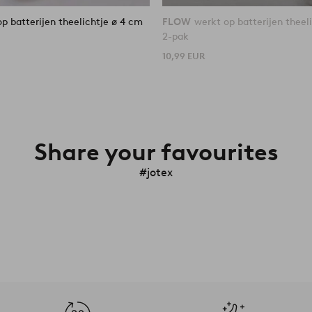
p batterijen theelichtje ø 4 cm
FLOW
werkt op batterijen theel
2-pak
10,99 EUR
Share your favourites
#jotex