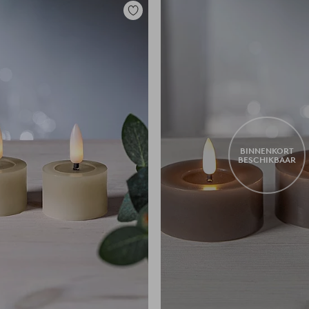
Toevoegen
aan
favorieten
BINNENKORT
BESCHIKBAAR