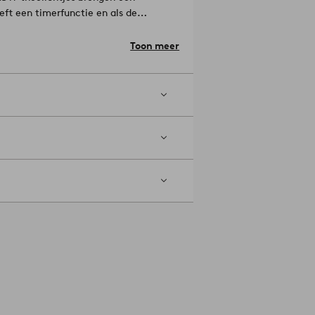
eft een timerfunctie en als de
er 65 dagen, als je voor de aan-
 ABS-kunststof.
Toon meer
kelnummer: 2171963-02-0