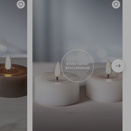
Toevoegen
Toevoege
aan
aan
favorieten
favoriete
BINNENKORT
Volge
BESCHIKBAAR
item