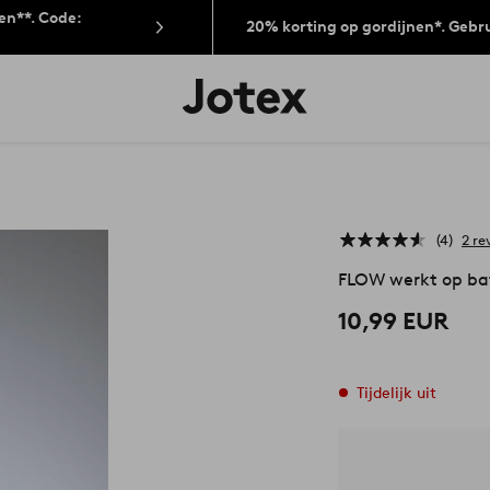
len**. Code:
20% korting op gordijnen*. Gebr
Jotex
logo
-
go
to
the
home
page
4
2 re
FLOW werkt op bat
10,99 EUR
Tijdelijk uit