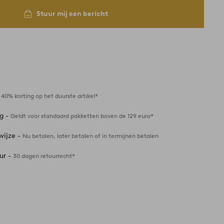
Stuur mij een bericht
-
40% korting op het duurste artikel*
ng -
Geldt voor standaard pakketten boven de 129 euro*
wijze -
Nu betalen, later betalen of in termijnen betalen
ur -
30 dagen retourrecht*