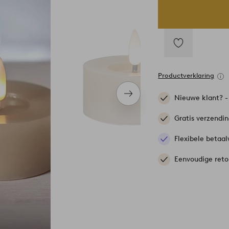
Toevoegen
aan
Productverklaring
favorieten
Volgend
Nieuwe klant? 
item
Gratis verzendi
Flexibele betaal
Eenvoudige reto