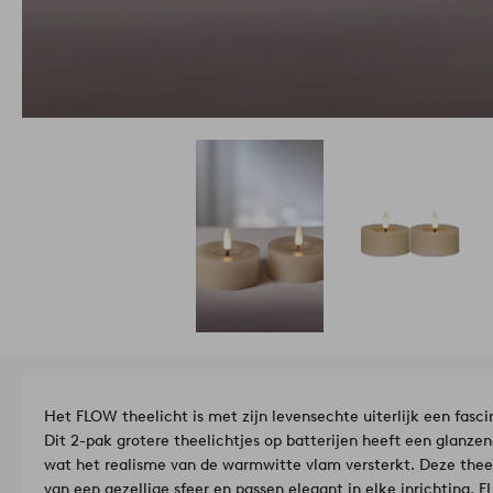
Het FLOW theelicht is met zijn levensechte uiterlijk een fas
Dit 2-pak grotere theelichtjes op batterijen heeft een glanzen
wat het realisme van de warmwitte vlam versterkt. Deze theeli
van een gezellige sfeer en passen elegant in elke inrichting.