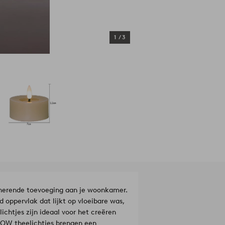
1
/
3
cinerende toevoeging aan je woonkamer.
d oppervlak dat lijkt op vloeibare was,
chtjes zijn ideaal voor het creëren
 FLOW theelichtjes brengen een