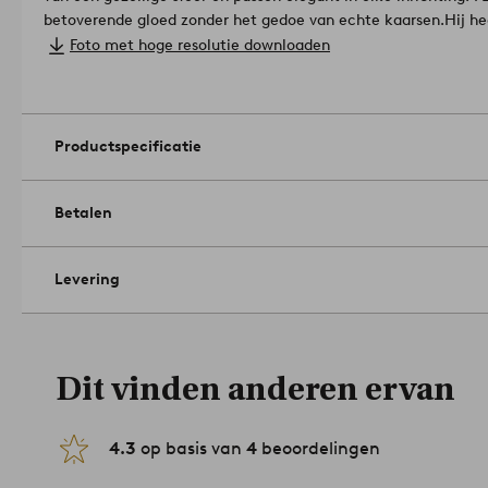
betoverende gloed zonder het gedoe van echte kaarsen.
Hij he
schakelaar op de timermodus staat, branden de lampjes ongeve
Foto met hoge resolutie downloaden
modus kiest, branden de lampjes ongeveer 400 uur.
Materiaal:
Coating: polyethyleenwas.
Afmetingen: hoogte 5,5 cm, ø 7 cm.
Contactdoos/lichtbron: 1st LED. Max wattage: 0.01.
Productspecificatie
Werkt op 4 st AAA-batterijen. Batterijen niet meegeleverd.
Hoeveelheid in verpakking: 2.
Timer: c4bc245 uur aan, 18 uur uit. Herhaling.
Betalen
Alleen voor gebruik binnenshuis. Niet voor buitengebruik.
Arti
Levering
Dit vinden anderen ervan
4.3
op basis van
4
beoordelingen