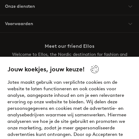
Onze diensten
Voorwaarden
Meet our friend Ellos
Welcome to Ellos, the Nordic destination for fashion and
beauty! Get a clean, modern aesthetic and unique style for
your wardrobe. Your next inspiring look is here!
Jouw koekjes, jouw keuze!
Visit Ellos
Jotex maakt gebruik van verplichte cookies om de
website te laten functioneren en ook cookies voor
analyse, aangepaste inhoud en om je een relevantere
ervaring op onze website te bieden. Wij delen deze
persoonsgegevens en cookies met de advertentie- en
Veilig betalen - Nu betalen of opsplitsen
analysebedrijven waarmee wij samenwerken. Hiermee
analyseren we hoe je de site gebruikt en promoten we
Wil je meer weten over
onze betaalopties
?
onze marketing, zodat je meer gepersonaliseerde
advertenties kunt ontvangen. Door op Accepteren te