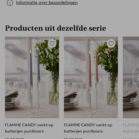
Informatie over beoordelingen
Producten uit dezelfde serie
Toevoegen
Toevoegen
aan
aan
favorieten
favorieten
FLAMME CANDY werkt op
FLAMME CANDY werkt op
FLAMME
batterijen puntkaars
batterijen puntkaars
batterij