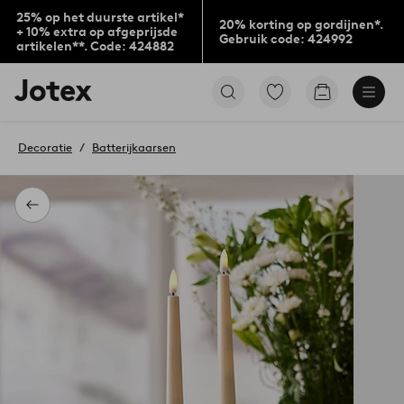
25% op het duurste artikel*
20% korting op gordijnen*.
+ 10% extra op afgeprijsde
Gebruik code: 424992
artikelen**. Code: 424882
Jotex
Ga
Go
logo
naar
to
-
favoriet
checkout
go
gemarkeerde
Decoratie
Batterijkaarsen
to
producten
the
home
page
Terug