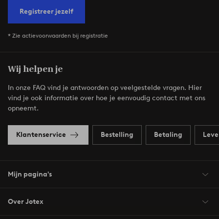
Registreer jezelf
* Zie actievoorwaarden bij registratie
Wij helpen je
In onze FAQ vind je antwoorden op veelgestelde vragen. Hier
vind je ook informatie over hoe je eenvoudig contact met ons
opneemt.
Klantenservice
Bestelling
Betaling
Leve
Mijn pagina's
Over Jotex