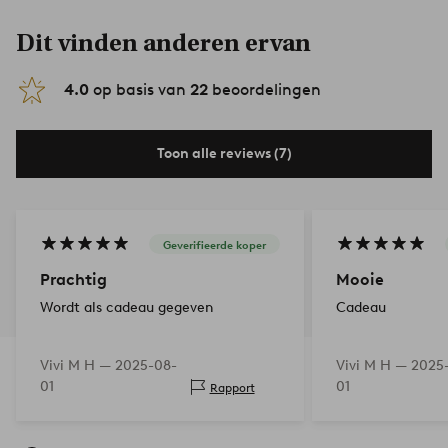
Dit vinden anderen ervan
4.0
op basis van
22
beoordelingen
Toon alle reviews (7)
Geverifieerde koper
Prachtig
Mooie
Wordt als cadeau gegeven
Cadeau
Vivi M H —
2025-08-
Vivi M H —
2025
01
01
Rapport