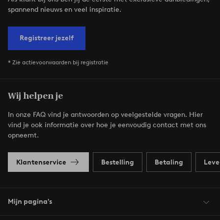
spannend nieuws en veel inspiratie.
Registreer jezelf
* Zie actievoorwaarden bij registratie
Wij helpen je
In onze FAQ vind je antwoorden op veelgestelde vragen. Hier
vind je ook informatie over hoe je eenvoudig contact met ons
opneemt.
Klantenservice
Bestelling
Betaling
Leve
Mijn pagina's