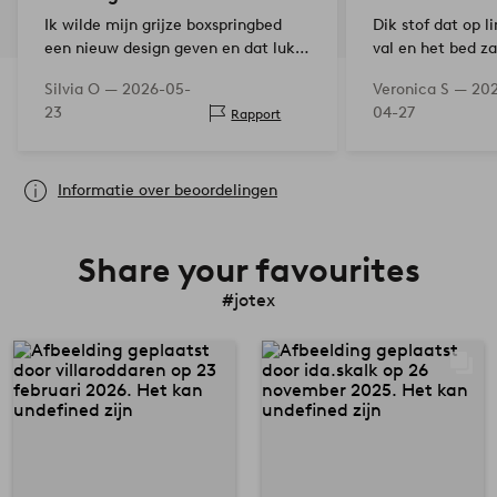
Ik wilde mijn grijze boxspringbed
Dik stof dat op l
een nieuw design geven en dat lukt
val en het bed za
hier wonderbaarlijk mee. Ik heb
Mooie lichtbeige 
Silvia O —
2026-05-
Veronica S —
20
twee verschillende hoogtes over
23
04-27
Rapport
elkaar gelegd, eerst voor het
onderste matras en het frame…
Informatie over beoordelingen
Share your favourites
#jotex