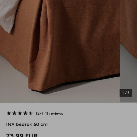
1
/
5
27
11 reviews
INA bedrok 60 cm
73,99 EUR