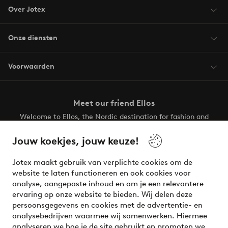
Over Jotex
Onze diensten
Voorwaarden
Meet our friend Ellos
Welcome to Ellos, the Nordic destination for fashion and
beauty! Get a clean, modern aesthetic and unique style for
your wardrobe. Your next inspiring look is here!
Jouw koekjes, jouw keuze!
Visit Ellos
Jotex maakt gebruik van verplichte cookies om de
website te laten functioneren en ook cookies voor
analyse, aangepaste inhoud en om je een relevantere
ervaring op onze website te bieden. Wij delen deze
persoonsgegevens en cookies met de advertentie- en
Veilig betalen - Nu betalen of opsplitsen
analysebedrijven waarmee wij samenwerken. Hiermee
analyseren we hoe je de site gebruikt en promoten we
Wil je meer weten over
onze betaalopties
?