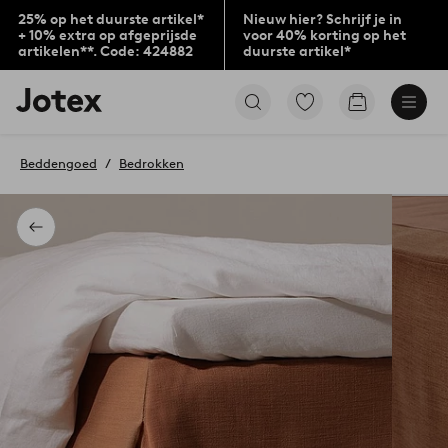
25% op het duurste artikel*
Nieuw hier? Schrijf je in
+ 10% extra op afgeprijsde
voor 40% korting op het
artikelen**. Code: 424882
duurste artikel*
Jotex
Ga
Go
logo
naar
to
-
favoriet
checkout
go
gemarkeerde
Beddengoed
Bedrokken
to
producten
the
home
page
Terug