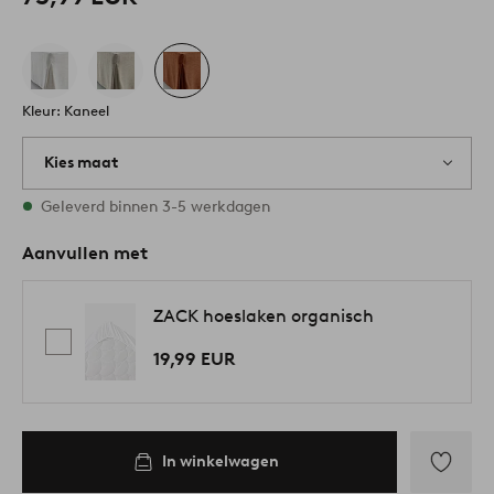
Kleur: Kaneel
Kies maat
3 maten op voorraad
Geleverd binnen 3-5 werkdagen
Aanvullen met
ZACK hoeslaken organisch
19,99 EUR
In winkelwagen