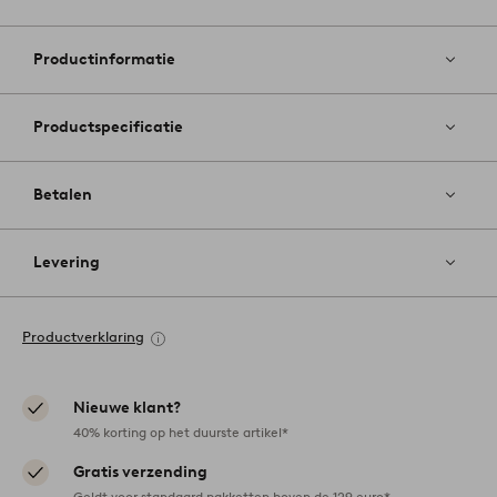
Toevoege
aan
favoriete
Productinformatie
Productspecificatie
Betalen
Levering
Productverklaring
Nieuwe klant?
40% korting op het duurste artikel*
Gratis verzending
Geldt voor standaard pakketten boven de 129 euro*