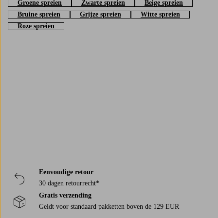
Groene spreien
Zwarte spreien
Beige spreien
Bruine spreien
Grijze spreien
Witte spreien
Roze spreien
Trustpilot
Eenvoudige retour
30 dagen retourrecht*
Gratis verzending
Geldt voor standaard pakketten boven de 129 EUR