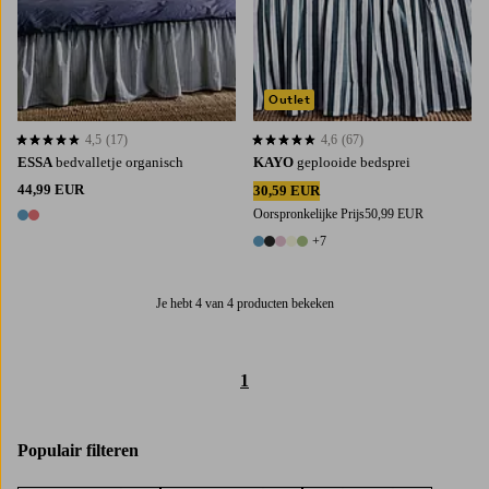
Outlet
4,5
(17)
4,6
(67)
4,5 op basis van 17 beoordelingen
4,6 op basis van 67 beoordelingen
ESSA
bedvalletje organisch
KAYO
geplooide bedsprei
44,99 EUR
30,59 EUR
Oorspronkelijke Prijs
50,99 EUR
2 kleuren
+7
12 kleuren
Je hebt 4 van 4 producten bekeken
1
Populair filteren