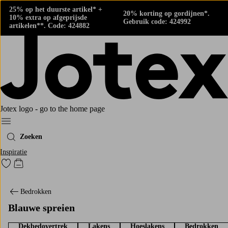
25% op het duurste artikel* +
20% korting op gordijnen*.
10% extra op afgeprijsde
Gebruik code: 424992
artikelen**. Code: 424882
Jotex logo - go to the home page
Menu
Zoeken
Inspiratie
Ga naar favoriet gemarkeerde producten
Go to checkout
Bedrokken
Blauwe spreien
Dekbedovertrek
Lakens
Hoeslakens
Bedrokken