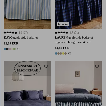
New in
4,6
(67)
4,7
(71)
4,6 op basis van 67 beoordelingen
4,7 op basis van 71 beoordelingen
KAYO
geplooide bedsprei
LAUREN
geplooide bedsprei
organisch hoogte van 45 cm
32,99 EUR
44,49 EUR
+7
12 kleuren
+2
7 kleuren
BINNENKORT
Toevoegen aan favorieten
Toevoe
BESCHIKBAAR
90X200
120X200
140X200
160X200
90X200
120X200
140X200
160X200
180X200
180X200