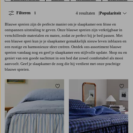
Filteren
4 resultaten
Sorteer op:
Populariteit
1
Blauwe spreien zijn de perfecte manier om je slaapkamer een frisse en
ontspannen uitstraling te geven. Onze blauwe spreien zijn verkrijgbaar in
verschillende materialen en maten, zodat ze perfect bij je bed passen. Met
een blauwe sprei kun je je slaapkamer gemakkelijk nieuw leven inblazen en
een rustige en harmonieuze sfeer creëren. Ontdek ons assortiment blauwe
spreien vandaag nog en geef je slaapkamer een stijlvolle update. Shop nu en
geniet van een goede nachtrust in een bed dat zowel comfortabel als mooi
aanvoelt. Geef je slaapkamer de zorg die hij verdient met onze prachtige
blauwe spreien.
Toevoegen aan favorieten
Toevoe
90X200
120X200
140X200
160X200
90X200
120X200
140X200
160X200
180X200
180X200