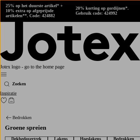
25% op het duurste artikel* +
20% korting op gordijnen*.
10% extra op afgeprijsde
Gebruik code: 424992
artikelen**. Code: 424882
Jotex logo - go to the home page
Menu
Zoeken
Inspiratie
Ga naar favoriet gemarkeerde producten
Go to checkout
Bedrokken
Groene spreien
Dekbedovertrek
Lakens
Hoeslakens
Bedrokken