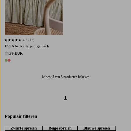
4,5
(17)
4,5 op basis van 17 beoordelingen
ESSA
bedvalletje organisch
44,99 EUR
2 kleuren
Je hebt 5 van 5 producten bekeken
1
Populair filteren
Zwarte spreien
Beige spreien
Blauwe spreien