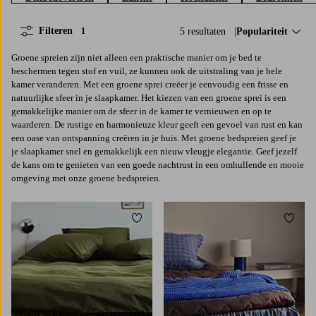
Filteren
5 resultaten
Sorteer op:
Populariteit
1
Groene spreien zijn niet alleen een praktische manier om je bed te
beschermen tegen stof en vuil, ze kunnen ook de uitstraling van je hele
kamer veranderen. Met een groene sprei creëer je eenvoudig een frisse en
natuurlijke sfeer in je slaapkamer. Het kiezen van een groene sprei is een
gemakkelijke manier om de sfeer in de kamer te vernieuwen en op te
waarderen. De rustige en harmonieuze kleur geeft een gevoel van rust en kan
een oase van ontspanning creëren in je huis. Met groene bedspreien geef je
je slaapkamer snel en gemakkelijk een nieuw vleugje elegantie. Geef jezelf
de kans om te genieten van een goede nachtrust in een omhullende en mooie
omgeving met onze groene bedspreien.
Toevoegen aan favorieten
Toevoe
90X200
120X200
140X200
160X200
90X200
120X200
140X200
160X200
180X200
180X200