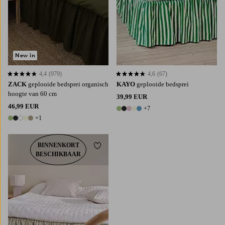
New in
4,4
(979)
4,6
(67)
4,4 op basis van 979 beoordelingen
4,6 op basis van 67 beoordelingen
ZACK
geplooide bedsprei organisch
KAYO
geplooide bedsprei
hoogte van 60 cm
39,99 EUR
46,99 EUR
+7
12 kleuren
+1
6 kleuren
BINNENKORT
Toevoegen aan favorieten
BESCHIKBAAR
90X200
120X200
140X200
160X200
180X200