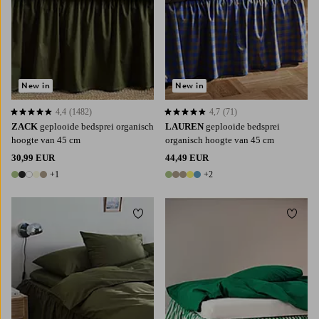
New in
New in
4,4
(1482)
4,7
(71)
4,4 op basis van 1482 beoordelingen
4,7 op basis van 71 beoordelingen
ZACK
geplooide bedsprei organisch
LAUREN
geplooide bedsprei
hoogte van 45 cm
organisch hoogte van 45 cm
30,99 EUR
44,49 EUR
+1
+2
6 kleuren
7 kleuren
Toevoegen aan favorieten
Toevoe
90X200
120X200
140X200
160X200
90X200
120X200
140X200
160X200
180X200
180X200