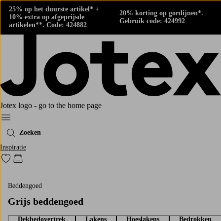
25% op het duurste artikel* +
20% korting op gordijnen*.
10% extra op afgeprijsde
Gebruik code: 424992
artikelen**. Code: 424882
Jotex logo - go to the home page
Menu
Zoeken
Inspiratie
Ga naar favoriet gemarkeerde producten
Go to checkout
Beddengoed
Grijs beddengoed
Dekbedovertrek
Lakens
Hoeslakens
Bedrokken