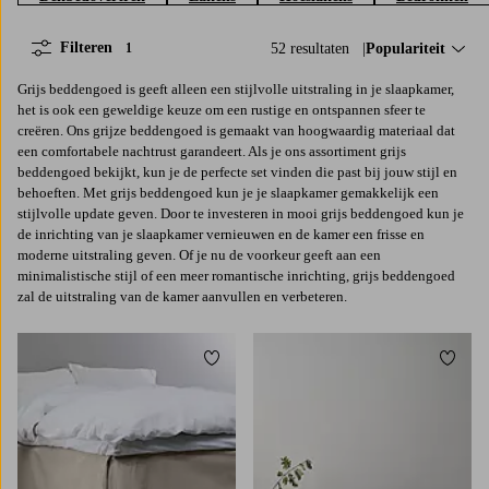
Filteren
52 resultaten
Sorteer op:
Populariteit
1
Grijs beddengoed is geeft alleen een stijlvolle uitstraling in je slaapkamer,
het is ook een geweldige keuze om een rustige en ontspannen sfeer te
creëren. Ons grijze beddengoed is gemaakt van hoogwaardig materiaal dat
een comfortabele nachtrust garandeert. Als je ons assortiment grijs
beddengoed bekijkt, kun je de perfecte set vinden die past bij jouw stijl en
behoeften. Met grijs beddengoed kun je je slaapkamer gemakkelijk een
stijlvolle update geven. Door te investeren in mooi grijs beddengoed kun je
de inrichting van je slaapkamer vernieuwen en de kamer een frisse en
moderne uitstraling geven. Of je nu de voorkeur geeft aan een
minimalistische stijl of een meer romantische inrichting, grijs beddengoed
zal de uitstraling van de kamer aanvullen en verbeteren.
Toevoegen aan favorieten
Toevoe
90X200
120X200
160X200
180X200
150X260
180X260
260X260