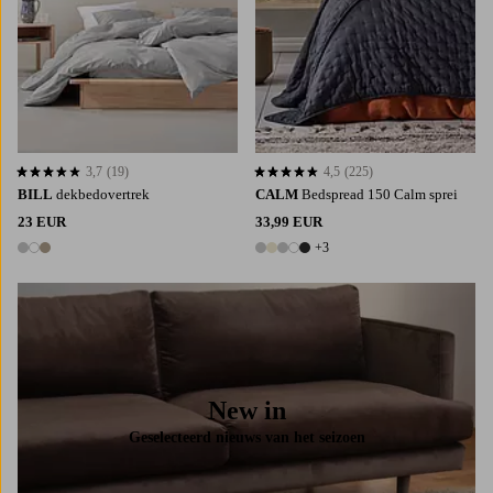
3,7
(19)
4,5
(225)
3,7 op basis van 19 beoordelingen
4,5 op basis van 225 beoordelingen
BILL
dekbedovertrek
CALM
Bedspread 150 Calm sprei
23 EUR
33,99 EUR
+3
3 kleuren
8 kleuren
New in
Geselecteerd nieuws van het seizoen