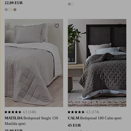
22,99 EUR
2 kleuren
4 kleuren
Toevoegen aan favorieten
Toevoe
4,3
(148)
4,5
(174)
4,3 op basis van 148 beoordelingen
4,5 op basis van 174 beoordelingen
MATILDA
Bedspread Single 150
CALM
Bedspread 180 Calm sprei
Matilda sprei
45 EUR
35,99 EUR