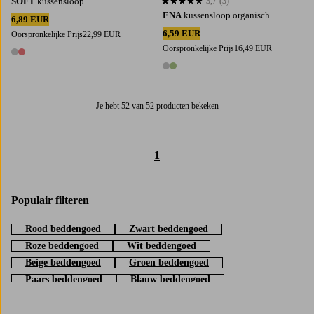
SOFT
kussensloop
3,7
(3)
3,7 op basis van 3 beoordelingen
ENA
kussensloop organisch
6,89 EUR
6,59 EUR
Oorspronkelijke Prijs
22,99 EUR
Oorspronkelijke Prijs
16,49 EUR
2 kleuren
2 kleuren
Je hebt 52 van 52 producten bekeken
1
Populair filteren
Rood beddengoed
Zwart beddengoed
Roze beddengoed
Wit beddengoed
Beige beddengoed
Groen beddengoed
Paars beddengoed
Blauw beddengoed
Bruin beddengoed
Geel beddengoed
Oranje beddengoed