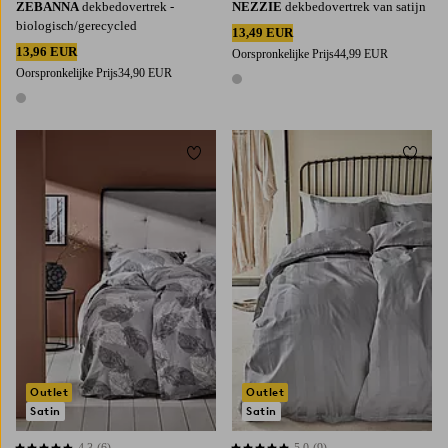
ZEBANNA
dekbedovertrek -
NEZZIE
dekbedovertrek van satijn
biologisch/gerecycled
13,49 EUR
13,96 EUR
Oorspronkelijke Prijs
44,99 EUR
Oorspronkelijke Prijs
34,90 EUR
1 kleur
1 kleur
Toevoegen aan favorieten
Toevoe
Outlet
Outlet
Satin
Satin