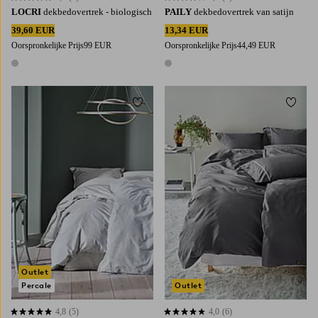
LOCRI
dekbedovertrek - biologisch
PAILY
dekbedovertrek van satijn
39,60 EUR
13,34 EUR
Oorspronkelijke Prijs
99 EUR
Oorspronkelijke Prijs
44,49 EUR
1 kleur
1 kleur
Toevoegen aan favorieten
Toevoe
Outlet
Percale
Outlet
4,8
(5)
4,0
(6)
4,8 op basis van 5 beoordelingen
4,0 op basis van 6 beoordelingen