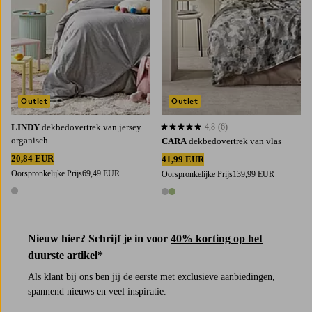
Outlet
Outlet
LINDY
dekbedovertrek van jersey
4,8
(6)
4,8 op basis van 6 beoordelingen
organisch
CARA
dekbedovertrek van vlas
20,84 EUR
41,99 EUR
Oorspronkelijke Prijs
69,49 EUR
Oorspronkelijke Prijs
139,99 EUR
1 kleur
2 kleuren
Nieuw hier? Schrijf je in voor
40% korting op het
duurste artikel*
Als klant bij ons ben jij de eerste met exclusieve aanbiedingen,
spannend nieuws en veel inspiratie.