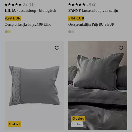
3,9
(11)
5,0
(2)
3,9 op basis van 11 beoordelingen
5,0 op basis van 2 beoordelingen
LILIA
kussensloop - biologisch
FANNY
kussensloop van satijn
9,99 EUR
5,84 EUR
Oorspronkelijke Prijs
24,99 EUR
Oorspronkelijke Prijs
19,49 EUR
2 kleuren
2 kleuren
Toevoegen aan favorieten
Toevoe
50X70
60X70
70X80
80X80
50X70
60X70
70X80
80X80
Outlet
Outlet
Satin