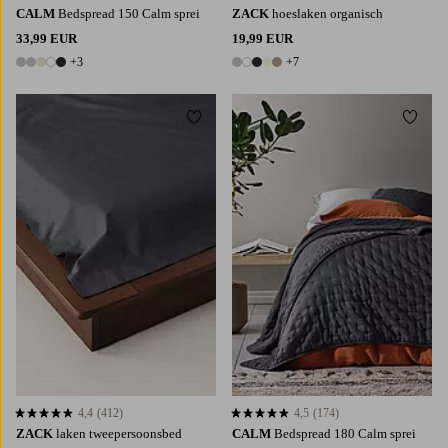
CALM
Bedspread 150 Calm sprei
ZACK
hoeslaken organisch
33,99 EUR
19,99 EUR
+3
+7
8 kleuren
12 kleuren
Toevoegen aan favorieten
Toevoe
180X260
240X260
4,4
(412)
4,5
(174)
4,4 op basis van 412 beoordelingen
4,5 op basis van 174 beoordelingen
ZACK
laken tweepersoonsbed
CALM
Bedspread 180 Calm sprei