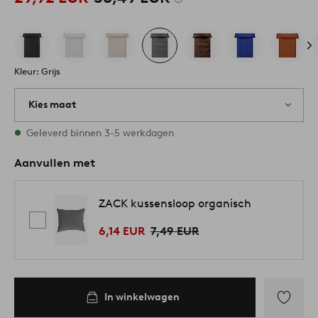
Kleur: Grijs
Kies maat
Alle maten zijn op voorraad
Geleverd binnen 3-5 werkdagen
Aanvullen met
ZACK kussensloop organisch
6,14 EUR
7,49 EUR
In winkelwagen