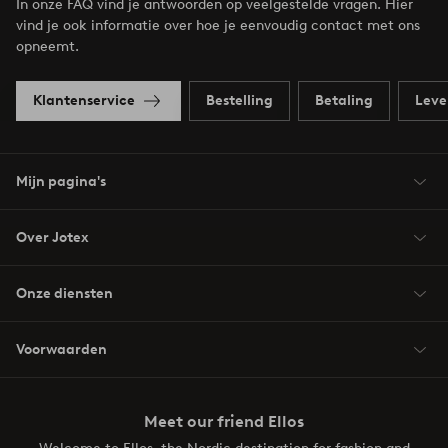
In onze FAQ vind je antwoorden op veelgestelde vragen. Hier
vind je ook informatie over hoe je eenvoudig contact met ons
opneemt.
Klantenservice
Bestelling
Betaling
Leve
Mijn pagina's
Over Jotex
Onze diensten
Voorwaarden
Meet our friend Ellos