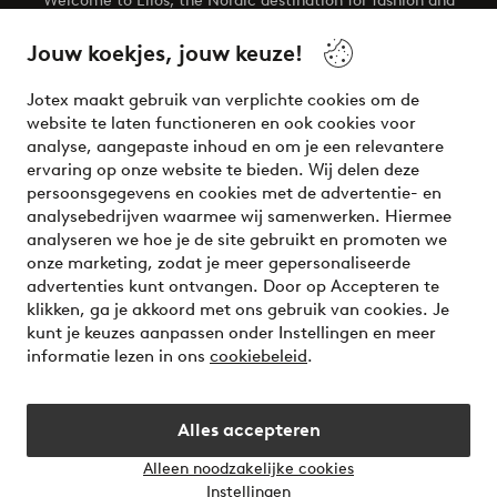
Welcome to Ellos, the Nordic destination for fashion and
beauty! Get a clean, modern aesthetic and unique style for
your wardrobe. Your next inspiring look is here!
Jouw koekjes, jouw keuze!
Visit Ellos
Jotex maakt gebruik van verplichte cookies om de
website te laten functioneren en ook cookies voor
analyse, aangepaste inhoud en om je een relevantere
ervaring op onze website te bieden. Wij delen deze
persoonsgegevens en cookies met de advertentie- en
Veilig betalen - Nu betalen of opsplitsen
analysebedrijven waarmee wij samenwerken. Hiermee
analyseren we hoe je de site gebruikt en promoten we
Wil je meer weten over
onze betaalopties
?
onze marketing, zodat je meer gepersonaliseerde
advertenties kunt ontvangen. Door op Accepteren te
klikken, ga je akkoord met ons gebruik van cookies. Je
kunt je keuzes aanpassen onder Instellingen en meer
informatie lezen in ons
cookiebeleid
.
Nederland - Selecteer land
Alles accepteren
Instagram
Facebook
Alleen noodzakelijke cookies
Instellingen