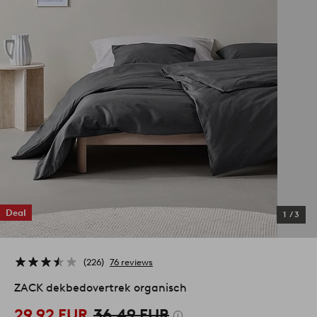
Deal
1
/
3
226
76 reviews
ZACK dekbedovertrek organisch
29,92 EUR
36,49 EUR