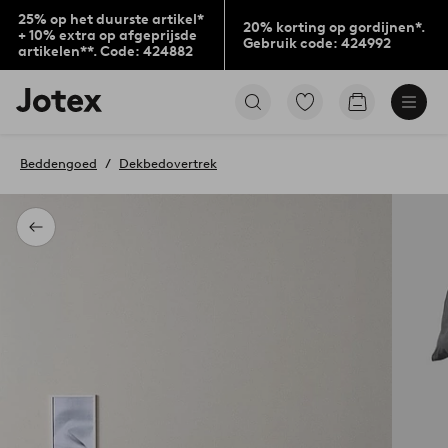
25% op het duurste artikel*
20% korting op gordijnen*.
+ 10% extra op afgeprijsde
Gebruik code: 424992
artikelen**. Code: 424882
Jotex
Ga
Go
logo
naar
to
-
favoriet
checkout
go
gemarkeerde
Beddengoed
Dekbedovertrek
to
producten
the
home
page
Terug