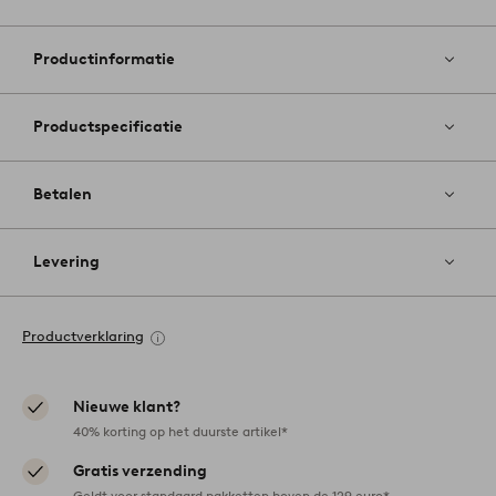
Toevoege
aan
favoriete
Productinformatie
Productspecificatie
Betalen
Levering
Productverklaring
Nieuwe klant?
40% korting op het duurste artikel*
Gratis verzending
Geldt voor standaard pakketten boven de 129 euro*