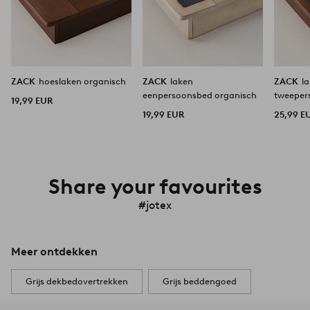
ZACK
hoeslaken organisch
ZACK
laken
ZACK
l
eenpersoonsbed organisch
tweeper
19,99 EUR
19,99 EUR
25,99 E
Share your favourites
#jotex
Meer ontdekken
Grijs dekbedovertrekken
Grijs beddengoed