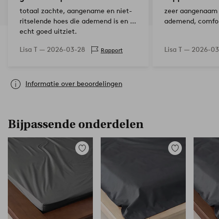
totaal zachte, aangename en niet-
zeer aangenaam 
ritselende hoes die ademend is en er
ademend, comfort
echt goed uitziet.
Lisa T —
2026-03-28
Lisa T —
2026-03
Rapport
Informatie over beoordelingen
Bijpassende onderdelen
Toevoegen
Toevoegen
aan
aan
favorieten
favorieten