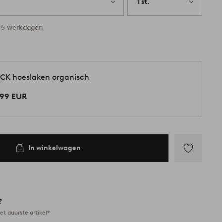
1 st.
3-5 werkdagen
CK hoeslaken organisch
,99 EUR
In winkelwagen
Toevoegen
aan
favorieten
?
et duurste artikel*