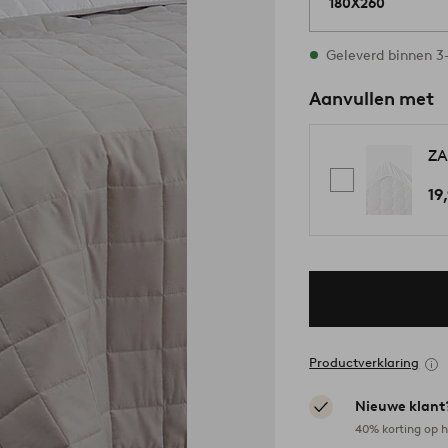
180X260
Op voorraad
Geleverd binnen 
Aanvullen met
ZA
19
Productverklaring
Nieuwe klant
40% korting op h