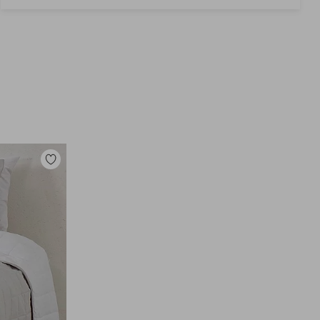
Toevoegen
aan
favorieten