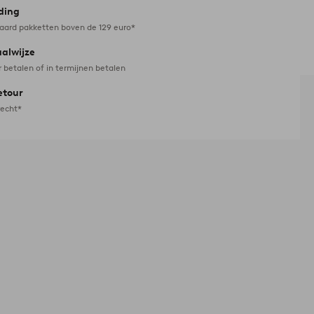
ding
daard pakketten boven de 129 euro*
aalwijze
r betalen of in termijnen betalen
etour
recht*