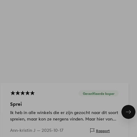
Geverifieerde koper
Sprei
Ik heb in alle winkels die er zijn gezocht naar dit soort
Vol
ite
spreien, maar kon ze nergens vinden. Maar hier vond
ik precies wat ik wilde, super goed.
Ann-kristin J —
2025-10-17
Rapport