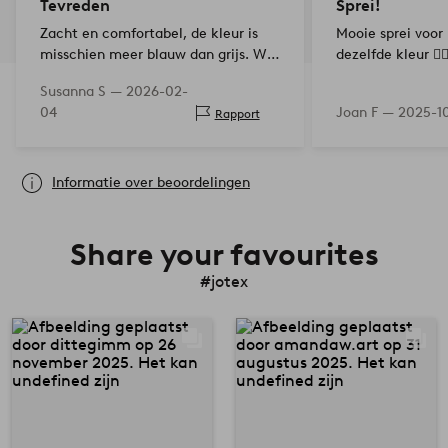
Tevreden
Sprei!
Zacht en comfortabel, de kleur is
Mooie sprei voor
misschien meer blauw dan grijs. We
dezelfde kleur 👍
hebben het op de bank gelegd zodat
Susanna S —
2026-02-
de kat er niet aan zou krabben, en
04
Joan F —
2025-1
Rapport
hij laat het nu met rust. Het
fluwelen oppervlak nodi…
Informatie over beoordelingen
Share your favourites
#jotex