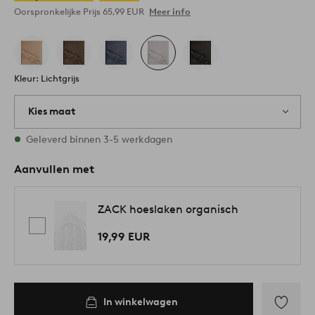
Oorspronkelijke Prijs
65,99 EUR
Meer info
Kleur: Lichtgrijs
Kies maat
Alle maten zijn op voorraad
Geleverd binnen 3-5 werkdagen
Aanvullen met
ZACK hoeslaken organisch
19,99 EUR
In winkelwagen