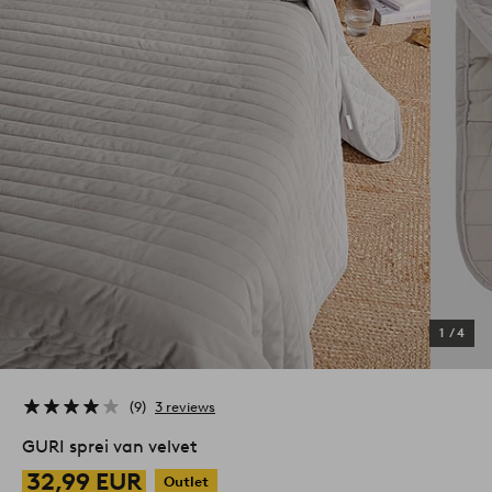
1
/
4
9
3 reviews
GURI sprei van velvet
32,99 EUR
Outlet