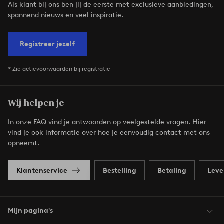
Als klant bij ons ben jij de eerste met exclusieve aanbiedingen,
spannend nieuws en veel inspiratie.
Registreer jezelf
* Zie actievoorwaarden bij registratie
Wij helpen je
In onze FAQ vind je antwoorden op veelgestelde vragen. Hier
vind je ook informatie over hoe je eenvoudig contact met ons
opneemt.
Klantenservice
Bestelling
Betaling
Leve
Mijn pagina's