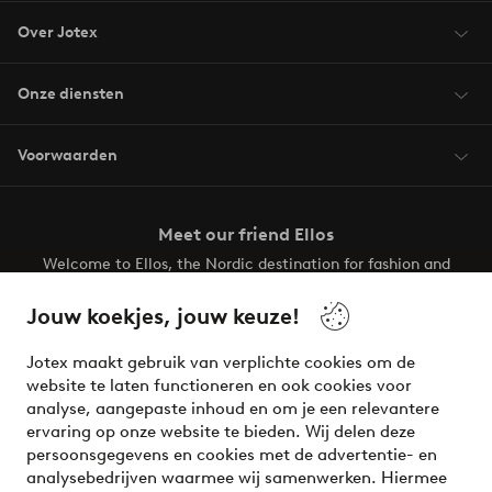
Over Jotex
Onze diensten
Voorwaarden
Meet our friend Ellos
Welcome to Ellos, the Nordic destination for fashion and
beauty! Get a clean, modern aesthetic and unique style for
your wardrobe. Your next inspiring look is here!
Jouw koekjes, jouw keuze!
Visit Ellos
Jotex maakt gebruik van verplichte cookies om de
website te laten functioneren en ook cookies voor
analyse, aangepaste inhoud en om je een relevantere
ervaring op onze website te bieden. Wij delen deze
persoonsgegevens en cookies met de advertentie- en
Veilig betalen - Nu betalen of opsplitsen
analysebedrijven waarmee wij samenwerken. Hiermee