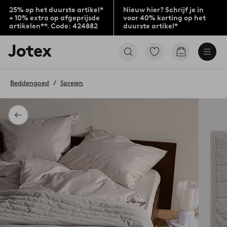
25% op het duurste artikel*
Nieuw hier? Schrijf je in
+ 10% extra op afgeprijsde
voor 40% korting op het
artikelen**. Code: 424882
duurste artikel*
Jotex
Ga
Go
logo
naar
to
-
favoriet
checkout
go
gemarkeerde
Beddengoed
Spreien
to
producten
the
home
page
Terug