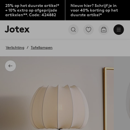
25% op het duurste artikel*
Nieuw hier? Schrijf je in
+ 10% extra op afgeprijsde
voor 40% korting op het
artikelen**. Code: 424882
duurste artikel*
Jotex
Ga
Go
logo
naar
to
-
favoriet
checkout
go
gemarkeerde
Verlichting
Tafellampen
to
producten
the
home
page
Terug