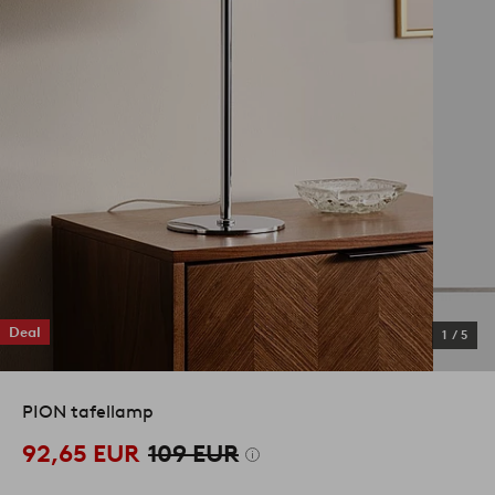
Deal
1
/
5
PION tafellamp
92,65 EUR
109 EUR