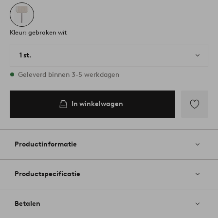
Kleur: gebroken wit
1 st.
Op voorraad
Geleverd binnen 3-5 werkdagen
In winkelwagen
Toevoege
aan
favoriete
Productinformatie
Productspecificatie
Betalen