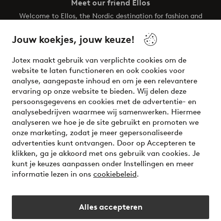
Meet our friend Ellos
Welcome to Ellos, the Nordic destination for fashion and
beauty! Get a clean, modern aesthetic and unique style for
your wardrobe. Your next inspiring look is here!
Jouw koekjes, jouw keuze!
Visit Ellos
Jotex maakt gebruik van verplichte cookies om de
website te laten functioneren en ook cookies voor
analyse, aangepaste inhoud en om je een relevantere
ervaring op onze website te bieden. Wij delen deze
persoonsgegevens en cookies met de advertentie- en
Veilig betalen - Nu betalen of opsplitsen
analysebedrijven waarmee wij samenwerken. Hiermee
analyseren we hoe je de site gebruikt en promoten we
Wil je meer weten over
onze betaalopties
?
onze marketing, zodat je meer gepersonaliseerde
advertenties kunt ontvangen. Door op Accepteren te
klikken, ga je akkoord met ons gebruik van cookies. Je
kunt je keuzes aanpassen onder Instellingen en meer
informatie lezen in ons
cookiebeleid
.
Nederland - Selecteer land
Alles accepteren
Instagram
Facebook