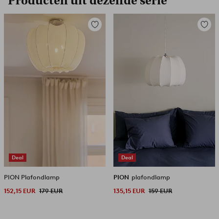
Producten uit dezelfde serie
Toevoegen
Toevoe
aan
aan
favorieten
favori
Deal
Deal
PION Plafondlamp
PION
plafondlamp
152,15 EUR
179 EUR
135,15 EUR
159 EUR