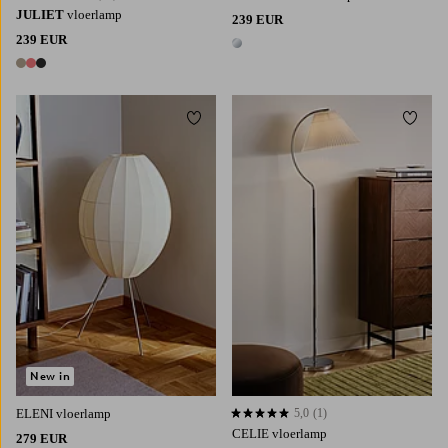
JULIET
vloerlamp
239 EUR
239 EUR
1 kleur
3 kleuren
Toevoegen aan favorieten
Toevoe
New in
ELENI vloerlamp
5,0
(1)
5,0 op basis van 1 beoordelingen
CELIE vloerlamp
279 EUR