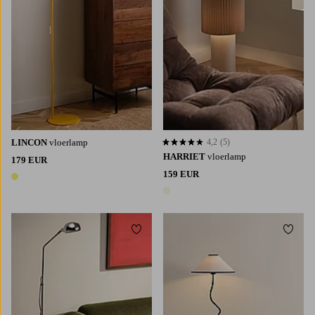
LINCON
vloerlamp
4,2
(5)
4,2 op basis van 5 beoordelingen
HARRIET
vloerlamp
179 EUR
159 EUR
1 kleur
1 kleur
Toevoegen aan favorieten
Toevoe