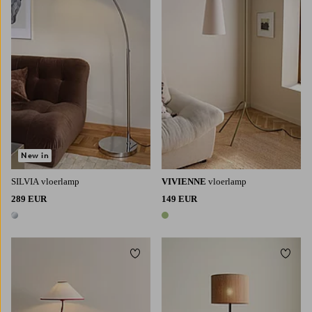
New in
SILVIA vloerlamp
VIVIENNE
vloerlamp
289 EUR
149 EUR
1 kleur
1 kleur
Toevoegen aan favorieten
Toevoe