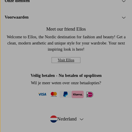
Onze diensten
Voorwaarden
Meet our friend Ellos
Welcome to Ellos, the Nordic destination for fashion and beauty! Get a
clean, modern aesthetic and unique style for your wardrobe. Your next
inspiring look is here!
Visit Ellos
Veilig betalen - Nu betalen of opsplitsen
Wil je meer weten over
onze betaalopties
?
visa
mastercard
paypal
ideal
klarna
Nederland
- Selecteer land