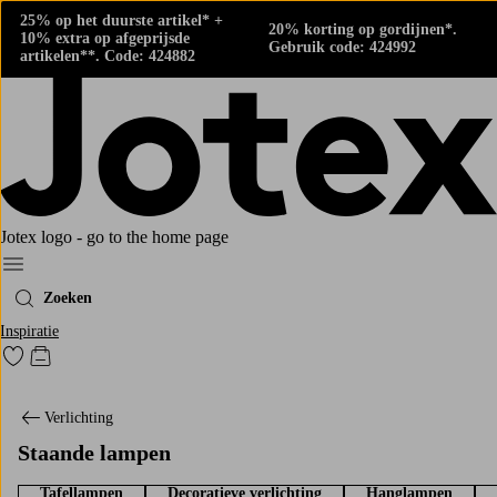
25% op het duurste artikel* +
20% korting op gordijnen*.
10% extra op afgeprijsde
Gebruik code: 424992
artikelen**. Code: 424882
Jotex logo - go to the home page
Menu
Zoeken
Inspiratie
Ga naar favoriet gemarkeerde producten
Go to checkout
Verlichting
Staande lampen
Tafellampen
Decoratieve verlichting
Hanglampen