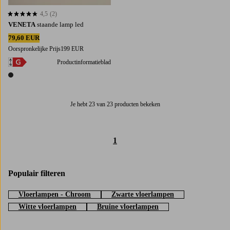
4,5
(2)
4,5 op basis van 2 beoordelingen
VENETA
staande lamp led
79,60 EUR
Oorspronkelijke Prijs
199 EUR
Productinformatieblad
1 kleur
Je hebt 23 van 23 producten bekeken
1
Populair filteren
Vloerlampen - Chroom
Zwarte vloerlampen
Witte vloerlampen
Bruine vloerlampen