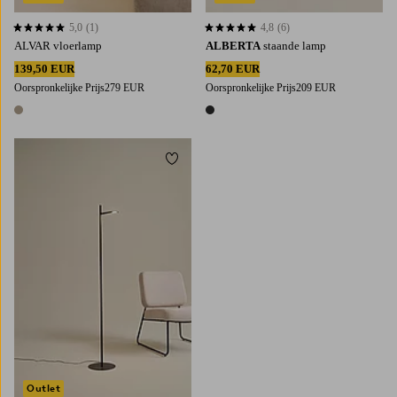
5,0
(1)
4,8
(6)
5,0 op basis van 1 beoordelingen
4,8 op basis van 6 beoordelingen
ALVAR vloerlamp
ALBERTA
staande lamp
139,50 EUR
62,70 EUR
Oorspronkelijke Prijs
279 EUR
Oorspronkelijke Prijs
209 EUR
1 kleur
1 kleur
Toevoegen aan favorieten
Outlet