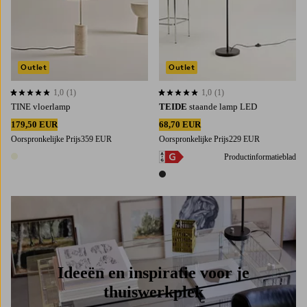
Outlet
Outlet
1,0
(1)
1,0
(1)
1,0 op basis van 1 beoordelingen
1,0 op basis van 1 beoordelingen
TINE vloerlamp
TEIDE
staande lamp LED
179,50 EUR
68,70 EUR
Oorspronkelijke Prijs
359 EUR
Oorspronkelijke Prijs
229 EUR
Productinformatieblad
1 kleur
1 kleur
Ideeën en inspiratie voor je
thuiswerkplek