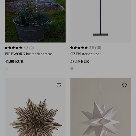
3,3
(6)
2,9
(10)
3,3 op basis van 6 beoordelingen
2,9 op basis van 10 beoordelingen
FIREWORK buitendecoratie
OZEN ster op voet
41,99 EUR
58,99 EUR
1 kleur
1 kleur
Toevoegen aan favorieten
Toevoe