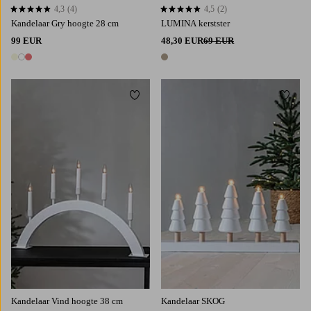
4,3
(4)
4,5
(2)
4,3 op basis van 4 beoordelingen
4,5 op basis van 2 beoordelingen
Kandelaar Gry hoogte 28 cm
LUMINA kerstster
99 EUR
48,30 EUR
69 EUR
3 kleuren
1 kleur
Toevoegen aan favorieten
Toevoe
Kandelaar Vind hoogte 38 cm
Kandelaar SKOG