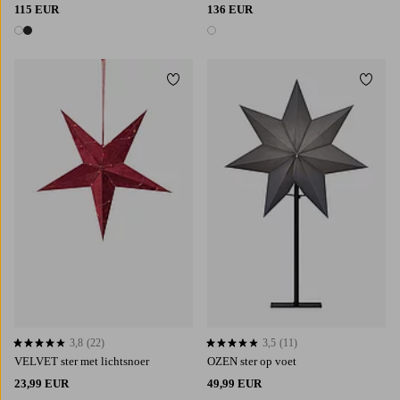
115 EUR
136 EUR
2 kleuren
1 kleur
Toevoegen aan favorieten
Toevoe
3,8
(22)
3,5
(11)
3,8 op basis van 22 beoordelingen
3,5 op basis van 11 beoordelingen
VELVET ster met lichtsnoer
OZEN ster op voet
23,99 EUR
49,99 EUR