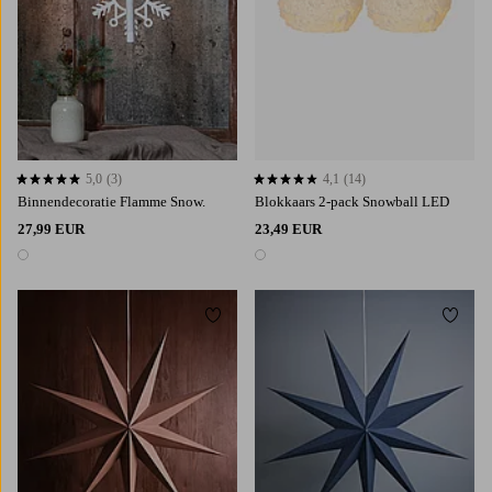
5,0
(3)
4,1
(14)
5,0 op basis van 3 beoordelingen
4,1 op basis van 14 beoordelingen
Binnendecoratie Flamme Snow.
Blokkaars 2-pack Snowball LED
27,99 EUR
23,49 EUR
1 kleur
1 kleur
Toevoegen aan favorieten
Toevoe