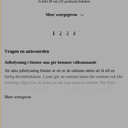
Je hebt 58 van 231 producten bekeken
Meer weergegeven
1
2
3
4
Vragen en antwoorden
Julbelysning i fönster som gör hemmet välkomnande
Att sätta julbelysning fönster är ett av de enklaste sätten att få till en
härlig decemberkänsla. Ljuset gör att rummet känns lite varmare och blir
samtidigt något fint att mötas av när man passerar utanför. Här finns
både små och större modeller, så att du kan hitta något som passar just
dina fönster. Många gillar att kombinera sin fönsterbelysning med en
Meer weergeven
adventsljusstake
eller en
julstjärna
. Det ger variation och gör att varje
rum får sin egen känsla. Vill du lägga till något lite extra kan du också
kika bland vår
dekorativa julbelysning
, perfekt för en hylla, ett sidobord
eller en liten hörna som behöver lite mer julstämning.
Trustpilot