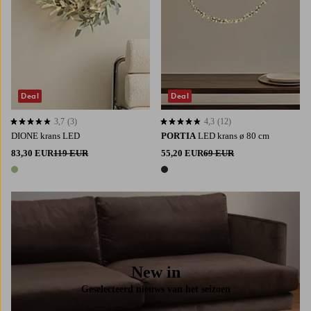
Deal
Deal
3,7
(3)
4,3
(12)
3,7 op basis van 3 beoordelingen
4,3 op basis van 12 beoordelingen
DIONE krans LED
PORTIA
LED krans ø 80 cm
83,30 EUR
119 EUR
55,20 EUR
69 EUR
1 kleur
1 kleur
New in
Geselecteerd nieuws van het seizoen