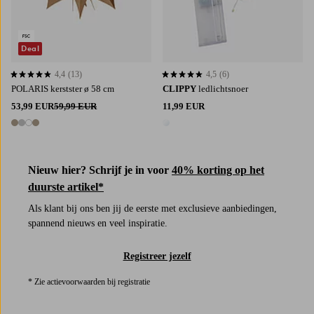
Deal
4,4
(13)
4,5
(6)
4,4 op basis van 13 beoordelingen
4,5 op basis van 6 beoordelingen
POLARIS kerstster ø 58 cm
CLIPPY
ledlichtsnoer
53,99 EUR
59,99 EUR
11,99 EUR
4 kleuren
1 kleur
Nieuw hier? Schrijf je in voor
40% korting op het
duurste artikel*
Als klant bij ons ben jij de eerste met exclusieve aanbiedingen,
spannend nieuws en veel inspiratie.
Registreer jezelf
* Zie actievoorwaarden bij registratie