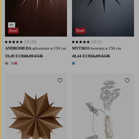
Deal
Deal
2,9
(35)
5,0
(1)
2,9 op basis van 35 beoordelingen
5,0 op basis van 1 beoordelingen
ANDROMEDA
adventster ø 150 cm
MYTHOS
kerstster ø 150 cm
59,49 EUR
69,99 EUR
48,44 EUR
56,99 EUR
4 kleuren
1 kleur
Toevoegen aan favorieten
Toevoe