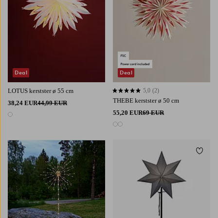
Deal
Deal
LOTUS kerstster ø 55 cm
5,0
(2)
5,0 op basis van 2 beoordelingen
THEBE kerstster ø 50 cm
38,24 EUR
44,99 EUR
55,20 EUR
69 EUR
1 kleur
2 kleuren
Toevoegen aan favorieten
Toevoe