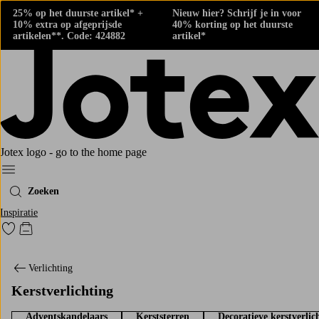
25% op het duurste artikel* +
Nieuw hier? Schrijf je in voor
10% extra op afgeprijsde
40% korting op het duurste
artikelen**. Code: 424882
artikel*
Jotex logo - go to the home page
Menu
Zoeken
Inspiratie
Ga naar favoriet gemarkeerde producten
Go to checkout
Verlichting
Kerstverlichting
Adventskandelaars
Kerststerren
Decoratieve kerstverlic