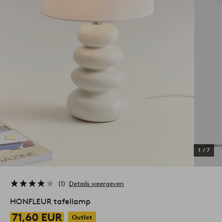
1
/
7
1
Details weergeven
HONFLEUR tafellamp
71,60 EUR
Outlet