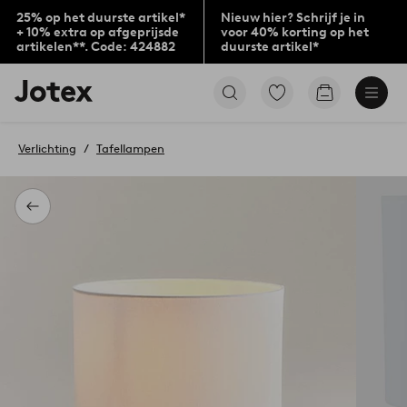
25% op het duurste artikel*
Nieuw hier? Schrijf je in
+ 10% extra op afgeprijsde
voor 40% korting op het
artikelen**. Code: 424882
duurste artikel*
Jotex
Ga
Go
logo
naar
to
-
favoriet
checkout
go
gemarkeerde
Verlichting
Tafellampen
to
producten
the
home
page
Terug