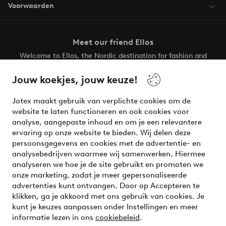
Voorwaarden
Meet our friend Ellos
Welcome to Ellos, the Nordic destination for fashion and
beauty! Get a clean, modern aesthetic and unique style for
your wardrobe. Your next inspiring look is here!
Jouw koekjes, jouw keuze!
Visit Ellos
Jotex maakt gebruik van verplichte cookies om de
website te laten functioneren en ook cookies voor
analyse, aangepaste inhoud en om je een relevantere
ervaring op onze website te bieden. Wij delen deze
persoonsgegevens en cookies met de advertentie- en
Veilig betalen - Nu betalen of opsplitsen
analysebedrijven waarmee wij samenwerken. Hiermee
analyseren we hoe je de site gebruikt en promoten we
Wil je meer weten over
onze betaalopties
?
onze marketing, zodat je meer gepersonaliseerde
advertenties kunt ontvangen. Door op Accepteren te
klikken, ga je akkoord met ons gebruik van cookies. Je
kunt je keuzes aanpassen onder Instellingen en meer
informatie lezen in ons
cookiebeleid
.