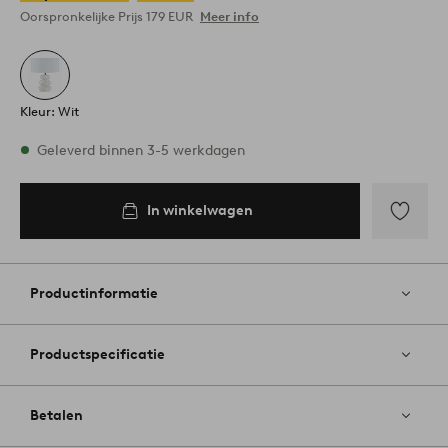
Oorspronkelijke Prijs
179 EUR
Meer info
Kleur: Wit
Op voorraad
Geleverd binnen 3-5 werkdagen
In winkelwagen
In
inkelwagen
Toevoege
aan
favoriete
Productinformatie
Productspecificatie
Betalen