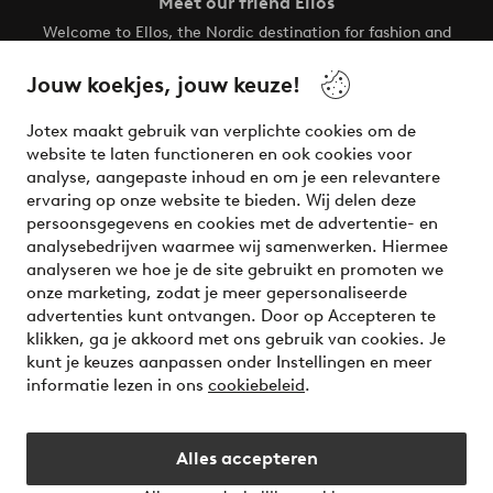
Meet our friend Ellos
Welcome to Ellos, the Nordic destination for fashion and
beauty! Get a clean, modern aesthetic and unique style for
your wardrobe. Your next inspiring look is here!
Jouw koekjes, jouw keuze!
Visit Ellos
Jotex maakt gebruik van verplichte cookies om de
website te laten functioneren en ook cookies voor
analyse, aangepaste inhoud en om je een relevantere
ervaring op onze website te bieden. Wij delen deze
persoonsgegevens en cookies met de advertentie- en
Veilig betalen - Nu betalen of opsplitsen
analysebedrijven waarmee wij samenwerken. Hiermee
analyseren we hoe je de site gebruikt en promoten we
Wil je meer weten over
onze betaalopties
?
onze marketing, zodat je meer gepersonaliseerde
advertenties kunt ontvangen. Door op Accepteren te
klikken, ga je akkoord met ons gebruik van cookies. Je
kunt je keuzes aanpassen onder Instellingen en meer
informatie lezen in ons
cookiebeleid
.
Nederland - Selecteer land
Alles accepteren
Instagram
Facebook