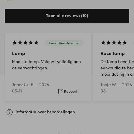
Toon alle reviews (10)
Geverifieerde koper
Lamp
Roze lamp
Mooiste lamp. Voldoet volledig aan
De lamp bevalt e
de verwachtingen.
eenvoudig te bed
mooi dat hij in 
is.
Jeanette E —
2026-
Tanja W —
2026-
05-11
06
Rapport
Informatie over beoordelingen