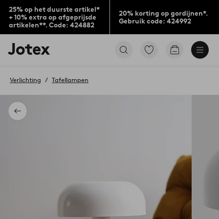
25% op het duurste artikel*
20% korting op gordijnen*.
+ 10% extra op afgeprijsde
Gebruik code: 424992
artikelen**. Code: 424882
Jotex
Ga
Go
logo
naar
to
-
favoriet
checkout
go
gemarkeerde
Verlichting
Tafellampen
to
producten
the
home
page
Terug