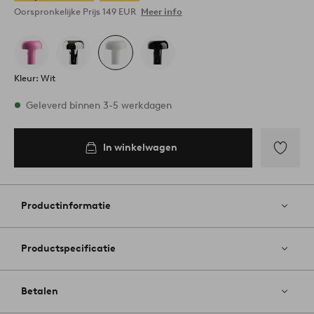
Oorspronkelijke Prijs
149 EUR
Meer info
Kleur: Wit
Op voorraad
Geleverd binnen 3-5 werkdagen
In winkelwagen
In
inkelwagen
Toevoege
aan
favoriete
Productinformatie
Productspecificatie
Betalen