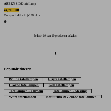
ABBEY
SIDE tafellamp
44,70 EUR
Oorspronkelijke Prijs
149 EUR
1 kleur
Je hebt 19 van 19 producten bekeken
1
Populair filteren
Bruine tafellampen
Grijze tafellampen
Groene tafellampen
Gele tafellampen
Tafellampen - Chroom
Tafellampen - Messing
Witte tafellampen
Natuurlijk gekleurde tafellampen