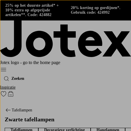
25% op het duurste artikel* +
20% korting op gordijnen*.
10% extra op afgeprijsde
Gebruik code: 424992
artikelen**. Code: 424882
Jotex logo - go to the home page
Menu
Zoeken
Inspiratie
Ga naar favoriet gemarkeerde producten
Go to checkout
Tafellampen
Zwarte tafellampen
Tafellampen
Decoratieve verlichting
Hanglampen