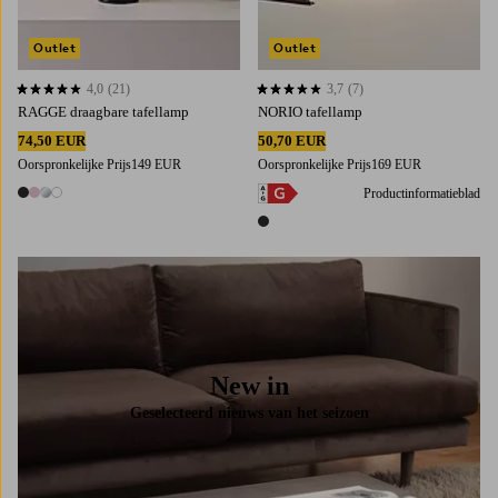
Outlet
Outlet
4,0
(21)
3,7
(7)
4,0 op basis van 21 beoordelingen
3,7 op basis van 7 beoordelingen
RAGGE draagbare tafellamp
NORIO tafellamp
74,50 EUR
50,70 EUR
Oorspronkelijke Prijs
149 EUR
Oorspronkelijke Prijs
169 EUR
Productinformatieblad
4 kleuren
1 kleur
New in
Geselecteerd nieuws van het seizoen