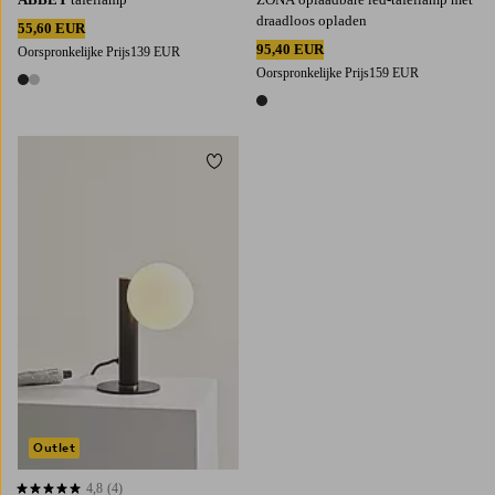
draadloos opladen
55,60 EUR
95,40 EUR
Oorspronkelijke Prijs
139 EUR
Oorspronkelijke Prijs
159 EUR
2 kleuren
1 kleur
Toevoegen aan favorieten
Outlet
4,8
(4)
4,8 op basis van 4 beoordelingen