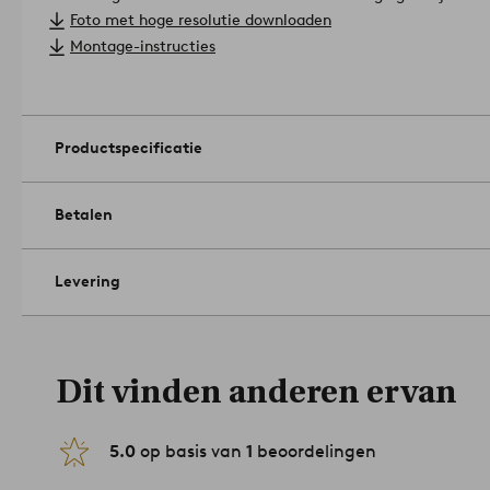
Materiaal lampenkap: ijzer.
Foto met hoge resolutie downloaden
Afmetingen; Breedte: 6.0 cm. Hoogte: 13.0 cm. Lengte/diepte
Montage-instructies
Lichtbron niet inbegrepen.
Type connector: muurplug.
Contactdoos/lichtbron: st gu10. Max wattage: 8.0.
Coating: gelakt.
Productspecificatie
Lengte aansluitkabel: 170.0cm.
Vervangbare lichtbron: Ja.
Artikelnummer: 2249554-02-0
Betalen
Levering
Dit vinden anderen ervan
5.0
op basis van
1
beoordelingen