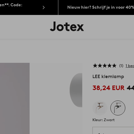
len**. Code:
Nieuw hier? Schrijf je in voor 40
Jotex
logo
-
go
to
the
home
page
1
1 be
LEE klemlamp
38,24 EUR
44
Kleur: Zwart