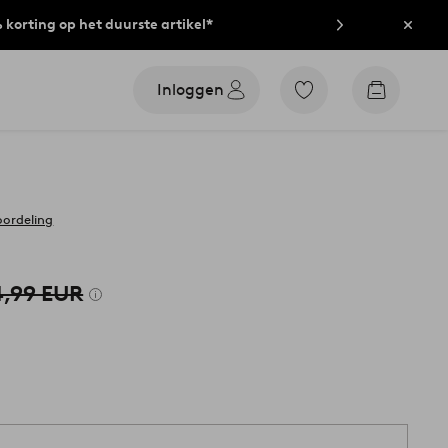
% korting op het duurste artikel*
Sluit
Inloggen
Ga
Go
naar
to
favoriet
checkout
gemarkeerde
producten
oordeling
,99 EUR