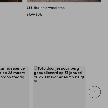
LEE
flexibele wandlamp
L
67,99 EUR
6