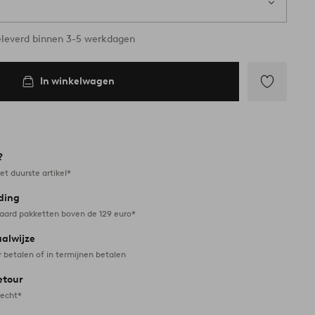
leverd binnen 3-5 werkdagen
In winkelwagen
Toevoegen
aan
favorieten
?
et duurste artikel*
ding
daard pakketten boven de 129 euro*
aalwijze
r betalen of in termijnen betalen
etour
recht*