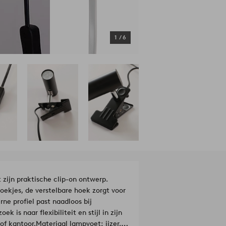
1
/
6
 zijn praktische clip-on ontwerp.
oekjes, de verstelbare hoek zorgt voor
ne profiel past naadloos bij
k is naar flexibiliteit en stijl in zijn
of kantoor.
Materiaal lampvoet: ijzer.