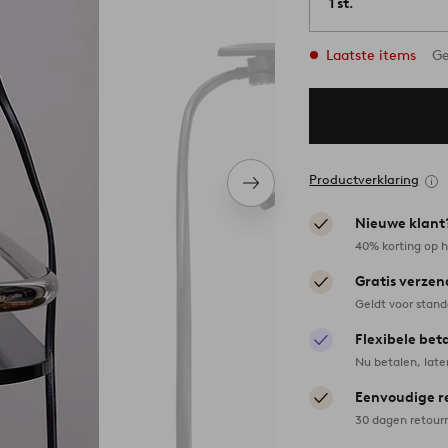
1 st.
Laatste items
Ge
Productverklaring
Volgend
item
Nieuwe klant
40% korting op h
Gratis verzen
Geldt voor stan
Flexibele bet
Nu betalen, late
Eenvoudige r
30 dagen retour