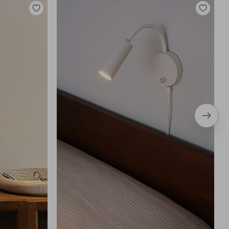
Toevoegen
Toevoege
aan
aan
favorieten
favoriete
Volge
item