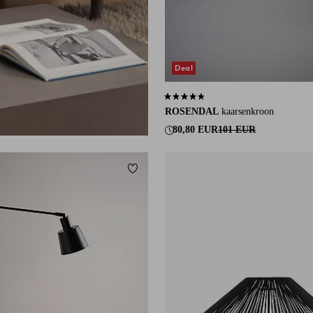
Deal
4,3 op basis van 148 beoordelingen
ROSENDAL
kaarsenkroon
80,80 EUR
101 EUR
eten
Toevoegen aan favorieten