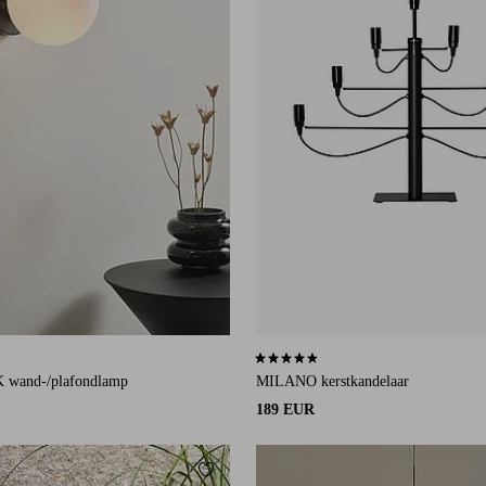
an 5 beoordelingen
4,4 op basis van 51 beoordelingen
wand-/plafondlamp
MILANO kerstkandelaar
189 EUR
eten
Toevoegen aan favorieten