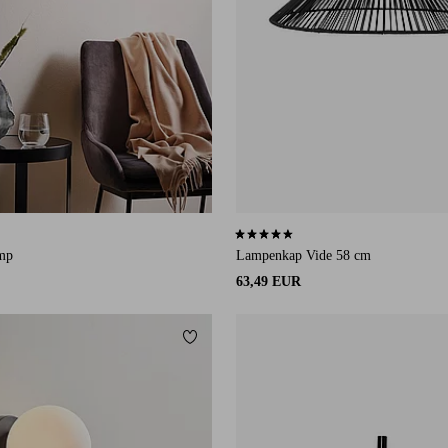
an 133 beoordelingen
4,7 op basis van 3 beoordelingen
mp
Lampenkap Vide 58 cm
63,49 EUR
eten
Toevoegen aan favorieten