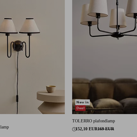
New in
Deal
TOLERRO plafondlamp
an 14 beoordelingen
lamp
152,10 EUR
169 EUR