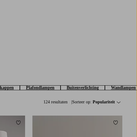
kappen
Plafondlampen
Buitenverlichting
Wandlampen
124 resultaten
Sorteer op:
Populariteit
Toevoegen aan favorieten
Toevoegen a