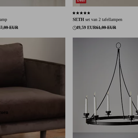
Deal
an 2 beoordelingen
4,7 op basis van 250 beoordelingen
lamp
SETH
set van 2 tafellampen
67,99 EUR
49,59 EUR
61,99 EUR
zoen