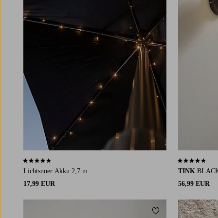
3,8 op basis van 11 beoordelingen
3,8 op basis v
Lichtsnoer Akku 2,7 m
TINK
BLACK 
17,99 EUR
56,99 EUR
Toevoegen aan favori