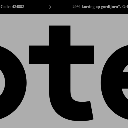
. Code: 424882
20% korting op gordijnen*. Ge