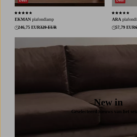
Deal
Deal
4,2 op basis van 6 beoordelingen
3,0 op basis v
EKMAN
plafondlamp
ARA
plafond
246,75 EUR
329 EUR
57,79 EUR
New in
Geselecteerd nieuws van het sei