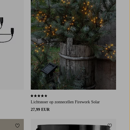
4,0 op basis van 21 beoordelingen
Lichtsnoer op zonnecellen Firework Solar
27,99 EUR
Toevoegen aan favorieten
Toevoegen a