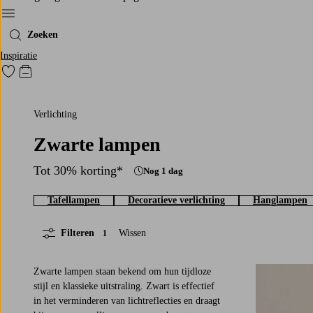
Menu
Zoeken
Inspiratie
Ga naar favoriet gemarkeerde producten
Go to checkout
Verlichting
Zwarte lampen
Tot 30% korting*
Nog 1 dag
Tafellampen
Decoratieve verlichting
Hanglampen
Filteren
Wissen
1
Zwarte lampen staan bekend om hun tijdloze
stijl en klassieke uitstraling. Zwart is effectief
in het verminderen van lichtreflecties en draagt