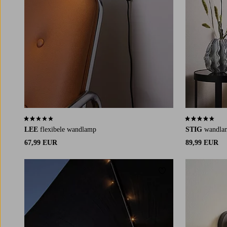
2,0 op basis van 1 beoordelingen
4,3 op basis v
LEE
flexibele wandlamp
STIG
wandla
67,99 EUR
89,99 EUR
Toevoegen aan favori