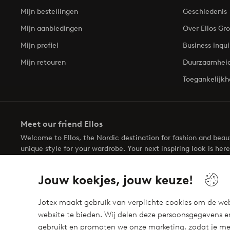
Mijn bestellingen
Geschiedenis
Mijn aanbiedingen
Over Ellos Gr
Mijn profiel
Business inqui
Mijn retouren
Duurzaamhei
Toegankelijkh
Meet our friend Ellos
Welcome to Ellos, the Nordic destination for fashion and bea
unique style for your wardrobe. Your next inspiring look is here
Jouw koekjes, jouw keuze!
Jotex maakt gebruik van verplichte cookies om de web
website te bieden. Wij delen deze persoonsgegevens e
Veilig betalen - Nu betalen of opsplitsen
gebruikt en promoten we onze marketing, zodat je mee