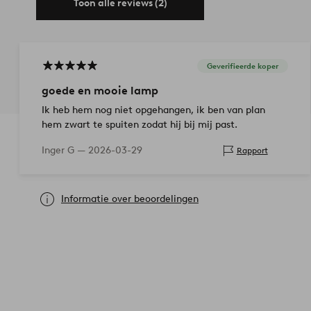
Toon alle reviews (2)
Geverifieerde koper
goede en mooie lamp
Ik heb hem nog niet opgehangen, ik ben van plan
hem zwart te spuiten zodat hij bij mij past.
Inger G —
2026-03-29
Rapport
Informatie over beoordelingen