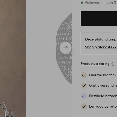
Op voorraad
Geleverd binnen 
Deze plafondlamp
Shop plafondstekk
Volgend
item
Productverklaring
Nieuwe klant? 
Gratis verzendi
Flexibele betaal
Eenvoudige reto