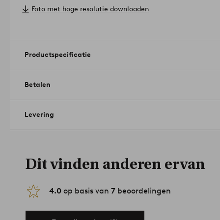
Afmetingen: ø 40 cm.
Foto met hoge resolutie downloaden
Fitting/lichtbron: 1 lichtbron met E27-fitting, maximaal 40
Lichtbron wordt niet meegeleverd.
Artikelnummer: 1618046-01
Productspecificatie
Betalen
Levering
Dit vinden anderen ervan
4.0
op basis van
7
beoordelingen