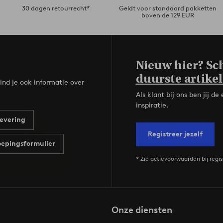
30 dagen retourrecht*
Geldt voor standaard pakketten
boven de 129 EUR
Nieuw hier? Sch
duurste artikel
ind je ook informatie over
Als klant bij ons ben jij 
inspiratie.
evering
Registreer jezelf
epingsformulier
* Zie actievoorwaarden bij regis
Onze diensten