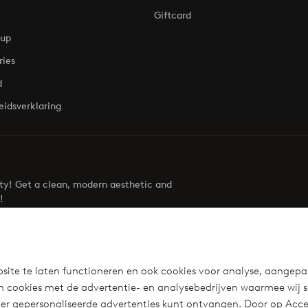
Giftcard
oup
ries
d
eidsverklaring
uty! Get a clean, modern aesthetic and
!
Visit Ellos
site te laten functioneren en ook cookies voor analyse, aangepa
n cookies met de advertentie- en analysebedrijven waarmee wij 
r gepersonaliseerde advertenties kunt ontvangen. Door op Accep