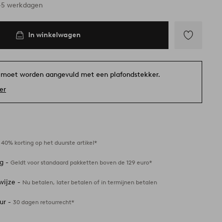
3-5 werkdagen
In winkelwagen
Toevoegen
aan
favorieten
 moet worden aangevuld met een plafondstekker.
er
-
40% korting op het duurste artikel*
ng -
Geldt voor standaard pakketten boven de 129 euro*
wijze -
Nu betalen, later betalen of in termijnen betalen
ur -
30 dagen retourrecht*