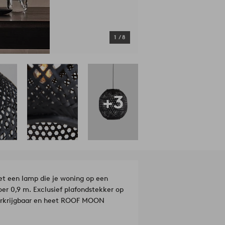
1
/
8
+3
et een lamp die je woning op een
oer 0,9 m. Exclusief plafondstekker op
 verkrijgbaar en heet ROOF MOON