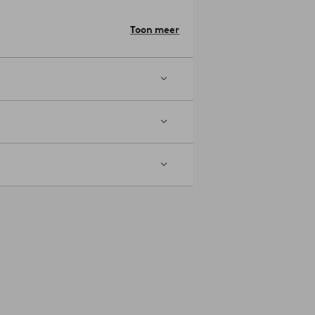
W-gloeilamp of maximaal 7W-spaarlamp.
Toon meer
-0