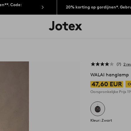
len**. Code:
20% korting op gordijnen*. Gebr
Jotex
logo
-
go
to
the
home
page
7
2 re
WALAI hanglamp
47,60 EUR
O
Oorspronkelijke Prijs
1
Kleur: Zwart