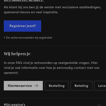
Als klant bij ons ben jij de eerste met exclusieve aanbiedingen,
spannend nieuws en veel inspiratie.
Registreer jezelf
* Zie actievoorwaarden bij registratie
Wij helpen je
In onze FAQ vind je antwoorden op veelgestelde vragen. Hier
vind je ook informatie over hoe je eenvoudig contact met ons
opneemt.
Klantenservice
Bestelling
Betaling
Leve
Mijn pagina's