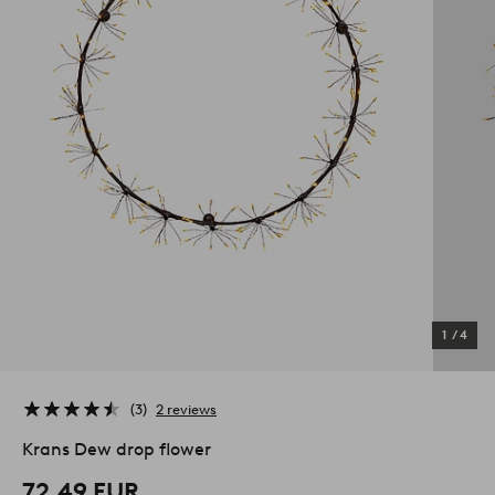
1
/
4
3
2 reviews
Krans Dew drop flower
72,49 EUR