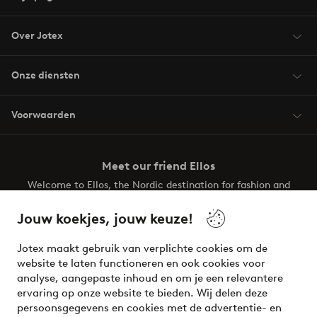
Over Jotex
Onze diensten
Voorwaarden
Meet our friend Ellos
Welcome to Ellos, the Nordic destination for fashion and
beauty! Get a clean, modern aesthetic and unique style for
your wardrobe. Your next inspiring look is here!
Jouw koekjes, jouw keuze!
Visit Ellos
Jotex maakt gebruik van verplichte cookies om de
website te laten functioneren en ook cookies voor
analyse, aangepaste inhoud en om je een relevantere
ervaring op onze website te bieden. Wij delen deze
persoonsgegevens en cookies met de advertentie- en