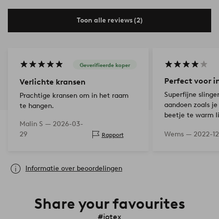
Toon alle reviews (2)
Geverifieerde koper
Perfect voor i
Verlichte kransen
Superfijne slinger
Prachtige kransen om in het raam
aandoen zoals je
te hangen.
beetje te warm l
Malin S —
2026-03-
smaak.
29
Wems —
2022-12
Rapport
Informatie over beoordelingen
Share your favourites
#jotex