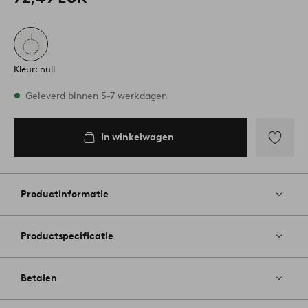
Kleur: null
Op voorraad
Geleverd binnen 5-7 werkdagen
In winkelwagen
In
inkelwagen
Toevoege
aan
favoriete
Productinformatie
Productspecificatie
Betalen