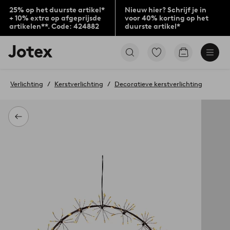
25% op het duurste artikel*
Nieuw hier? Schrijf je in
+ 10% extra op afgeprijsde
voor 40% korting op het
artikelen**. Code: 424882
duurste artikel*
Jotex
Ga
Go
logo
naar
to
-
favoriet
checkout
go
gemarkeerde
Verlichting
Kerstverlichting
Decoratieve kerstverlichting
to
producten
the
home
page
Terug