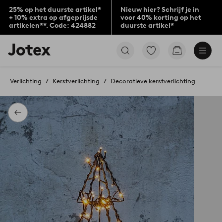
25% op het duurste artikel*
Nieuw hier? Schrijf je in
+ 10% extra op afgeprijsde
voor 40% korting op het
artikelen**. Code: 424882
duurste artikel*
Jotex
Ga
Go
logo
naar
to
-
favoriet
checkout
go
gemarkeerde
Verlichting
Kerstverlichting
Decoratieve kerstverlichting
to
producten
the
home
page
Terug