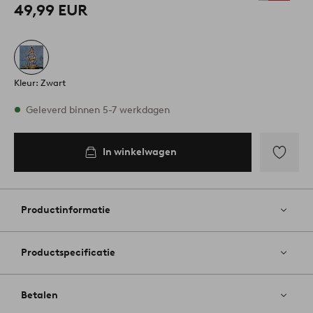
49,99 EUR
Kleur: Zwart
Op voorraad
Geleverd binnen 5-7 werkdagen
In winkelwagen
In
inkelwagen
Toevoege
aan
favoriete
Productinformatie
Productspecificatie
Betalen