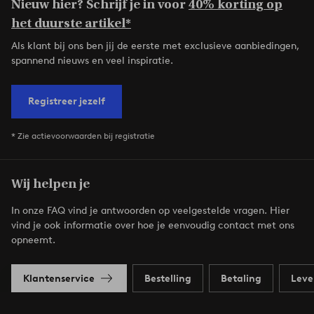
Nieuw hier? Schrijf je in voor
40% korting op
het duurste artikel*
Als klant bij ons ben jij de eerste met exclusieve aanbiedingen,
spannend nieuws en veel inspiratie.
Registreer jezelf
* Zie actievoorwaarden bij registratie
Wij helpen je
In onze FAQ vind je antwoorden op veelgestelde vragen. Hier
vind je ook informatie over hoe je eenvoudig contact met ons
opneemt.
Klantenservice
Bestelling
Betaling
Leve