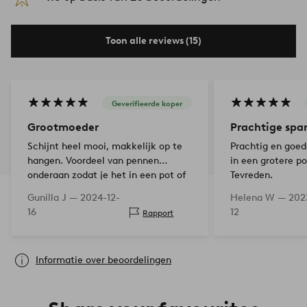
Toon alle reviews (15)
Geverifieerde koper
Grootmoeder
Prachtige spa
Schijnt heel mooi, makkelijk op te
Prachtig en goe
hangen. Voordeel van pennen
in een grotere po
onderaan zodat je het in een pot of
Tevreden.
in het gras kunt zetten.
Gunilla J —
2024-12-
Helena W —
202
16
12
Rapport
Informatie over beoordelingen