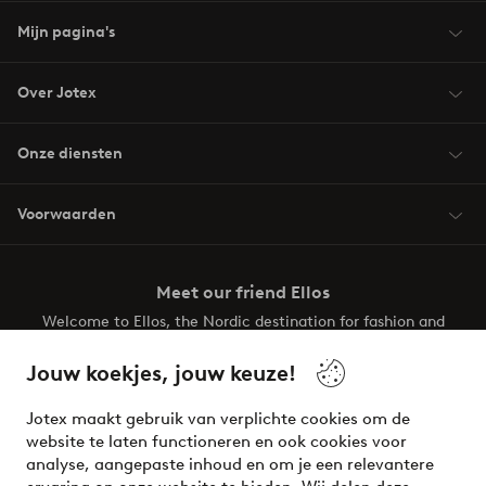
Mijn pagina's
Over Jotex
Onze diensten
Voorwaarden
Meet our friend Ellos
Welcome to Ellos, the Nordic destination for fashion and
beauty! Get a clean, modern aesthetic and unique style for
your wardrobe. Your next inspiring look is here!
Jouw koekjes, jouw keuze!
Visit Ellos
Jotex maakt gebruik van verplichte cookies om de
website te laten functioneren en ook cookies voor
analyse, aangepaste inhoud en om je een relevantere