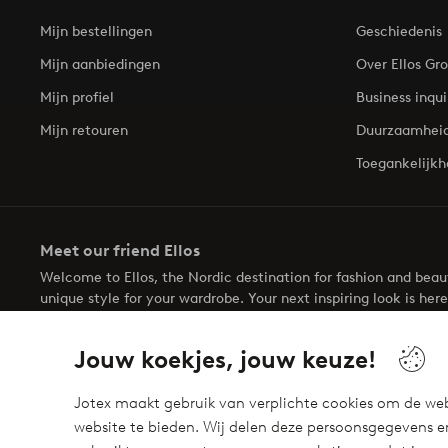
Mijn bestellingen
Geschiedenis
Mijn aanbiedingen
Over Ellos Gr
Mijn profiel
Business inqui
Mijn retouren
Duurzaamhei
Toegankelijkh
Meet our friend Ellos
Welcome to Ellos, the Nordic destination for fashion and bea
unique style for your wardrobe. Your next inspiring look is here
Jouw koekjes, jouw keuze!
Jotex maakt gebruik van verplichte cookies om de web
website te bieden. Wij delen deze persoonsgegevens e
Veilig betalen - Nu betalen of opsplitsen