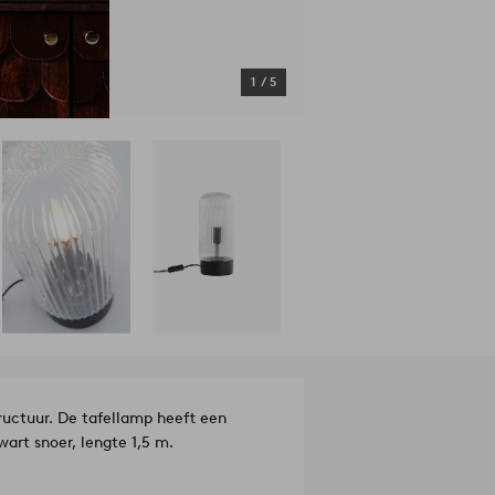
1
/
5
uctuur. De tafellamp heeft een
wart snoer, lengte 1,5 m.