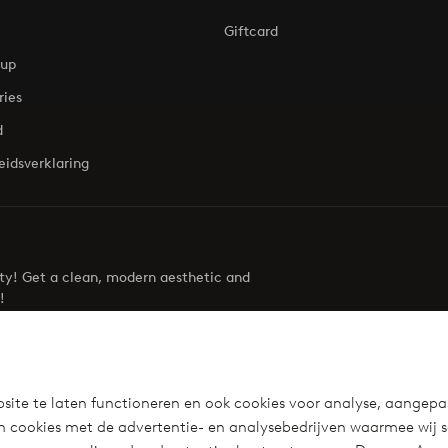
Giftcard
oup
ries
d
eidsverklaring
uty! Get a clean, modern aesthetic and
!
Visit Ellos
site te laten functioneren en ook cookies voor analyse, aangepa
n cookies met de advertentie- en analysebedrijven waarmee wij 