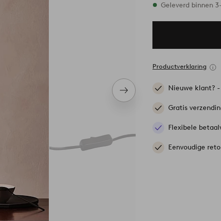
Op voorraad
Geleverd binnen 
Productverklaring
Nieuwe klant? 
Volgend
item
Gratis verzendi
Flexibele betaal
Eenvoudige reto