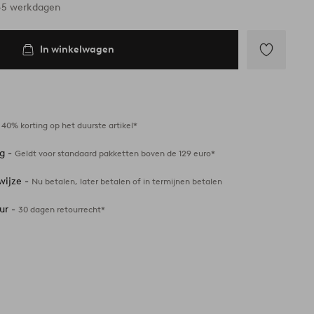
3-5 werkdagen
In winkelwagen
Toevoegen
aan
favorieten
-
40% korting op het duurste artikel*
ng -
Geldt voor standaard pakketten boven de 129 euro*
wijze -
Nu betalen, later betalen of in termijnen betalen
ur -
30 dagen retourrecht*