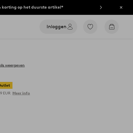
% korting op het duurste artikel*
Sluit
Inloggen
Ga
Go
naar
to
favoriet
checkout
gemarkeerde
producten
ils weergeven
Outlet
09 EUR
Meer info