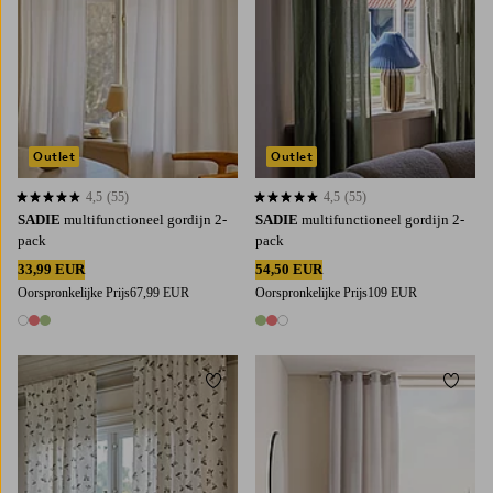
Outlet
Outlet
4,5
(55)
4,5
(55)
4,5 op basis van 55 beoordelingen
4,5 op basis van 55 beoordelingen
SADIE
multifunctioneel gordijn 2-
SADIE
multifunctioneel gordijn 2-
pack
pack
33,99 EUR
54,50 EUR
Oorspronkelijke Prijs
67,99 EUR
Oorspronkelijke Prijs
109 EUR
3 kleuren
3 kleuren
Toevoegen aan favorieten
Toevoe
220
250
300
220
250
300