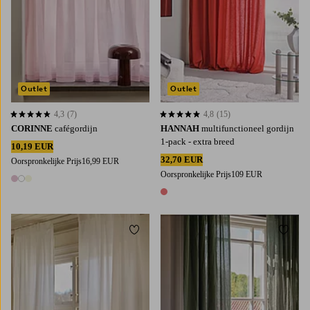
Outlet
Outlet
4,3
(7)
4,8
(15)
4,3 op basis van 7 beoordelingen
4,8 op basis van 15 beoordelingen
CORINNE
cafégordijn
HANNAH
multifunctioneel gordijn
1-pack - extra breed
10,19 EUR
32,70 EUR
Oorspronkelijke Prijs
16,99 EUR
Oorspronkelijke Prijs
109 EUR
3 kleuren
1 kleur
Toevoegen aan favorieten
Toevoe
220
250
300
220
250
300