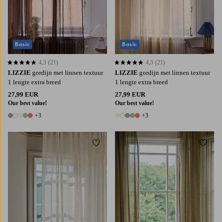
Basic
Basic
4,3
(21)
4,3
(21)
4,3 op basis van 21 beoordelingen
4,3 op basis van 21 beoordelingen
LIZZIE
gordijn met linnen textuur
LIZZIE
gordijn met linnen textuur
1 lengte extra breed
1 lengte extra breed
27,99 EUR
27,99 EUR
Our best value!
Our best value!
+3
+3
8 kleuren
8 kleuren
Toevoegen aan favorieten
Toevoe
220
250
300
220
250
300