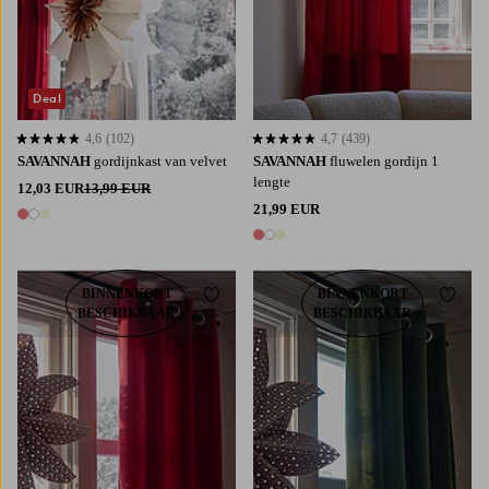
Deal
4,6
(102)
4,7
(439)
4,6 op basis van 102 beoordelingen
4,7 op basis van 439 beoordelingen
SAVANNAH
gordijnkast van velvet
SAVANNAH
fluwelen gordijn 1
lengte
12,03 EUR
13,99 EUR
21,99 EUR
3 kleuren
3 kleuren
BINNENKORT
BINNENKORT
Toevoegen aan favorieten
Toevoe
BESCHIKBAAR
BESCHIKBAAR
220
250
300
220
250
300