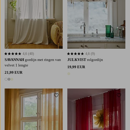
4,6
(40)
4,6
(9)
4,6 op basis van 40 beoordelingen
4,6 op basis van 9 beoordelingen
SAVANNAH
gordijn met ringen van
JULKVIST
rolgordijn
velvet 1 lengte
19,99 EUR
21,99 EUR
1 kleur
3 kleuren
Toevoegen aan favorieten
Toevoe
220
250
300
220
250
300