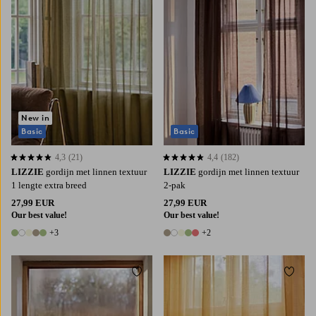
New in
Basic
Basic
4,3
(21)
4,4
(182)
4,3 op basis van 21 beoordelingen
4,4 op basis van 182 beoordelingen
LIZZIE
gordijn met linnen textuur
LIZZIE
gordijn met linnen textuur
1 lengte extra breed
2-pak
27,99 EUR
27,99 EUR
Our best value!
Our best value!
+3
+2
8 kleuren
7 kleuren
Toevoegen aan favorieten
Toevoe
220
250
300