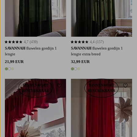
4,7
(439)
4,4
(157)
4,7 op basis van 439 beoordelingen
4,4 op basis van 157 beoordelingen
SAVANNAH
fluwelen gordijn 1
SAVANNAH
fluwelen gordijn 1
lengte
lengte extra breed
21,99 EUR
32,99 EUR
3 kleuren
3 kleuren
BINNENKORT
BINNENKORT
Toevoegen aan favorieten
Toevoe
BESCHIKBAAR
BESCHIKBAAR
220
250
300