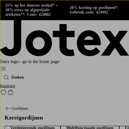
25% op het duurste artikel* +
20% korting op gordijnen*.
10% extra op afgeprijsde
Gebruik code: 424992
artikelen**. Code: 424882
Jotex logo - go to the home page
Menu
Zoeken
Inspiratie
Ga naar favoriet gemarkeerde producten
Go to checkout
Gordijnen
Kerstgordijnen
Verduisterende gordijnen
Multifunctionele gordijnen
Li