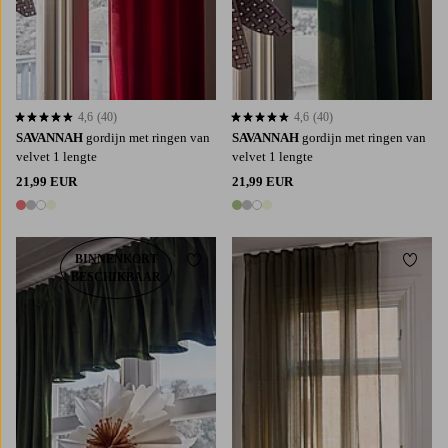
4,6
(40)
4,6
(40)
4,6 op basis van 40 beoordelingen
4,6 op basis van 40 beoordelingen
SAVANNAH
gordijn met ringen van
SAVANNAH
gordijn met ringen van
velvet 1 lengte
velvet 1 lengte
21,99 EUR
21,99 EUR
4 kleuren
4 kleuren
BINNENKORT
Toevoegen aan favorieten
Toevoe
BESCHIKBAAR
220
250
300