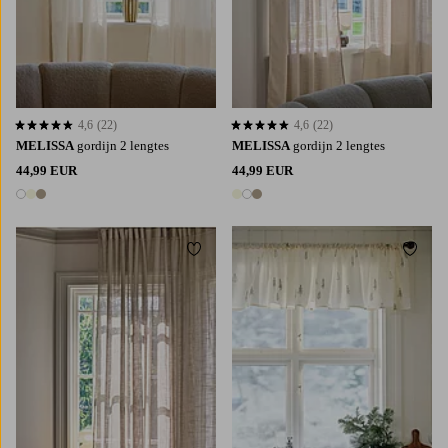
4,6
(22)
4,6
(22)
4,6 op basis van 22 beoordelingen
4,6 op basis van 22 beoordelingen
MELISSA
gordijn 2 lengtes
MELISSA
gordijn 2 lengtes
44,99 EUR
44,99 EUR
3 kleuren
3 kleuren
Toevoegen aan favorieten
Toevoe
220
250
300