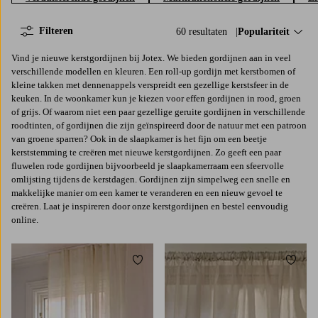
Filteren
60 resultaten
Sorteer op:
Populariteit
Vind je nieuwe kerstgordijnen bij Jotex. We bieden gordijnen aan in veel
verschillende modellen en kleuren. Een roll-up gordijn met kerstbomen of
kleine takken met dennenappels verspreidt een gezellige kerstsfeer in de
keuken. In de woonkamer kun je kiezen voor effen gordijnen in rood, groen
of grijs. Of waarom niet een paar gezellige geruite gordijnen in verschillende
roodtinten, of gordijnen die zijn geïnspireerd door de natuur met een patroon
van groene sparren? Ook in de slaapkamer is het fijn om een beetje
kerststemming te creëren met nieuwe kerstgordijnen. Zo geeft een paar
fluwelen rode gordijnen bijvoorbeeld je slaapkamerraam een sfeervolle
omlijsting tijdens de kerstdagen. Gordijnen zijn simpelweg een snelle en
makkelijke manier om een kamer te veranderen en een nieuw gevoel te
creëren. Laat je inspireren door onze kerstgordijnen en bestel eenvoudig
online.
Toevoegen aan favorieten
Toevoe
220
250
300