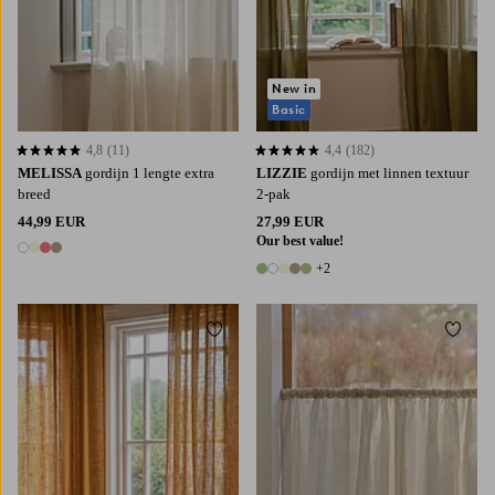
New in
Basic
4,8
(11)
4,4
(182)
4,8 op basis van 11 beoordelingen
4,4 op basis van 182 beoordelingen
MELISSA
gordijn 1 lengte extra
LIZZIE
gordijn met linnen textuur
breed
2-pak
44,99 EUR
27,99 EUR
Our best value!
4 kleuren
+2
7 kleuren
Toevoegen aan favorieten
Toevoe
220
250
300