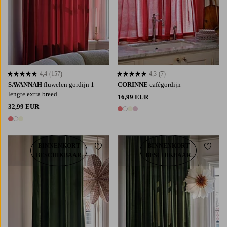
4,4
(157)
4,3
(7)
4,4 op basis van 157 beoordelingen
4,3 op basis van 7 beoordelingen
SAVANNAH
fluwelen gordijn 1
CORINNE
cafégordijn
lengte extra breed
16,99 EUR
32,99 EUR
4 kleuren
3 kleuren
BINNENKORT
BINNENKORT
Toevoegen aan favorieten
Toevoe
BESCHIKBAAR
BESCHIKBAAR
220
250
300
220
250
300