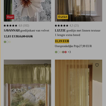
Deal
Outlet
4,6
(102)
4,3
(21)
4,6 op basis van 102 beoordelingen
4,3 op basis van 21 beoordelingen
SAVANNAH
gordijnkast van velvet
LIZZIE
gordijn met linnen textuur
1 lengte extra breed
12,03 EUR
13,99 EUR
11,19 EUR
3 kleuren
Oorspronkelijke Prijs
27,99 EUR
+3
8 kleuren
Toevoegen aan favorieten
Toevoe
220
250
300