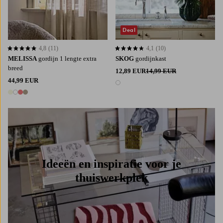
Deal
4,8
(11)
4,1
(10)
4,8 op basis van 11 beoordelingen
4,1 op basis van 10 beoordelingen
MELISSA
gordijn 1 lengte extra
SKOG
gordijnkast
breed
12,89 EUR
14,99 EUR
44,99 EUR
1 kleur
4 kleuren
Ideeën en inspiratie voor je
thuiswerkplek