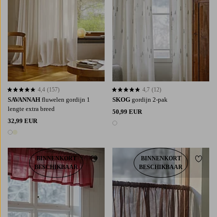
4,4
(157)
4,7
(12)
4,4 op basis van 157 beoordelingen
4,7 op basis van 12 beoordelingen
SAVANNAH
fluwelen gordijn 1
SKOG
gordijn 2-pak
lengte extra breed
50,99 EUR
32,99 EUR
1 kleur
2 kleuren
BINNENKORT
BINNENKORT
Toevoegen aan favorieten
Toevoe
BESCHIKBAAR
BESCHIKBAAR