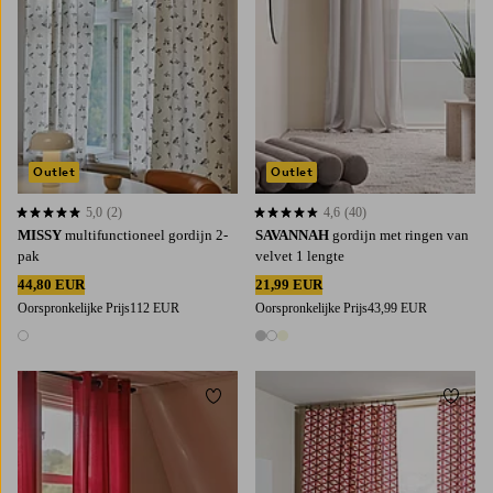
Outlet
Outlet
5,0
(2)
4,6
(40)
5,0 op basis van 2 beoordelingen
4,6 op basis van 40 beoordelingen
MISSY
multifunctioneel gordijn 2-
SAVANNAH
gordijn met ringen van
pak
velvet 1 lengte
44,80 EUR
21,99 EUR
Oorspronkelijke Prijs
112 EUR
Oorspronkelijke Prijs
43,99 EUR
1 kleur
3 kleuren
Toevoegen aan favorieten
Toevoe
220
250
300
220
250
300