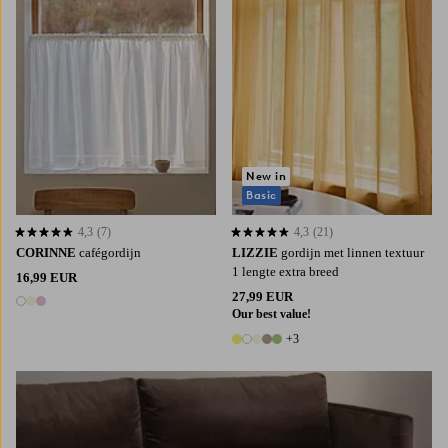
New in
Basic
4,3
(7)
4,3
(21)
4,3 op basis van 7 beoordelingen
4,3 op basis van 21 beoordelingen
CORINNE
cafégordijn
LIZZIE
gordijn met linnen textuur
1 lengte extra breed
16,99 EUR
27,99 EUR
3 kleuren
Our best value!
+3
8 kleuren