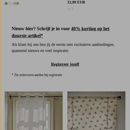
32,99 EUR
5 kleuren
2 kleuren
Nieuw hier? Schrijf je in voor
40% korting op het
duurste artikel*
Als klant bij ons ben jij de eerste met exclusieve aanbiedingen,
spannend nieuws en veel inspiratie.
Registreer jezelf
* Zie actievoorwaarden bij registratie
Toevoegen aan favorieten
Toevoe
220
250
300
100
120
140