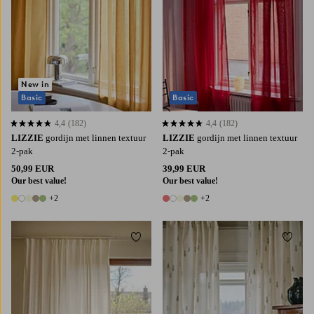
New in
Basic
Basic
4,4
(182)
4,4
(182)
4,4 op basis van 182 beoordelingen
4,4 op basis van 182 beoordelingen
LIZZIE
gordijn met linnen textuur
LIZZIE
gordijn met linnen textuur
2-pak
2-pak
50,99 EUR
39,99 EUR
Our best value!
Our best value!
+2
+2
7 kleuren
7 kleuren
Toevoegen aan favorieten
Toevoe
220
250
300
220
250
300