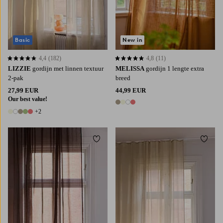
Basic
New in
4,4
(182)
4,8
(11)
4,4 op basis van 182 beoordelingen
4,8 op basis van 11 beoordelingen
LIZZIE
gordijn met linnen textuur
MELISSA
gordijn 1 lengte extra
2-pak
breed
27,99 EUR
44,99 EUR
Our best value!
4 kleuren
+2
7 kleuren
Toevoegen aan favorieten
Toevoe
220
250
300
220
250
300