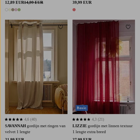
12,89 EUR
14,99 EUR
39,99 EUR
5 kleuren
1 kleur
Toevoegen aan favorieten
Toevoe
220
250
300
220
250
300
Basic
4,6
(40)
4,3
(21)
4,6 op basis van 40 beoordelingen
4,3 op basis van 21 beoordelingen
SAVANNAH
gordijn met ringen van
LIZZIE
gordijn met linnen textuur
velvet 1 lengte
1 lengte extra breed
21,99 EUR
27,99 EUR