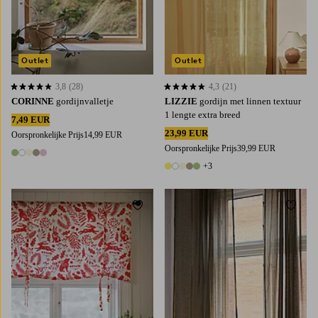
Outlet
Outlet
3,8
(28)
4,3
(21)
3,8 op basis van 28 beoordelingen
4,3 op basis van 21 beoordelingen
CORINNE
gordijnvalletje
LIZZIE
gordijn met linnen textuur
1 lengte extra breed
7,49 EUR
23,99 EUR
Oorspronkelijke Prijs
14,99 EUR
Oorspronkelijke Prijs
39,99 EUR
5 kleuren
+3
8 kleuren
Toevoegen aan favorieten
Toevoe
100
120
140
220
250
300