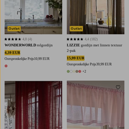
Outlet
Outlet
4,0
(4)
4,4
(182)
4,0 op basis van 4 beoordelingen
4,4 op basis van 182 beoordelingen
WONDERWORLD
rolgordijn
LIZZIE
gordijn met linnen textuur
2-pak
4,39 EUR
15,99 EUR
Oorspronkelijke Prijs
10,99 EUR
Oorspronkelijke Prijs
39,99 EUR
1 kleur
+2
7 kleuren
Toevoegen aan favorieten
Toevoe
220
250
300