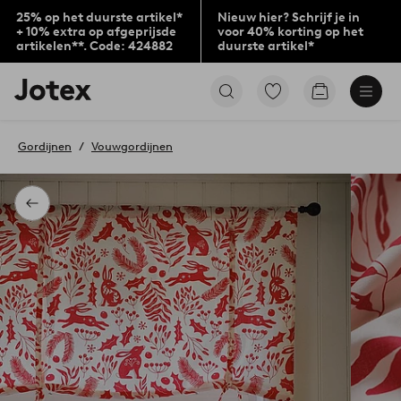
25% op het duurste artikel*
Nieuw hier? Schrijf je in
+ 10% extra op afgeprijsde
voor 40% korting op het
artikelen**. Code: 424882
duurste artikel*
Jotex
Ga
Go
logo
naar
to
-
favoriet
checkout
go
gemarkeerde
Gordijnen
Vouwgordijnen
to
producten
the
home
page
Terug