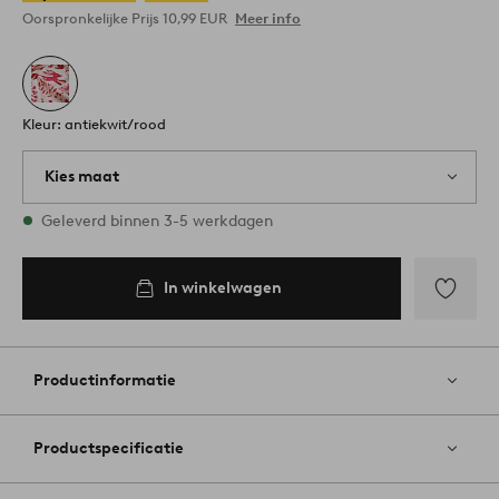
Oorspronkelijke Prijs
10,99 EUR
Meer info
Kleur: antiekwit/rood
Kies maat
Alle maten zijn op voorraad
Geleverd binnen 3-5 werkdagen
100
In winkelwagen
In
winkelwagen
Toevoege
aan
favoriete
Productinformatie
Productspecificatie