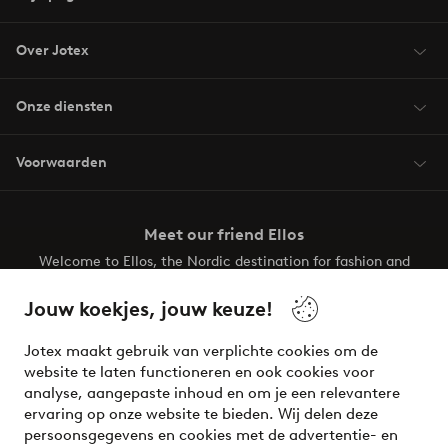
Over Jotex
Onze diensten
Voorwaarden
Meet our friend Ellos
Welcome to Ellos, the Nordic destination for fashion and
beauty! Get a clean, modern aesthetic and unique style for
your wardrobe. Your next inspiring look is here!
Jouw koekjes, jouw keuze!
Visit Ellos
Jotex maakt gebruik van verplichte cookies om de
website te laten functioneren en ook cookies voor
analyse, aangepaste inhoud en om je een relevantere
ervaring op onze website te bieden. Wij delen deze
persoonsgegevens en cookies met de advertentie- en