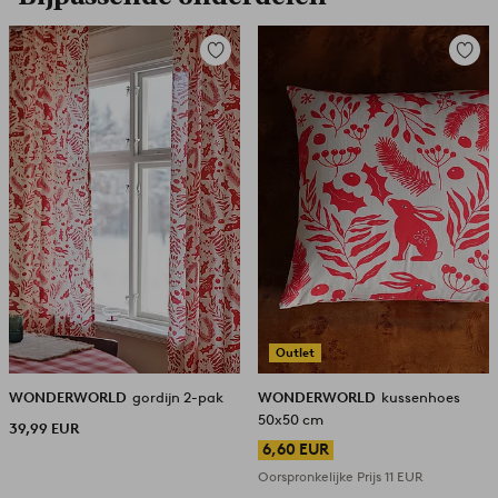
Toevoegen
Toevoe
aan
aan
favorieten
favori
Outlet
WONDERWORLD
gordijn 2-pak
WONDERWORLD
kussenhoes
50x50 cm
39,99 EUR
6,60 EUR
Oorspronkelijke Prijs
11 EUR