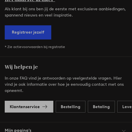
Als klant bij ons ben jij de eerste met exclusieve aanbiedingen,
spannend nieuws en veel inspiratie.
Registreer jezelf
* Zie actievoorwaarden bij registratie
Wij helpen je
In onze FAQ vind je antwoorden op veelgestelde vragen. Hier
vind je ook informatie over hoe je eenvoudig contact met ons
opneemt.
Klantenservice
Bestelling
Betaling
Leve
Mijn pagina's