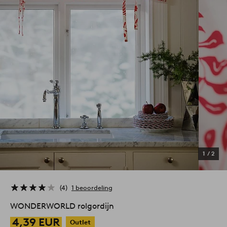
1
/
2
4
1 beoordeling
WONDERWORLD rolgordijn
4,39 EUR
Outlet