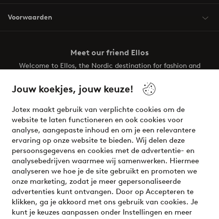
Voorwaarden
Meet our friend Ellos
Welcome to Ellos, the Nordic destination for fashion and
beauty! Get a clean, modern aesthetic and unique style for
your wardrobe. Your next inspiring look is here!
Jouw koekjes, jouw keuze!
Visit Ellos
Jotex maakt gebruik van verplichte cookies om de
website te laten functioneren en ook cookies voor
analyse, aangepaste inhoud en om je een relevantere
ervaring op onze website te bieden. Wij delen deze
persoonsgegevens en cookies met de advertentie- en
Veilig betalen - Nu betalen of opsplitsen
analysebedrijven waarmee wij samenwerken. Hiermee
analyseren we hoe je de site gebruikt en promoten we
Wil je meer weten over
onze betaalopties
?
onze marketing, zodat je meer gepersonaliseerde
advertenties kunt ontvangen. Door op Accepteren te
klikken, ga je akkoord met ons gebruik van cookies. Je
kunt je keuzes aanpassen onder Instellingen en meer