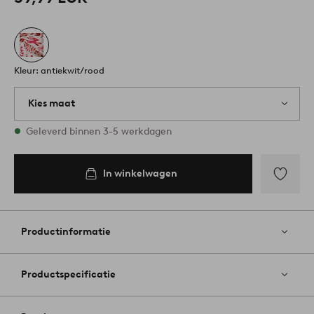
Kleur: antiekwit/rood
Kies maat
Alle maten zijn op voorraad
Geleverd binnen 3-5 werkdagen
In winkelwagen
Toevoege
aan
favoriete
Productinformatie
Productspecificatie