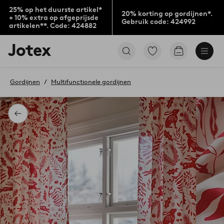
25% op het duurste artikel*
20% korting op gordijnen*.
+ 10% extra op afgeprijsde
Gebruik code: 424992
artikelen**. Code: 424882
Jotex
Ga
Go
logo
naar
to
-
favoriet
checkout
go
gemarkeerde
Gordijnen
Multifunctionele gordijnen
to
producten
the
home
page
Terug