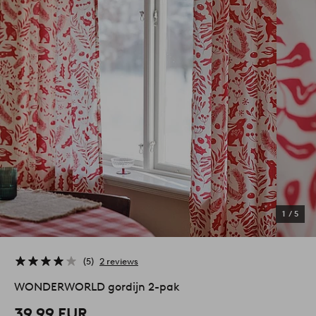
1
/
5
5
2 reviews
WONDERWORLD gordijn 2-pak
39,99 EUR