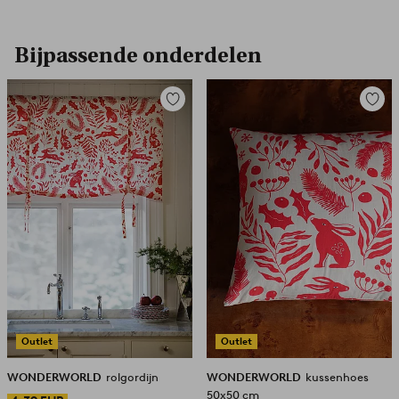
Bijpassende onderdelen
Toevoegen
Toevoe
aan
aan
favorieten
favori
Outlet
Outlet
WONDERWORLD
rolgordijn
WONDERWORLD
kussenhoes
50x50 cm