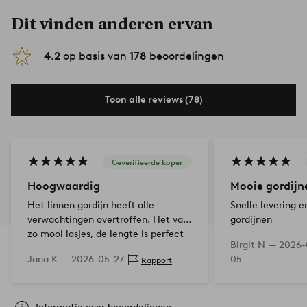
Dit vinden anderen ervan
4.2
op basis van
178
beoordelingen
Toon alle reviews (78)
Geverifieerde koper
Hoogwaardig
Mooie gordijn
Het linnen gordijn heeft alle
Snelle levering 
verwachtingen overtroffen. Het valt
gordijnen
zo mooi losjes, de lengte is perfect
Birgit N —
2026-
voor mij. De prijs is gerechtvaardigd.
Jana K —
2026-05-27
05
Rapport