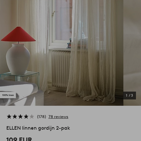
1
/
3
178
78 reviews
ELLEN linnen gordijn 2-pak
109 EUR