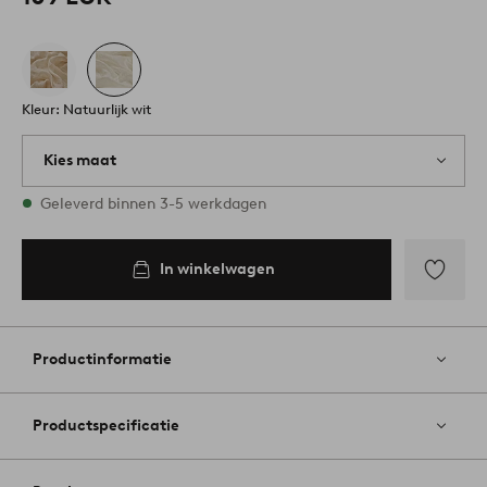
Kleur: Natuurlijk wit
Kies maat
Alle maten zijn op voorraad
Geleverd binnen 3-5 werkdagen
In winkelwagen
Toevoege
aan
favoriete
Productinformatie
Productspecificatie