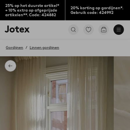
25% op het duurste artikel*
20% korting op gordijnen*.
+ 10% extra op afgeprijsde
Gebruik code: 424992
artikelen**. Code: 424882
Jotex
Ga
Go
logo
naar
to
-
favoriet
checkout
go
gemarkeerde
Gordijnen
Linnen gordijnen
to
producten
the
home
page
Terug