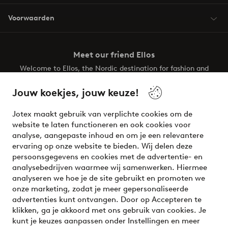
Voorwaarden
Meet our friend Ellos
Welcome to Ellos, the Nordic destination for fashion and
beauty! Get a clean, modern aesthetic and unique style for
your wardrobe. Your next inspiring look is here!
Jouw koekjes, jouw keuze!
Visit Ellos
Jotex maakt gebruik van verplichte cookies om de
website te laten functioneren en ook cookies voor
analyse, aangepaste inhoud en om je een relevantere
ervaring op onze website te bieden. Wij delen deze
persoonsgegevens en cookies met de advertentie- en
Veilig betalen - Nu betalen of opsplitsen
analysebedrijven waarmee wij samenwerken. Hiermee
analyseren we hoe je de site gebruikt en promoten we
Wil je meer weten over
onze betaalopties
?
onze marketing, zodat je meer gepersonaliseerde
advertenties kunt ontvangen. Door op Accepteren te
klikken, ga je akkoord met ons gebruik van cookies. Je
kunt je keuzes aanpassen onder Instellingen en meer