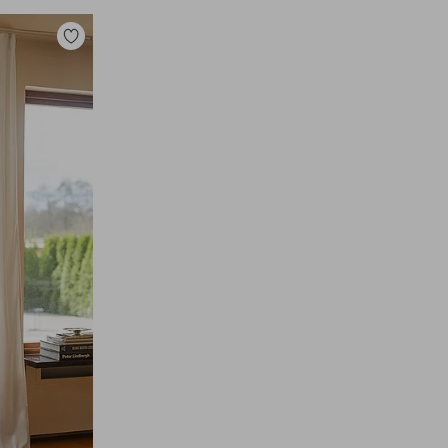
Toevoegen
aan
favorieten