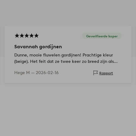
Geverifieerde koper
Savannah gordijnen
Dunne, mooie fluwelen gordijnen! Prachtige kleur
(beige). Het feit dat ze twee keer zo breed zijn als
normaal betekent dat je minder lengtes nodig hebt
Hege M —
2026-02-16
Rapport
voor grote ramen.