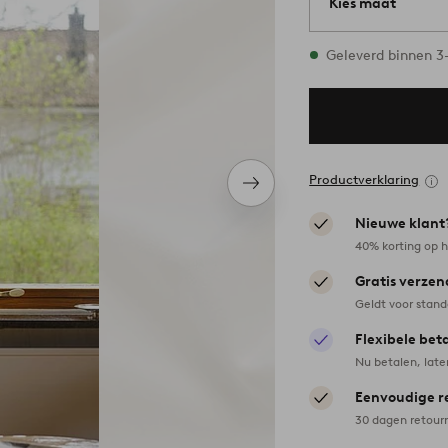
Kies maat
1 maten op voorra
Geleverd binnen 
Productverklaring
Volgend
item
Nieuwe klant
40% korting op h
Gratis verzen
Geldt voor stan
Flexibele bet
Nu betalen, late
Eenvoudige r
30 dagen retour