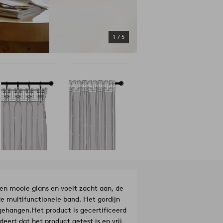
1
/
5
een mooie glans en voelt zacht aan, de
 multifunctionele band. Het gordijn
pgehangen.
Het product is gecertificeerd
ert dat het product getest is en vrij