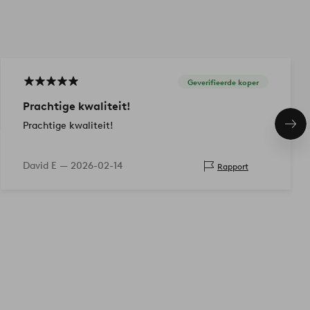
Geverifieerde koper
Prachtige kwaliteit!
Prachtige kwaliteit!
Vol
ite
David E —
2026-02-14
Rapport