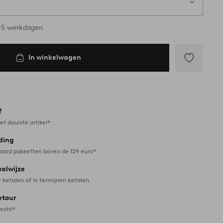
ad
3-5 werkdagen
In winkelwagen
Toevoegen
aan
favorieten
?
et duurste artikel*
ding
daard pakketten boven de 129 euro*
aalwijze
r betalen of in termijnen betalen
etour
recht*