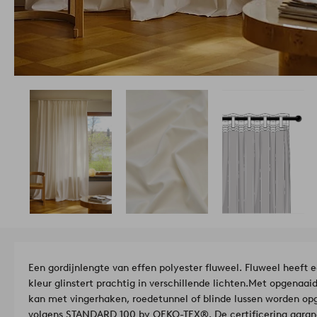
Een gordijnlengte van effen polyester fluweel. Fluweel heeft 
kleur glinstert prachtig in verschillende lichten.
Met opgenaaide
kan met vingerhaken, roedetunnel of blinde lussen worden o
volgens STANDARD 100 by OEKO-TEX®. De certificering garande