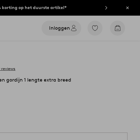
% korting op het duurste artikel*
Sluit
Inloggen
Ga
Go
naar
to
favoriet
checkout
gemarkeerde
producten
 reviews
 gordijn 1 lengte extra breed
1 st