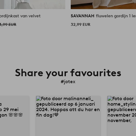
ordijnkast van velvet
SAVANNAH
fluwelen gordijn 1 l
3,99 EUR
32,99 EUR
Share your favourites
#jotex