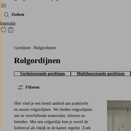
Menu
Zoeken
Inspiratie
Ga naar favoriet gemarkeerde producten
Go to checkout
Gordijnen
Rolgordijnen
Rolgordijnen
Verduisterende gordijnen
Multifunctionele gordijnen
Filteren
Hier vind je een breed aanbod aan praktische
en mooie rolgordijnen. We bieden rolgordijnen
aan in verschillende materialen, kleuren en
breedtes. Met een rolgordijn kun je zowel de
100
120
140
lichtinval als inkijk in de kamer regelen. Zoek