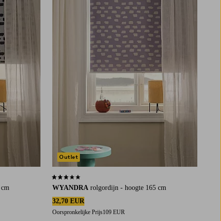
Outlet
3,1 op basis van 12 beoordelingen
5 cm
WYANDRA
rolgordijn - hoogte 165 cm
32,70 EUR
Oorspronkelijke Prijs
109 EUR