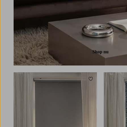
Shop nu
Toevoegen aan favori
80
100
120
140
160
60
80
100
120
140