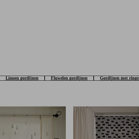
Linnen gordijnen
Fluwelen gordijnen
Gordijnen met ring
Toevoegen aan favorieten
80
100
120
140
160