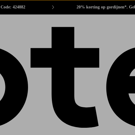
. Code: 424882
20% korting op gordijnen*. Ge