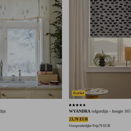
Outlet
an 6 beoordelingen
3,1 op basis van 12 beoordelingen
dijn
WYANDRA
rolgordijn - hoogte 16
23,70 EUR
Oorspronkelijke Prijs
79 EUR