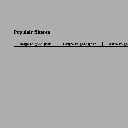
Populair filteren
Beige rolgordijnen
Grijze rolgordijnen
Witte rolgo
Trustpilot