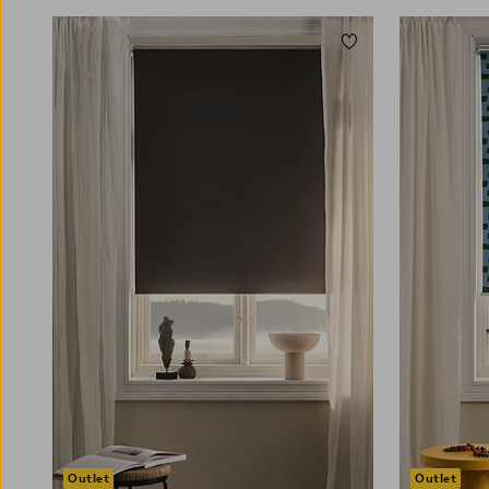
Toevoegen aan favori
80
100
120
140
160
80
100
120
140
16
Outlet
Outlet