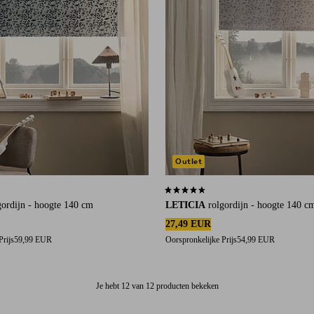
Outlet
an 5 beoordelingen
4,4 op basis van 5 beoordelingen
gordijn - hoogte 140 cm
LETICIA
rolgordijn - hoogte 140 c
27,49 EUR
Prijs
59,99 EUR
Oorspronkelijke Prijs
54,99 EUR
Je hebt 12 van 12 producten bekeken