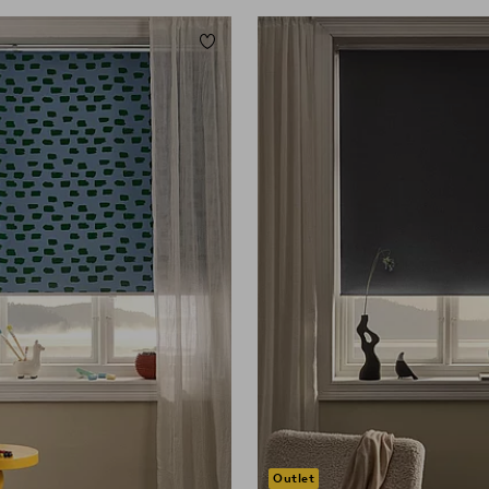
eten
Toevoegen aan favorieten
0
80
100
120
140
160
Outlet