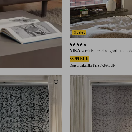
Outlet
4,1 op basis van 45 beoordelingen
NIKA
verduisterend rolgordijn - ho
33,99 EUR
Oorspronkelijke Prijs
67,99 EUR
eten
Toevoegen aan favorieten
60
80
100
120
140