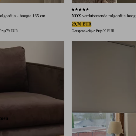
an 12 beoordelingen
4,0 op basis van 13 beoordelingen
rolgordijn - hoogte 165 cm
NOX
verduisterende rolgordijn hoo
29,70 EUR
Prijs
79 EUR
Oorspronkelijke Prijs
99 EUR
80
100
120
140
160
zoen