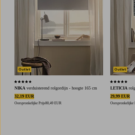
Outlet
Outlet
4,1 op basis van 45 beoordelingen
4,4 op basis v
NIKA
verduisterend rolgordijn - hoogte 165 cm
LETICIA
rol
32,19 EUR
29,99 EUR
Oorspronkelijke Prijs
80,49 EUR
Oorspronkelijke 