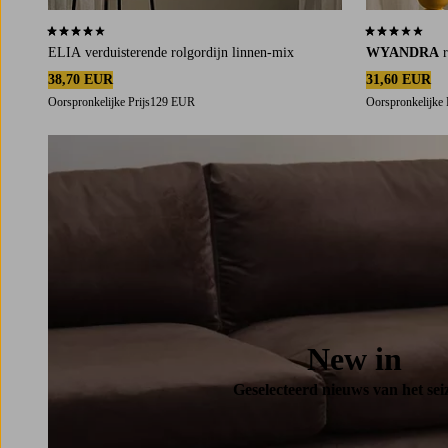
4,1 op basis van 21 beoordelingen
3,1 op basis v
ELIA verduisterende rolgordijn linnen-mix
WYANDRA
38,70 EUR
31,60 EUR
Oorspronkelijke Prijs
129 EUR
Oorspronkelijke 
New in
Geselecteerd nieuws van het sei