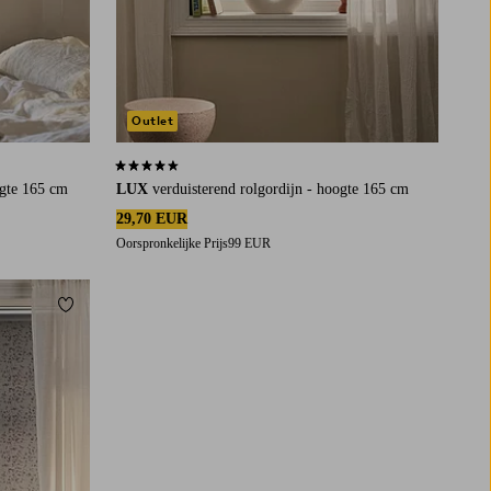
Outlet
4,3 op basis van 48 beoordelingen
ogte 165 cm
LUX
verduisterend rolgordijn - hoogte 165 cm
29,70 EUR
Oorspronkelijke Prijs
99 EUR
Toevoegen aan favorieten