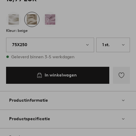
Kleur: beige
75X250
1 st.
Op voorraad
Geleverd binnen 3-5 werkdagen
In winkelwagen
Toevoege
aan
favoriete
Productinformatie
Productspecificatie