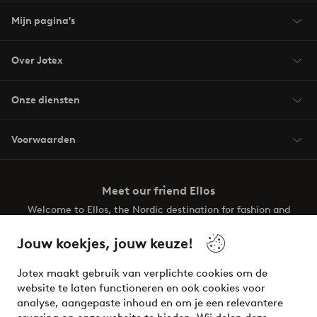
Mijn pagina's
Over Jotex
Onze diensten
Voorwaarden
Meet our friend Ellos
Welcome to Ellos, the Nordic destination for fashion and
beauty! Get a clean, modern aesthetic and unique style for
your wardrobe. Your next inspiring look is here!
Jouw koekjes, jouw keuze!
Visit Ellos
Jotex maakt gebruik van verplichte cookies om de
website te laten functioneren en ook cookies voor
analyse, aangepaste inhoud en om je een relevantere