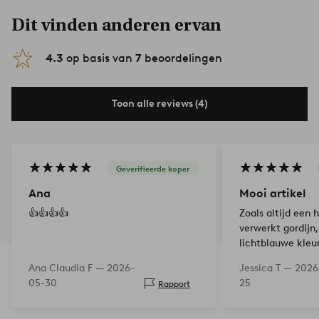
Dit vinden anderen ervan
4.3
op basis van
7
beoordelingen
Toon alle reviews (4)
Geverifieerde koper
Ana
Mooi artikel
👍👍👍👍
Zoals altijd een
verwerkt gordijn
lichtblauwe kleur
plezier!
Ana Claudia F —
2026-
Jessica T —
2026
05-30
25
Rapport