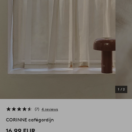
1
/
2
7
4 reviews
CORINNE cafégordijn
16,99 EUR