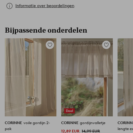
Informatie over beoordelingen
Bijpassende onderdelen
Toevoegen
Toevoegen
aan
aan
favorieten
favorieten
Deal
CORINNE
voile gordijn 2-
CORINNE
gordijnvalletje
CORIN
pak
lengte e
12,89 EUR
14,99 EUR