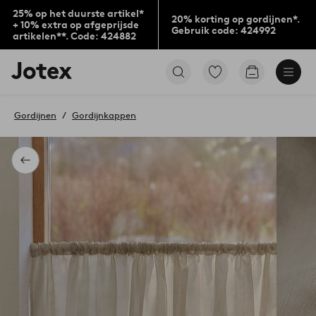
25% op het duurste artikel*
20% korting op gordijnen*.
+ 10% extra op afgeprijsde
Gebruik code: 424992
artikelen**. Code: 424882
Jotex
Ga
Go
logo
naar
to
-
favoriet
checkout
go
gemarkeerde
Gordijnen
Gordijnkappen
to
producten
the
home
page
Terug