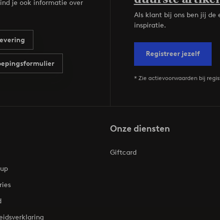
ind je ook informatie over
Als klant bij ons ben jij 
inspiratie.
evering
Registreer jezelf
epingsformulier
* Zie actievoorwaarden bij regis
Onze diensten
Giftcard
oup
ries
d
eidsverklaring