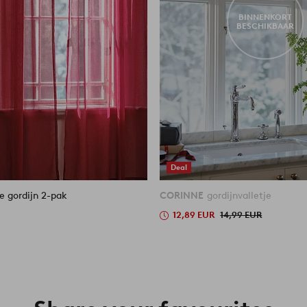
BINNENKORT
BESCHIKBAAR
Deal
le gordijn 2-pak
CORINNE
gordijnvalletje
12,89 EUR
14,99 EUR