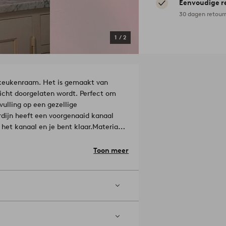
Eenvoudige r
30 dagen retour
1
/
2
 keukenraam. Het is gemaakt van
licht doorgelaten wordt. Perfect om
vulling op een gezellige
dijn heeft een voorgenaaid kanaal
het kanaal en je bent klaar.
Materiaal:
Toon meer
chinewasbaar op 40°C. Gebruik geen
Strijkijzer op hoge temperatuur.
l). Gescheiden wassen. Laat je