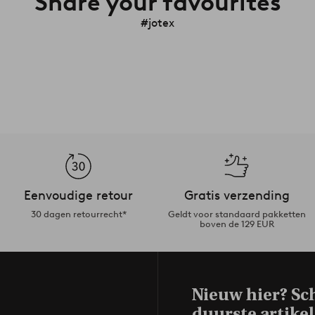
Share your favourites
#jotex
Eenvoudige retour
Gratis verzending
30 dagen retourrecht*
Geldt voor standaard pakketten
boven de 129 EUR
Nieuw hier? Sch
duurste artikel