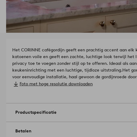
Het CORINNE cafégordijn geeft een prachtig accent aan elk
katoenen voile en geeft een zachte, luchtige look terwijl het 
privacy toe te voegen zonder stijl op te offeren. Ideaal als aan
keukeninrichting met een luchtige, tijdloze uitstraling.
Het gor
voor eenvoudige installatie, haal gewoon de gordijnroede door 
100% Katoen.
Foto met hoge resolutie downloaden
Afmetingen: 250 x 75 cm.
Opknoping methode: stangendoorvoer.
Hoeveelheid in verpakking: 1.
Gramsgewicht: 65 g/m².
Productspecificatie
Lichtdempingscoëfficiënt van het gordijn: Half doorzichtig.
Ma
bleekmiddel. Drogen in de droogtrommel op middelhoog vuur. 
Hoogste temp. 200°C. Droogkuis (alleen petroleum oplosmidde
Betalen