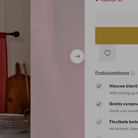
Volgend
item
Toevoegen
aan
Productverklaring
favorieten
Nieuwe klant
40% korting op h
Gratis verzen
Geldt voor stan
Flexibele bet
Nu betalen, late