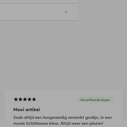
een zacht opzetstuk te stofzuigen. Zo
dien behouden je gordijnen zo langer
 doek. Dep de vlek voorzichtig met de
tikelnummer: 2194885-04-473
Geverifieerde koper
Mooi artikel
Zoals altijd een hoogwaardig verwerkt gordijn, in een
mooie lichtblauwe kleur. Altijd weer een plezier!