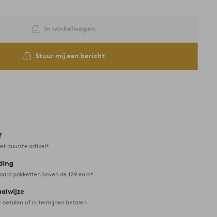
In winkelwagen
Stuur mij een bericht
?
et duurste artikel*
ding
daard pakketten boven de 129 euro*
aalwijze
r betalen of in termijnen betalen