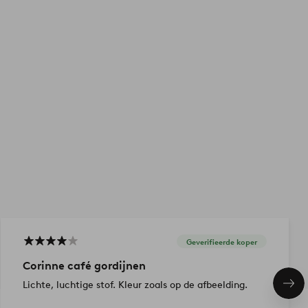
Geverifieerde koper
Corinne café gordijnen
Lichte, luchtige stof. Kleur zoals op de afbeelding.
Vol
ite