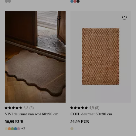
2 kleuren
3 kleuren
Toevoegen aan favorieten
Toevoe
3,8
(5)
4,9
(8)
3,8 op basis van 5 beoordelingen
4,9 op basis van 8 beoordelingen
VIVI deurmat van wol 60x90 cm
COIL
deurmat 60x90 cm
56,99 EUR
56,99 EUR
+2
7 kleuren
1 kleur