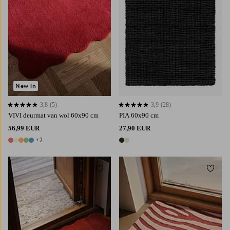
New in
3,8
(5)
3,9
(28)
3,8 op basis van 5 beoordelingen
3,9 op basis van 28 beoordelingen
VIVI deurmat van wol 60x90 cm
PIA 60x90 cm
56,99 EUR
27,90 EUR
+2
7 kleuren
2 kleuren
Toevoegen aan favorieten
Toevoe