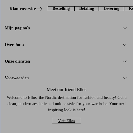
Bestelling
Betaling
Levering
Ko
Klantenservice
Mijn pagina's
Over Jotex
Onze diensten
Voorwaarden
Meet our friend Ellos
Welcome to Ellos, the Nordic destination for fashion and beauty! Get a
clean, modern aesthetic and unique style for your wardrobe. Your next
inspiring look is here!
Visit Ellos