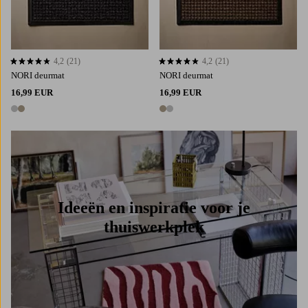
4,2
(21)
4,2
(21)
4,2 op basis van 21 beoordelingen
4,2 op basis van 21 beoordelingen
NORI deurmat
NORI deurmat
16,99 EUR
16,99 EUR
2 kleuren
2 kleuren
Ideeën en inspiratie voor je
thuiswerkplek