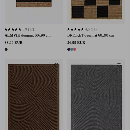
3,9
(17)
4,5
(11)
3,9 op basis van 17 beoordelingen
4,5 op basis van 11 beoordelingen
ALMVIK
deurmat 60x90 cm
BRICKET deurmat 60x90 cm
33,99 EUR
56,99 EUR
1 kleur
3 kleuren
Toevoegen aan favorieten
Toevoe