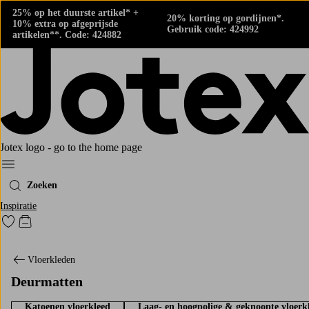
25% op het duurste artikel* +
20% korting op gordijnen*.
10% extra op afgeprijsde
Gebruik code: 424992
artikelen**. Code: 424882
Jotex logo - go to the home page
Menu
Zoeken
Inspiratie
Ga naar favoriet gemarkeerde producten
Go to checkout
Vloerkleden
Deurmatten
Katoenen vloerkleed
Laag- en hoogpolige & geknoopte vloerk