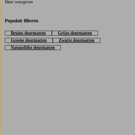
Meer weergeven
till exempel ha plats för flera par skor och många steg så kan du välja en
större dörrmatta. Fundera också på var mattan ska ligga, till exempel
precis innanför en ytterdörr eller vid en altandörr, så att storlek och form
Populair filteren
känns rätt för just den platsen.
Bruine deurmatten
Grijze deurmatten
Hur kan man inreda med dörrmattor?
Groene deurmatten
Zwarte deurmatten
Dörrmattor behöver inte bara vara praktiska, varför inte låta de bli en del
Natuurlijke deurmatten
av inredningen? En matta med mönster eller struktur kan ge entrén mer
personlighet, medan en mer nedtonad variant låter andra detaljer ta plats.
Många väljer att matcha dörrmattan med övriga textilier i hallen som
mattor längre in, förvaring eller belysning, för en sammanhållen känsla.
Trustpilot