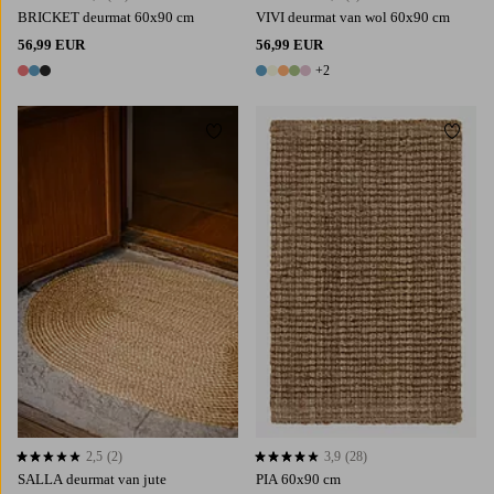
BRICKET deurmat 60x90 cm
VIVI deurmat van wol 60x90 cm
56,99 EUR
56,99 EUR
+2
3 kleuren
7 kleuren
Toevoegen aan favorieten
Toevoe
2,5
(2)
3,9
(28)
2,5 op basis van 2 beoordelingen
3,9 op basis van 28 beoordelingen
SALLA deurmat van jute
PIA 60x90 cm