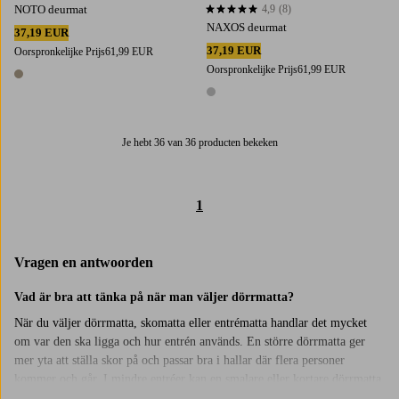
NOTO deurmat
4,9
(8)
4,9 op basis van 8 beoordelingen
NAXOS deurmat
37,19 EUR
37,19 EUR
Oorspronkelijke Prijs
61,99 EUR
Oorspronkelijke Prijs
61,99 EUR
1 kleur
1 kleur
Je hebt 36 van 36 producten bekeken
1
Vragen en antwoorden
Vad är bra att tänka på när man väljer dörrmatta?
När du väljer dörrmatta, skomatta eller entrématta handlar det mycket
om var den ska ligga och hur entrén används. En större dörrmatta ger
mer yta att ställa skor på och passar bra i hallar där flera personer
kommer och går. I mindre entréer kan en smalare eller kortare dörrmatta
vara ett bättre val. Börja med att mäta ytan där mattan ska ligga. Vill du