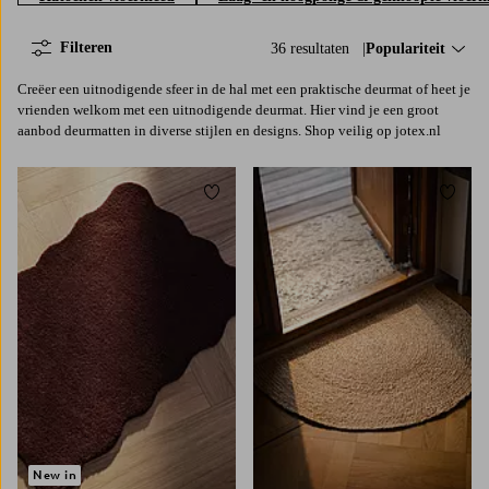
Filteren
36 resultaten
Sorteer op:
Populariteit
Creëer een uitnodigende sfeer in de hal met een praktische deurmat of heet je
vrienden welkom met een uitnodigende deurmat. Hier vind je een groot
aanbod deurmatten in diverse stijlen en designs. Shop veilig op jotex.nl
Toevoegen aan favorieten
Toevoe
New in