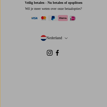
Veilig betalen - Nu betalen of opsplitsen
Wil je meer weten over
onze betaalopties
?
visa
mastercard
paypal
ideal
klarna
Nederland
- Selecteer land
Instagram
Facebook