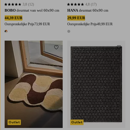
3,8
(12)
4,8
(17)
3,8 op basis van 12 beoordelingen
4,8 op basis van 17 beoordelingen
BOBO
deurmat van wol 60x90 cm
HANA
deurmat 60x90 cm
44,39 EUR
29,99 EUR
Oorspronkelijke Prijs
73,99 EUR
Oorspronkelijke Prijs
49,99 EUR
1 kleur
1 kleur
Toevoegen aan favorieten
Toevoe
60X90
90X90
Outlet
Outlet