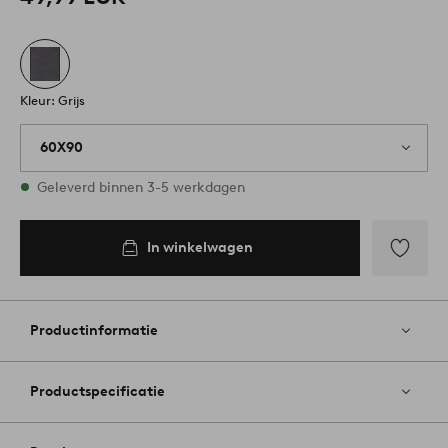
Kleur: Grijs
60X90
Op voorraad
Geleverd binnen 3-5 werkdagen
In winkelwagen
In
inkelwagen
Toevoege
aan
favoriete
Productinformatie
Productspecificatie