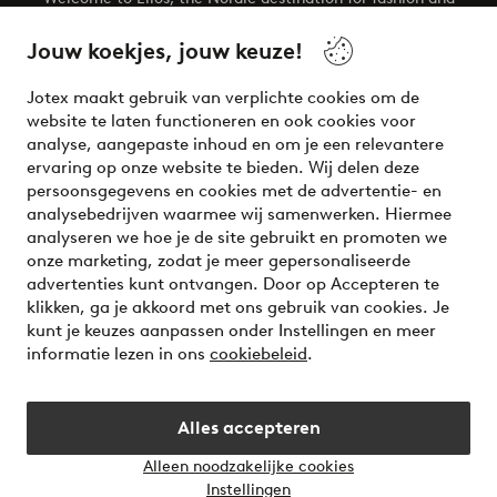
beauty! Get a clean, modern aesthetic and unique style for
your wardrobe. Your next inspiring look is here!
Jouw koekjes, jouw keuze!
Visit Ellos
Jotex maakt gebruik van verplichte cookies om de
website te laten functioneren en ook cookies voor
analyse, aangepaste inhoud en om je een relevantere
ervaring op onze website te bieden. Wij delen deze
persoonsgegevens en cookies met de advertentie- en
Veilig betalen - Nu betalen of opsplitsen
analysebedrijven waarmee wij samenwerken. Hiermee
analyseren we hoe je de site gebruikt en promoten we
Wil je meer weten over
onze betaalopties
?
onze marketing, zodat je meer gepersonaliseerde
advertenties kunt ontvangen. Door op Accepteren te
klikken, ga je akkoord met ons gebruik van cookies. Je
kunt je keuzes aanpassen onder Instellingen en meer
informatie lezen in ons
cookiebeleid
.
Nederland - Selecteer land
Alles accepteren
Instagram
Facebook
Alleen noodzakelijke cookies
Instellingen