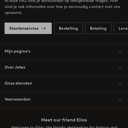
In onze FAQ vind je antwoorden op veelgestelde vragen. Hier
vind je ook informatie over hoe je eenvoudig contact met ons
opneemt.
Klantenservice
Bestelling
Betaling
Leve
Mijn pagina's
Over Jotex
Onze diensten
Voorwaarden
Meet our friend Ellos
Welcome to Ellos, the Nordic destination for fashion and