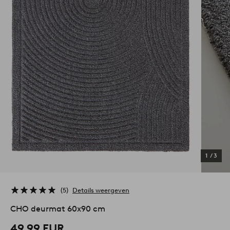
1
/
3
5
Details weergeven
CHO deurmat 60x90 cm
49,99 EUR