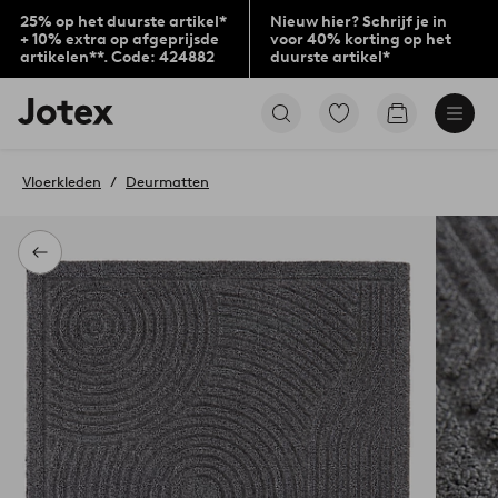
25% op het duurste artikel*
Nieuw hier? Schrijf je in
+ 10% extra op afgeprijsde
voor 40% korting op het
artikelen**. Code: 424882
duurste artikel*
Jotex
Ga
Go
logo
naar
to
-
favoriet
checkout
go
gemarkeerde
Vloerkleden
Deurmatten
to
producten
the
home
page
Terug