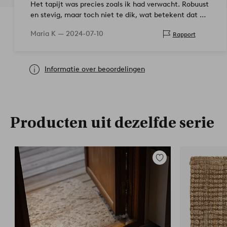
Het tapijt was precies zoals ik had verwacht. Robuust
en stevig, maar toch niet te dik, wat betekent dat de
deur dicht kan zonder dat het tapijt verschuift.
Maria K —
2024-07-10
Rapport
Informatie over beoordelingen
Producten uit dezelfde serie
Toevoegen
aan
favorieten