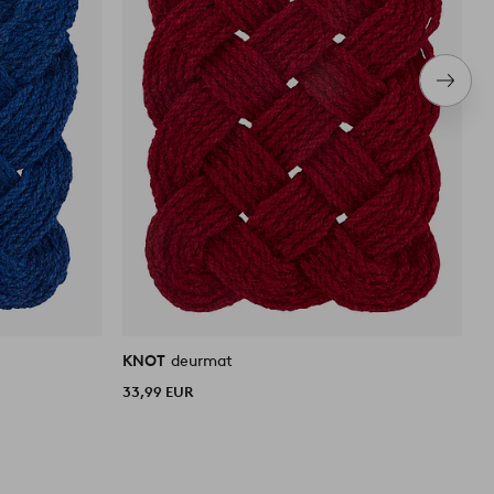
Volge
item
KNOT
deurmat
B
33,99 EUR
5