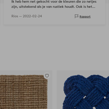
Ik heb hem net gekocht voor de kleuren die zo netjes
zijn, uitstekend als je van rustiek houdt. Ook is het
materiaal netjes en heeft het perfecte formaat voor
Rios —
2022-02-24
Rapport
een deurmat.
Toevoegen
aan
favorieten