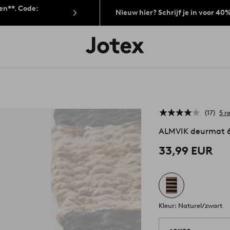
len**. Code:
Nieuw hier? Schrijf je in voor 40
Jotex
logo
-
go
to
the
home
page
17
5 r
ALMVIK deurmat 
33,99 EUR
Kleur: Naturel/zwart