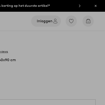
% korting op het duurste artikel*
Sluit
Inloggen
Ga
Go
naar
to
favoriet
checkout
gemarkeerde
producten
eviews
60x90 cm