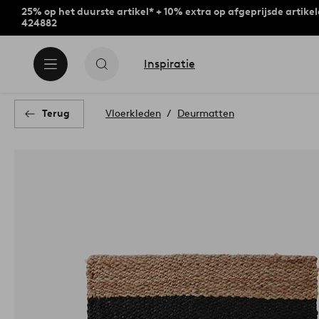
25% op het duurste artikel* + 10% extra op afgeprijsde artike
424882
Inspiratie
Terug
Vloerkleden
Deurmatten