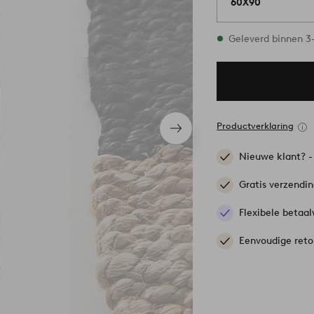
60X90
Op voorraad
Geleverd binnen 
Productverklaring
Volgend
item
Nieuwe klant? 
Gratis verzendi
Flexibele betaal
Eenvoudige reto