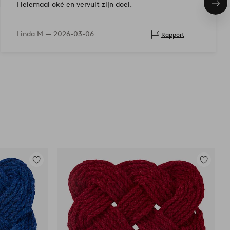
Helemaal oké en vervult zijn doel.
Vol
ite
Linda M —
2026-03-06
Rapport
Toevoegen
Toevoege
aan
aan
favorieten
favoriete