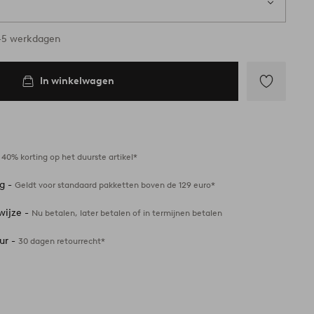
3-5 werkdagen
In winkelwagen
Toevoegen
aan
favorieten
-
40% korting op het duurste artikel*
ng -
Geldt voor standaard pakketten boven de 129 euro*
wijze -
Nu betalen, later betalen of in termijnen betalen
ur -
30 dagen retourrecht*