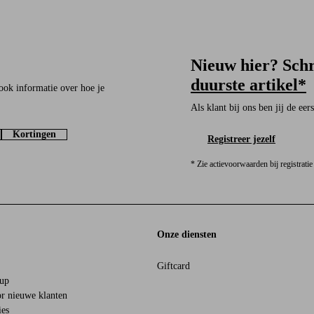
Nieuw hier? Schr
duurste artikel*
ook informatie over hoe je
Als klant bij ons ben jij de ee
Kortingen
Registreer jezelf
* Zie actievoorwaarden bij registratie
Onze diensten
Giftcard
oup
r nieuwe klanten
ies