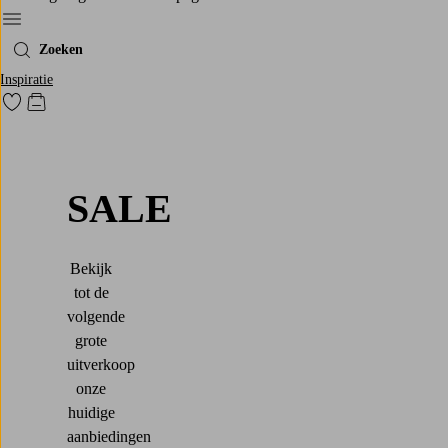
Menu
Zoeken
Inspiratie
Ga naar favoriet gemarkeerde producten
Go to checkout
SALE
Bekijk
tot de
volgende
grote
uitverkoop
onze
huidige
aanbiedingen