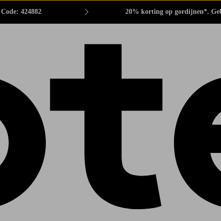
. Code: 424882
20% korting op gordijnen*. Ge