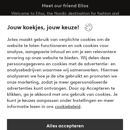
Meet our friend Ellos
Welcome to Ellos, the Nordic destination for fashion and
beauty! Get a clean, modern aesthetic and unique style for
your wardrobe. Your next inspiring look is here!
Jouw koekjes, jouw keuze!
Visit Ellos
Jotex maakt gebruik van verplichte cookies om de
website te laten functioneren en ook cookies voor
analyse, aangepaste inhoud en om je een relevantere
ervaring op onze website te bieden. Wij delen deze
persoonsgegevens en cookies met de advertentie- en
Veilig betalen - Nu betalen of opsplitsen
analysebedrijven waarmee wij samenwerken. Hiermee
analyseren we hoe je de site gebruikt en promoten we
Wil je meer weten over
onze betaalopties
?
onze marketing, zodat je meer gepersonaliseerde
advertenties kunt ontvangen. Door op Accepteren te
klikken, ga je akkoord met ons gebruik van cookies. Je
kunt je keuzes aanpassen onder Instellingen en meer
informatie lezen in ons
cookiebeleid
.
Nederland - Selecteer land
Alles accepteren