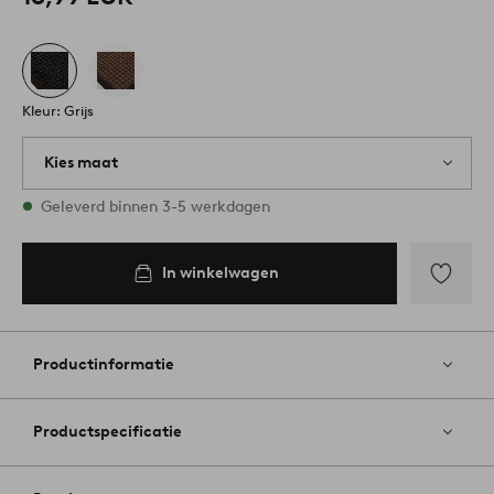
Kleur: Grijs
Kies maat
Alle maten zijn op voorraad
Geleverd binnen 3-5 werkdagen
40X60
In winkelwagen
In
winkelwagen
Toevoege
aan
favoriete
Productinformatie
Productspecificatie