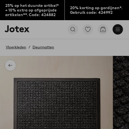
25% op het duurste artikel*
20% korting op gordijnen*.
+ 10% extra op afgeprijsde
Gebruik code: 424992
artikelen**. Code: 424882
Jotex
Ga
Go
logo
naar
to
-
favoriet
checkout
go
gemarkeerde
Vloerkleden
Deurmatten
to
producten
the
home
page
Terug