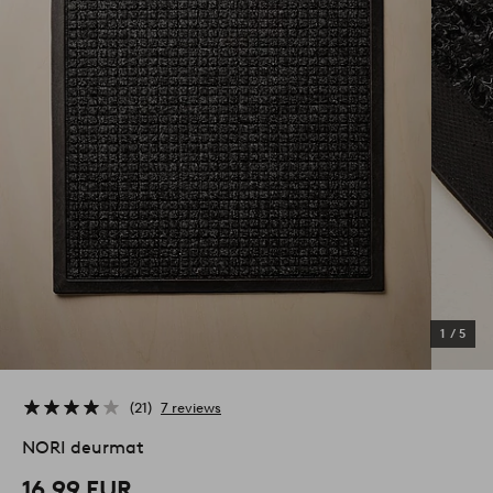
1
/
5
21
7 reviews
NORI deurmat
16,99 EUR