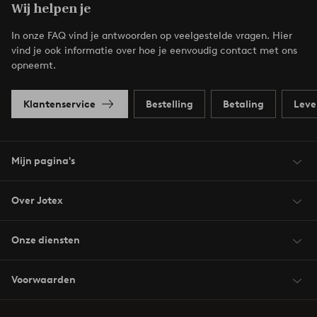
Wij helpen je
In onze FAQ vind je antwoorden op veelgestelde vragen. Hier
vind je ook informatie over hoe je eenvoudig contact met ons
opneemt.
Klantenservice
Bestelling
Betaling
Leve
Mijn pagina's
Over Jotex
Onze diensten
Voorwaarden