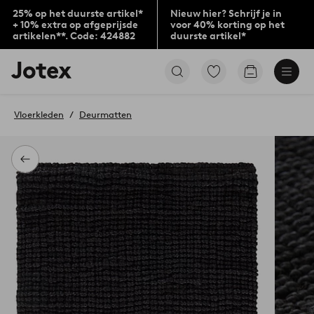
25% op het duurste artikel*
Nieuw hier? Schrijf je in
+ 10% extra op afgeprijsde
voor 40% korting op het
artikelen**. Code: 424882
duurste artikel*
Jotex
Ga
Go
logo
naar
to
-
favoriet
checkout
go
gemarkeerde
Vloerkleden
Deurmatten
to
producten
the
home
page
Terug