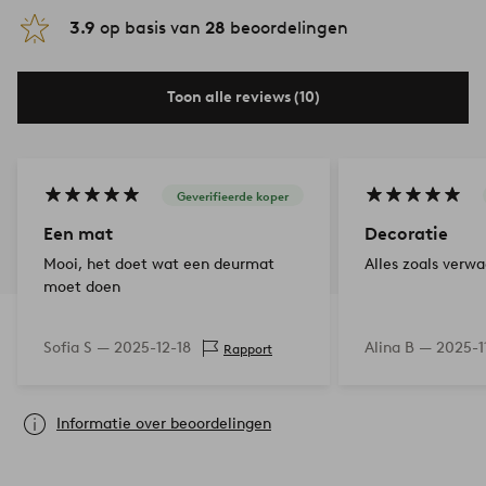
3.9
op basis van
28
beoordelingen
Toon alle reviews (10)
Geverifieerde koper
Een mat
Decoratie
Mooi, het doet wat een deurmat
Alles zoals verwa
moet doen
Sofia S —
2025-12-18
Alina B —
2025-1
Rapport
Informatie over beoordelingen