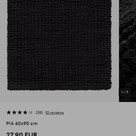
1
/
3
28
10 reviews
PIA 60x90 cm
27,90 EUR