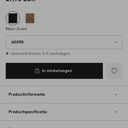
Kleur: Zwart
60X90
Op voorraad
Geleverd binnen 3-5 werkdagen
In winkelwagen
In
inkelwagen
Toevoege
aan
favoriete
Productinformatie
Productspecificatie