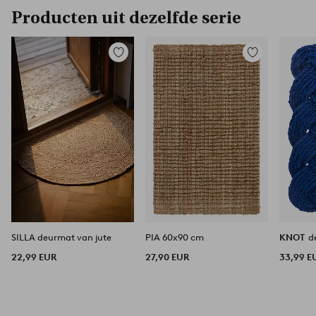
Producten uit dezelfde serie
Toevoegen
Toevoegen
aan
aan
favorieten
favorieten
SILLA deurmat van jute
PIA 60x90 cm
KNOT
d
22,99 EUR
27,90 EUR
33,99 E