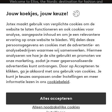
Welcome to Ellos, the Nordic destination for fashion and
beauty! Get a clean, modern aesthetic and unique style for
your wardrobe. Your next inspiring look is here!
Jouw koekjes, jouw keuze!
Visit Ellos
Jotex maakt gebruik van verplichte cookies om de
website te laten functioneren en ook cookies voor
analyse, aangepaste inhoud en om je een relevantere
ervaring op onze website te bieden. Wij delen deze
persoonsgegevens en cookies met de advertentie- en
Veilig betalen - Nu betalen of opsplitsen
analysebedrijven waarmee wij samenwerken. Hiermee
analyseren we hoe je de site gebruikt en promoten we
Wil je meer weten over
onze betaalopties
?
onze marketing, zodat je meer gepersonaliseerde
advertenties kunt ontvangen. Door op Accepteren te
klikken, ga je akkoord met ons gebruik van cookies. Je
kunt je keuzes aanpassen onder Instellingen en meer
informatie lezen in ons
cookiebeleid
.
Nederland - Selecteer land
Alles accepteren
Instagram
Facebook
Alleen noodzakelijke cookies