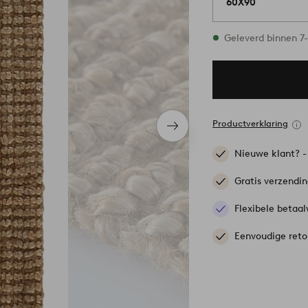
60X90
Op voorraad
Geleverd binnen 7
Productverklaring
Volgend
item
Nieuwe klant? 
Gratis verzendi
Flexibele betaal
Eenvoudige reto