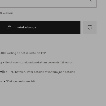
-8 weken
In winkelwagen
Toevoegen
aan
favorieten
-
40% korting op het duurste artikel*
ng -
Geldt voor standaard pakketten boven de 129 euro*
wijze -
Nu betalen, later betalen of in termijnen betalen
ur -
30 dagen retourrecht*