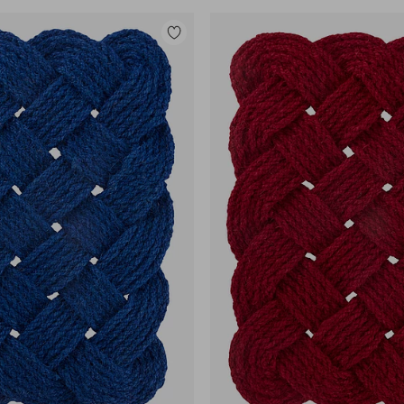
Toevoegen
aan
favorieten