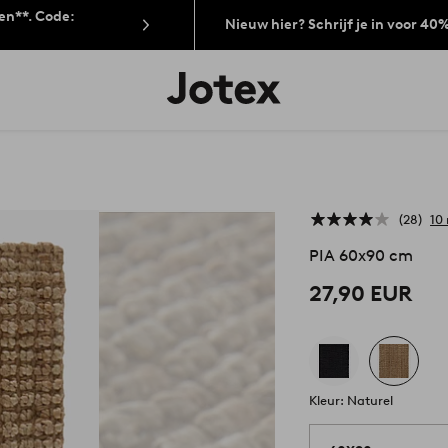
len**. Code:
Nieuw hier? Schrijf je in voor 40
Jotex
logo
-
go
to
the
home
page
28
10
PIA 60x90 cm
27,90 EUR
Kleur: Naturel