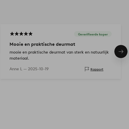
Geverifieerde koper
Mooie en praktische deurmat
mooie en praktische deurmat van sterk en natuurlijk
Vol
ite
materiaal.
Anne L —
2025-10-19
Rapport