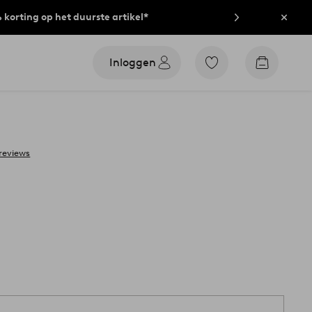
% korting op het duurste artikel*
Sluit
Inloggen
Ga
Go
naar
to
favoriet
checkout
gemarkeerde
producten
 reviews