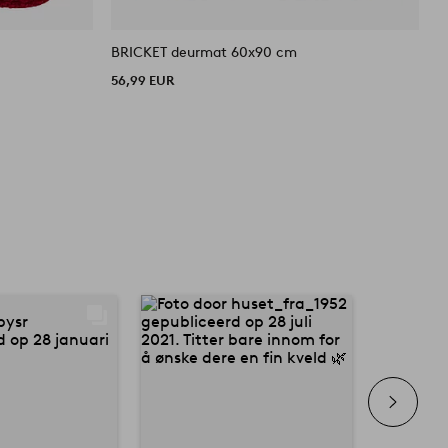
BRICKET deurmat 60x90 cm
S
56,99 EUR
2