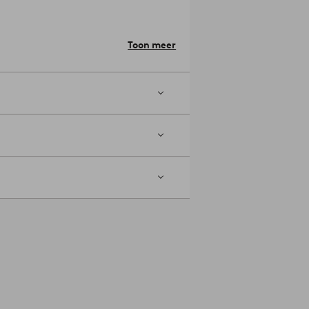
t een opzetstuk zonder borstel.
Toon meer
ioneel laten reinigen.
ijtage. Sterke zon kan het tapijt doen