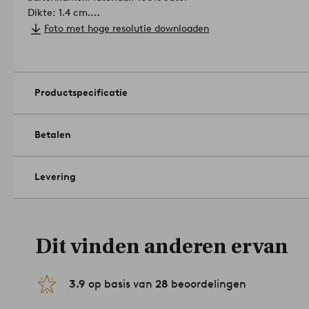
Dikte: 1.4 cm.
Gramsgewicht: 3900 g/m².
Foto met hoge resolutie downloaden
Afmetingen: 60 x 90 cm.
Onderhoud: Regelmatig stofzuigen me
Eventuele vlekken met een vochtige doek verwijderen. Profess
Tip/advies: Draai het tapijt af en toe voor een gelijkmatige sl
verbleken.
Artikelnummer: 2024551-03-47
Productspecificatie
Betalen
Levering
Dit vinden anderen ervan
3.9
op basis van
28
beoordelingen