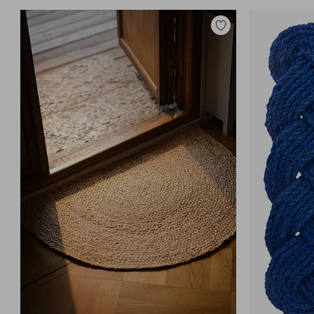
Toevoegen
aan
favorieten