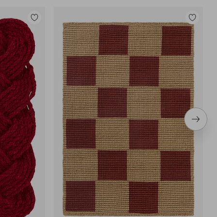
Toevoegen
Toevoege
aan
aan
favorieten
favoriete
Volge
item