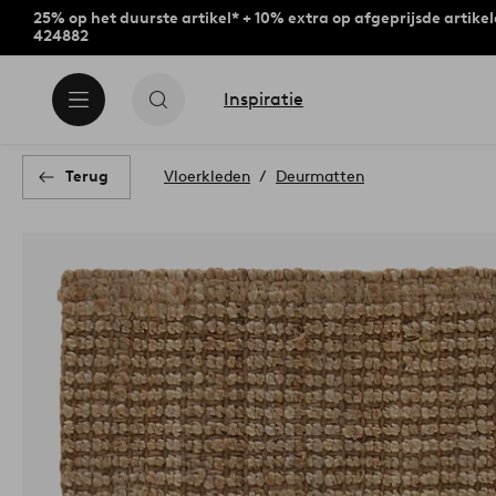
25% op het duurste artikel* + 10% extra op afgeprijsde artike
424882
Inspiratie
Terug
Vloerkleden
Deurmatten