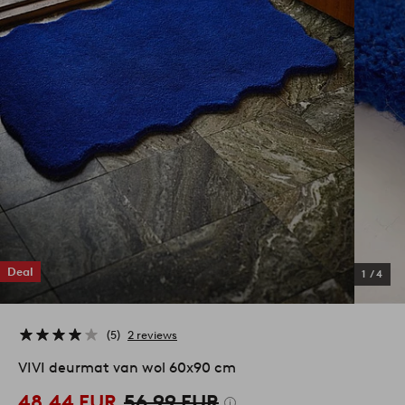
Deal
1
/
4
5
2 reviews
VIVI deurmat van wol 60x90 cm
48,44 EUR
56,99 EUR