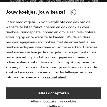
Welcome to Ellos, the Nordic destination for fashion and
beauty! Get a clean, modern aesthetic and unique style for
your wardrobe. Your next inspiring look is here!
Jouw koekjes, jouw keuze!
Visit Ellos
Jotex maakt gebruik van verplichte cookies om de
website te laten functioneren en ook cookies voor
analyse, aangepaste inhoud en om je een relevantere
ervaring op onze website te bieden. Wij delen deze
persoonsgegevens en cookies met de advertentie- en
Veilig betalen - Nu betalen of opsplitsen
analysebedrijven waarmee wij samenwerken. Hiermee
analyseren we hoe je de site gebruikt en promoten we
Wil je meer weten over
onze betaalopties
?
onze marketing, zodat je meer gepersonaliseerde
advertenties kunt ontvangen. Door op Accepteren te
klikken, ga je akkoord met ons gebruik van cookies. Je
kunt je keuzes aanpassen onder Instellingen en meer
informatie lezen in ons
cookiebeleid
.
Nederland - Selecteer land
Alles accepteren
Instagram
Facebook
Alleen noodzakelijke cookies
Instellingen