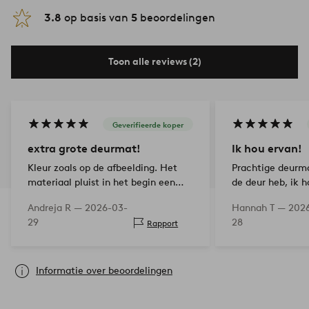
3.8
op basis van
5
beoordelingen
Toon alle reviews (2)
Geverifieerde koper
extra grote deurmat!
Ik hou ervan!
Kleur zoals op de afbeelding. Het
Prachtige deurma
materiaal pluist in het begin een
de deur heb, ik 
beetje, maar dat verdwijnt na
eromheen en dat h
Andreja R —
2026-03-
Hannah T —
202
meerdere keren stofzuigen. Over
29
28
Rapport
het algemeen zeer
onderhoudsvriendelijk. Vlekken k…
Informatie over beoordelingen