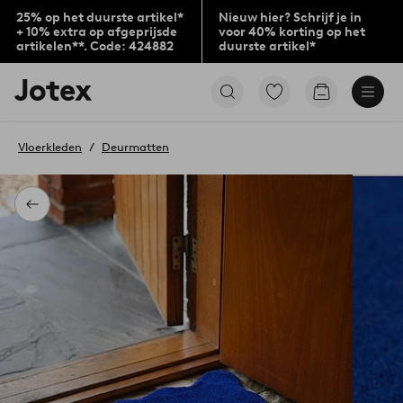
25% op het duurste artikel*
Nieuw hier? Schrijf je in
+ 10% extra op afgeprijsde
voor 40% korting op het
artikelen**. Code: 424882
duurste artikel*
Jotex
Ga
Go
logo
naar
to
-
favoriet
checkout
go
gemarkeerde
Vloerkleden
Deurmatten
to
producten
the
home
page
Terug