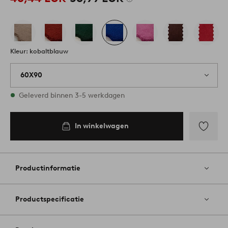
Kleur: kobaltblauw
60X90
Op voorraad
Geleverd binnen 3-5 werkdagen
In winkelwagen
In
inkelwagen
Toevoege
aan
favoriete
Productinformatie
Productspecificatie