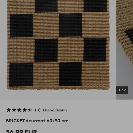
1
/
2
11
1 beoordeling
BRICKET deurmat 60x90 cm
56,99 EUR