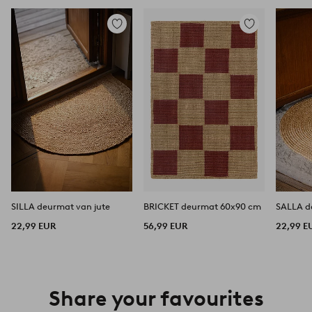
Toevoegen
Toevoegen
aan
aan
favorieten
favorieten
SILLA deurmat van jute
BRICKET deurmat 60x90 cm
SALLA d
22,99 EUR
56,99 EUR
22,99 E
Share your favourites