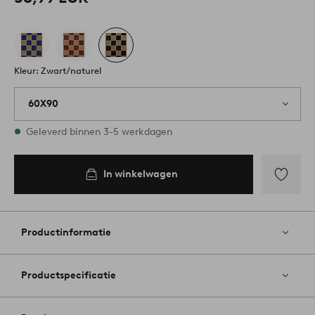
Kleur: Zwart/naturel
60X90
Op voorraad
Geleverd binnen 3-5 werkdagen
In winkelwagen
In
inkelwagen
Toevoege
aan
favoriete
Productinformatie
Productspecificatie