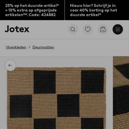
25% op het duurste artikel*
Nieuw hier? Schrijf je in
+ 10% extra op afgeprijsde
voor 40% korting op het
artikelen**. Code: 424882
duurste artikel*
Jotex
Ga
Go
logo
naar
to
-
favoriet
checkout
go
gemarkeerde
Vloerkleden
Deurmatten
to
producten
the
home
page
Terug