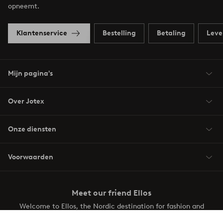
opneemt.
Klantenservice
Bestelling
Betaling
Leve
Mijn pagina's
Over Jotex
Onze diensten
Voorwaarden
Meet our friend Ellos
Welcome to Ellos, the Nordic destination for fashion and
beauty! Get a clean, modern aesthetic and unique style for