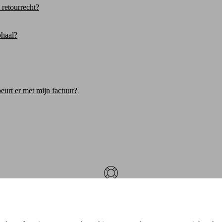
 retourrecht?
phaal?
eurt er met mijn factuur?
Wil je contact met ons opnemen?
 u geen antwoord gekregen op uw vraag? Neem contact op en wij help