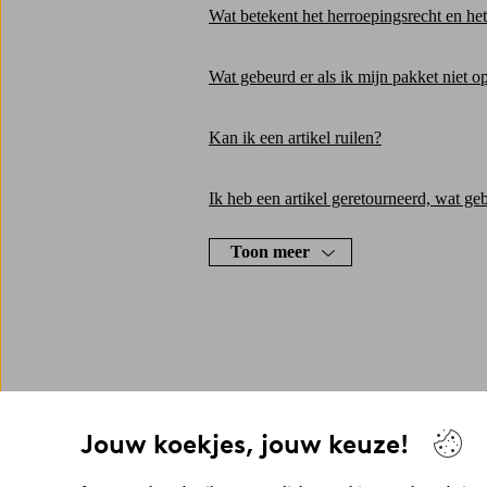
Wat betekent het herroepingsrecht en het
Wat gebeurd er als ik mijn pakket niet o
Kan ik een artikel ruilen?
Ik heb een artikel geretourneerd, wat geb
Toon meer
Jouw koekjes, jouw keuze!
Heeft