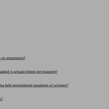
n en retourneren?
digd is geraakt tijdens het transport?
gina hebt geregistreerd annuleren of wijzigen?
n?