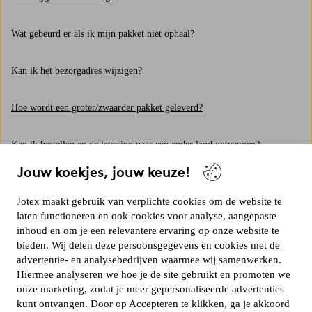
Wat gebeurd er als ik mijn pakket niet ophaal?
Kan ik het bezorgadres wijzigen?
Hoe wordt een groter/zwaarder pakket geleverd?
Kan ik bestellen en de levering naar een ander land ontvangen?
Jouw koekjes, jouw keuze!
Wat zijn de kosten voor de levering?
Jotex maakt gebruik van verplichte cookies om de website te
Toon meer
laten functioneren en ook cookies voor analyse, aangepaste
inhoud en om je een relevantere ervaring op onze website te
bieden. Wij delen deze persoonsgegevens en cookies met de
advertentie- en analysebedrijven waarmee wij samenwerken.
Hiermee analyseren we hoe je de site gebruikt en promoten we
onze marketing, zodat je meer gepersonaliseerde advertenties
kunt ontvangen. Door op Accepteren te klikken, ga je akkoord