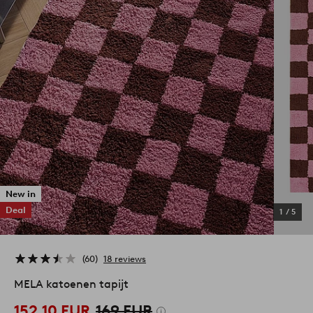
New in
Deal
1
/
5
60
18 reviews
MELA katoenen tapijt
152,10 EUR
169 EUR