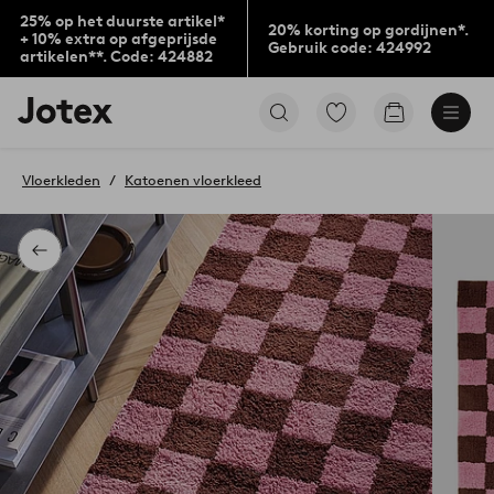
25% op het duurste artikel*
20% korting op gordijnen*.
+ 10% extra op afgeprijsde
Gebruik code: 424992
artikelen**. Code: 424882
Jotex
Ga
Go
logo
naar
to
-
favoriet
checkout
go
gemarkeerde
Vloerkleden
Katoenen vloerkleed
to
producten
the
home
page
Terug