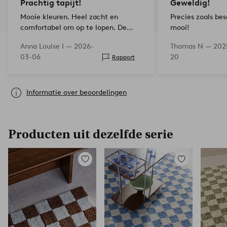
Prachtig tapijt!
Geweldig!
Mooie kleuren. Heel zacht en
Precies zoals be
comfortabel om op te lopen. De
mooi!
afmetingen pasten niet helemaal bij
Anna Louise I —
2026-
Thomas N —
202
de kamer, maar het tapijt is zo
03-06
20
Rapport
zacht dat je de randen kunt
omvouwen. Supertevreden!
Informatie over beoordelingen
Producten uit dezelfde serie
Toevoegen
Toevoegen
aan
aan
favorieten
favorieten