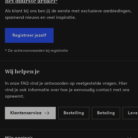
het duurste artikel*
Als klant bij ons ben jij de eerste met exclusieve aanbiedingen,
spannend nieuws en veel inspiratie.
Registreer jezelf
* Zie actievoorwaarden bij registratie
Wij helpen je
In onze FAQ vind je antwoorden op veelgestelde vragen. Hier
vind je ook informatie over hoe je eenvoudig contact met ons
opneemt.
Klantenservice
Bestelling
Betaling
Leve
Mijn pagina's