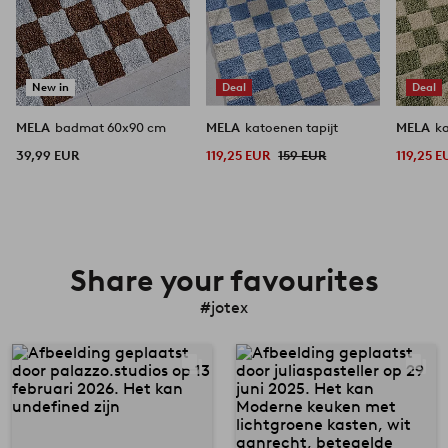
New in
Deal
Deal
MELA
badmat 60x90 cm
MELA
katoenen tapijt
MELA
ka
39,99 EUR
119,25 EUR
159 EUR
119,25 E
Share your favourites
#jotex