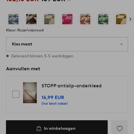
Kleur: Roze/wijnrood
Kies maat
Alle maten zijn op voorraad
Geleverd binnen 3-5 werkdagen
Aanvullen met
STOPP antislip-onderkleed
16,99 EUR
Our best value!
In winkelwagen