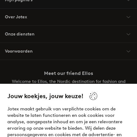
Over Jotex
Onze diensten
Voorwaarden
Meet our friend Ellos
Welcome to Ellos, the Nordic destination for fashion and
beauty! Get a clean, modern aesthetic and unique style for
your wardrobe. Your next inspiring look is here!
Jouw koekjes, jouw keuze!
Visit Ellos
Jotex maakt gebruik van verplichte cookies om de
website te laten functioneren en ook cookies voor
analyse, aangepaste inhoud en om je een relevantere
ervaring op onze website te bieden. Wij delen deze
persoonsgegevens en cookies met de advertentie- en